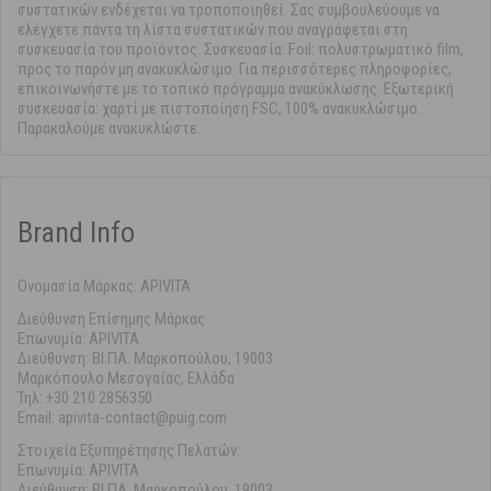
συστατικών ενδέχεται να τροποποιηθεί. Σας συμβουλεύουμε να
ελέγχετε πάντα τη λίστα συστατικών που αναγράφεται στη
συσκευασία του προϊόντος. Συσκευασία: Foil: πολυστρωματικό film,
προς το παρόν μη ανακυκλώσιμο. Για περισσότερες πληροφορίες,
επικοινωνήστε με το τοπικό πρόγραμμα ανακύκλωσης. Εξωτερική
συσκευασία: χαρτί με πιστοποίηση FSC, 100% ανακυκλώσιμο.
Παρακαλούμε ανακυκλώστε.
Brand Info
Ονομασία Μάρκας: APIVITA
Διεύθυνση Επίσημης Μάρκας
Επωνυμία: APIVITA
Διεύθυνση: ΒΙ.ΠΑ. Μαρκοπούλου, 19003
Μαρκόπουλο Μεσογαίας, Ελλάδα
Τηλ: +30 210 2856350
Email: apivita-contact@puig.com
Στοιχεία Εξυπηρέτησης Πελατών:
Επωνυμία: APIVITA
Διεύθυνση: ΒΙ.ΠΑ. Μαρκοπούλου, 19003