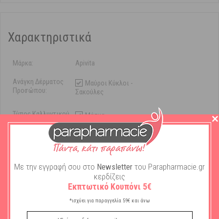
Χαρακτηριστικά
Μάρκα:
Apivita
Ανάγκη Δέρματος
Μαύροι Κύκλοι -
Προσώπου:
Σακούλες
Τύπος Καλλυντικού
Μάσκα
Προσώπου:
Ματιών
Ποσότητα σε ml:
2ml
Με την εγγραφή σου στο
Newsletter
του Parapharmacie.gr
Ποσότητα σε
2 φακελάκια
κερδίζεις
φακελάκια:
Εκπτωτικό Κουπόνι 5€
*ισχύει για παραγγελία 59€ και άνω