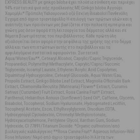
EXPRESS BEAUTY με ginkgo biloba έχει πλούσια σύνθεση και περιέχει
94% συστατικά φυσικής προέλευσης ΜΕ Ginkgo biloba Αγγούρι
Χαμομήλι* Πρόπολη Υαλουρονικό οξύ Εσκίνη Bisabolol Πανθενόλη
Έγχυμα από άγριο τριαντάφυλλο Η επιλογή των πρώτων υλών και η
ανάπτυξη των προϊόντων μας βασίζεται στην πολυετή εμπειρία και
γνώση μας όσον αφορά στη λειτουργία του δέρματος αλλά και σε
θέματα βιωσιμότητας του περιβάλλοντος. Κάθε πρώτη ύλη
αξιολογείται όσον αφορά στην ασφάλεια της χρήσης της στο δέρμα
αλλά και των επιπτώσεων αυτής στο περιβάλλον και τα
αμφιλεγόμενα συστατικά αφαιρούνται. Συστατικά:
Aqua/Water/Eau**, Cetearyl Alcohol, Caprylic/Capric Triglyceride,
Propanediol, Polymethyl Methacrylate, Caprylic/Capric/Succinic
Triglyceride, Isoamyl Laurate, Ethylene/Acrylic Acid Copolymer,
Dipalmitoyl Hydroxyproline, Cetearyl Glucoside, Aqua/Water/Eau,
Propolis Extract, Ginkgo Biloba Leaf Extract, Magnolia Officinalis Bark
Extract, Chamomilla Recutita (Matricaria) Flower* Extract, Cucumis
Sativus (Cucumber) Fruit Extract, Rosa Canina Fruit* Extract,
Panthenol, Helianthus Annuus (Sunflower) Seed Oil*, Caffeine, Glycerin,
Bisabolol, Tocopherol, Sodium Hyaluronate, Hydrogenated Lecithin,
Tocopheryl Acetate, Escin, Ethylhexylglycerin, Disodium EDTA,
Hydroxypropyl Cyclodextrin, Citronellyl Methylcrotonate,
Hydroxyacetophenone, Pentylene Glycol, Xanthan Gum, Sodium
Hydroxide, CI 77891/Titanium Dioxide. *Organic cultivation/από
βιολογικές καλλιέργειες **Rosa Canina Fruit* Aqueous Infusion=Wild
Rose Infusion/ Νερό από άγριο τριαντάφυλλο Η λίστα των