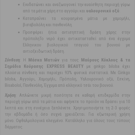
Ενυδατώνει και αναζωογονεί την ευαίσθητη περιοχή γύρω
από τα μάτια χάρη στο αγγούρι και
υαλουρονικό οξύ
.
Καταπραΰνει τα κουρασμένα μάτια με χαμομήλι,
βισαβολόλη και πανθενόλη.
Προσφέρει ήπια αντισηπτική δράση χάρης στην
πρόποληΤο νερό έχει αντικατασταθεί από ένα έγχυμα
Ελληνικου βιολογικού τσαγιού του βουνού με
αντιοξειδωτική δράση.
Σύvθεση
: Η
Μάσκα Ματιών
για τους
Μαύρους Κύκλους & τα
Σημάδια Κούρασης EXPRESS BEAUTY
με ginkgo biloba έχει
πλούσια σύνθεση και περιέχει 93% φυσικά συστατικά. Με Ginkgo
biloba, Αγγούρι, Χαμομήλι, Πρόπολη, Υαλουρονικό οξύ, Εσκίνη,
Bisabolol, Πανθενόλη, Έγχυμα από ελληνικό τσάι του βουνού.
Xρήση
: Απλώνετε μικρή ποσότητα σε καθαρή επιδερμίδα στην
περιοχή γύρω από τα μάτια και αφήνετε το προϊόν να δράσει για 10
λεπτά και στη συνέχεια ξεπλένετε. Χρησιμοποιήστε τη 2-3 φορές
την εβδομάδα ή όσο συχνά χρειάζεται. Για εξωτερική χρήση
μόνο. Οφθαλμολογικά ελεγμένο. Κατάλληλο για όλους τους τύπους
δέρματος.