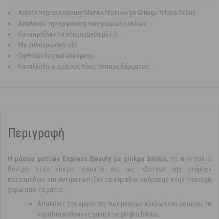
Apivita Express Beauty Μάσκα Ματιών με Ginkgο Bilοba 2x2ml
Απαλύνει την εμφάνιση των μαύρων κύκλων
Καταπραΰνει τα κουρασμένα μάτια
Με υαλουρονικό οξύ
Οφθαλμολογικά ελεγμένο.
Κατάλληλο για όλους τους τύπους δέρματος.
Περιγραφή
H
μάσκα ματιών Express Beauty με ginkgο bilοba,
το πιο παλιό
δέντρο στον κόσμο, γνωστό και ως «βότανο της μνήμης»
καταπραΰνει και αντιμετωπίζει τα σημάδια κούρασης στην περιοχή
γύρω από τα μάτια.
Απαλύνει την εμφάνιση των μαύρων κύκλων και μειώνει τα
σημάδια κούρασης χάρη στο gingko biloba.