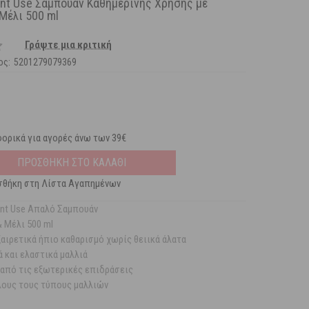
ent Use Σαμπουάν Καθημερινής Χρήσης με
Μέλι 500 ml
Γράψτε μια κριτική
ος:
5201279079369
ορικά για αγορές άνω των 39€
ΠΡΟΣΘΗΚΗ ΣΤΟ ΚΑΛΑΘΙ
θήκη στη Λίστα Αγαπημένων
uent Use Απαλό Σαμπουάν
& Μέλι 500 ml
αιρετικά ήπιο καθαρισμό χωρίς θειικά άλατα
ά και ελαστικά μαλλιά
από τις εξωτερικές επιδράσεις
όλους τους τύπους μαλλιών