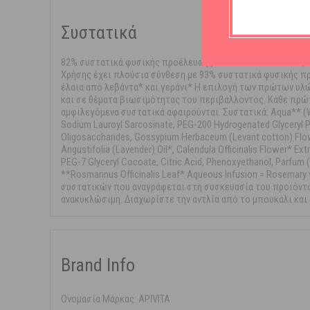
Συστατικά
82% συστατικά φυσικής προέλευσης.ΧΩΡΙΣ ΟΡΥΚΤΑ ΕΛΑΙΑ,
Χρήσης έχει πλούσια σύνθεση με 93% συστατικά φυσικής π
έλαια από λεβάντα* και γεράνι* Η επιλογή των πρώτων υλώ
και σε θέματα βιωσιμότητας του περιβάλλοντος. Κάθε πρώτ
αμφιλεγόμενα συστατικά αφαιρούνται. Συστατικά: Aqua** (Wa
Sodium Lauroyl Sarcosinate, PEG-200 Hydrogenated Glyceryl P
Oligosaccharides, Gossypium Herbaceum (Levant cotton) Flower
Angustifolia (Lavender) Oil*, Calendula Officinalis Flower* Ex
PEG-7 Glyceryl Cocoate, Citric Acid, Phenoxyethanol, Parfum (
**Rosmarinus Officinalis Leaf* Aqueous Infusion = Rosema
συστατικών που αναγράφεται στη συσκευασία του προϊόντος.
ανακυκλώσιμη. Διαχωρίστε την αντλία από το μπουκάλι και
Brand Info
Ονομασία Μάρκας: APIVITA