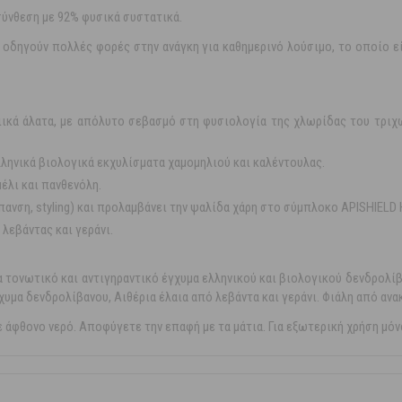
σύνθεση με 92% φυσικά συστατικά.
ng οδηγούν πολλές φορές στην ανάγκη για καθημερινό λούσιμο, το οποίο ε
ιικά άλατα, με απόλυτο σεβασμό στη φυσιολογία της χλωρίδας του τριχ
ληνικά βιολογικά εκχυλίσματα χαμομηλιού και καλέντουλας.
μέλι και πανθενόλη.
ανση, styling) και προλαμβάνει την ψαλίδα χάρη στο σύμπλοκο APISHIELD 
 λεβάντας και γεράνι.
να τονωτικό και αντιγηραντικό έγχυμα ελληνικού και βιολογικού δενδρολί
χυμα δενδρολίβανου, Αιθέρια έλαια από λεβάντα και γεράνι. Φιάλη από αν
άφθονο νερό. Αποφύγετε την επαφή με τα μάτια. Για εξωτερική χρήση μόν