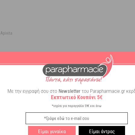
Apivita
τους Τύπους
Με την εγγραφή σου στο
Newsletter
του Parapharmacie.gr κερδ
Εκπτωτικό Κουπόνι 5€
*ισχύει για παραγγελία 59€ και άνω
ασάζ με τα ακροδάχτυλα. Στη συνέχεια, ξεβγάλτε με άφθονο χλιαρό νερό.
ΩΝ,ΟΜΟΙΟΠΑΘΗΤΙΚΗ,ΕΓΚΥΜΟΣΥΝΗ ΔΕΡΜΑΤΟΛΟΓΙΚΑ ΕΛΕΓΜΕΝΟ
Είμαι γυναίκα
Είμαι άντρας