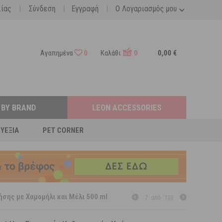
|
|
|
λίας
Σύνδεση
Εγγραφή
Ο Λογαριασμός μου
Αγαπημένα
0
Καλάθι
0
0,00 €
 BY BRAND
LEON ACCESSORIES
ΕΥΕΞΊΑ
PET CORNER
ήσης με Χαμομήλι και Μέλι 500 ml
7
από
133