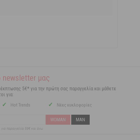
 newsletter μας
 έκπτωσης 5€* για την πρώτη σας παραγγελία και μάθετε
οι για:
✓
✓
Hot Trends
Νέες κυκλοφορίες
WOMAN
MAN
ι για παραγγελία 59€ και άνω