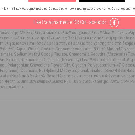
*Το email που θα συμπληρώσεις θα παραμείνει αυστηρά εμπιστευτικό και δε θα χρησιμοποιηθ
Like Parapharmacie GR On Facebook:
ΧΩΡΙΣ PARABEN,ΧΩΡΙΣ ΦΑΙΝΟΞΥΑΙΘΑΝΟΛΗ,ΧΩΡΙΣ ΦΘΑΛΙΚΕΣ ΕΝΩΣΕΙΣ,ΧΩΡΙΣ 
ροέλευσης. ΜΕ Εκχύλισμα καλέντουλας* και χαμομηλιού* Μέλι* Πανθενόλη
ν και η ανάπτυξη των προϊόντων μας βασίζεται στην πολυετή εμπειρία κα
η ύλη αξιολογείται όσον αφορά στην ασφάλεια της χρήσης της στο δέρμα
ter**), Aqua (Water), Sodium Cocoamphoacetate, PEG-60 Almond Glycerides
almate, Sodium Methyl Cocoyl Taurate, Chamomilla Recutita (Matricaria) Flow
 Extract, Rosmarinus Officinalis (Rosemary) Leaf* Extract, Panthenol, Argini
tract, Pelargonium Graveolens Flower Oil*, Glycerin, Polyquaternium-47, Disod
Fragrance), Coumarin, Butylphenyl Methylpropional, Linalool, Benzyl Salicyl
ry water/Νερό από δενδρολίβανο Η λίστα των συστατικών ενδέχεται να τρο
.Φιάλη 500ml: 50% ανακυκλωμένο PET, 100% ανακυκλώσιμο. Αντλία: PP, PE,
 ανακυκλώστε.