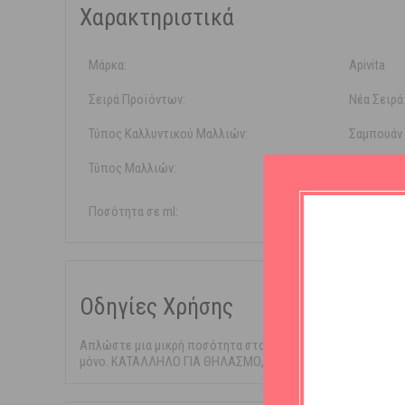
Χαρακτηριστικά
Μάρκα:
Apivita
Σειρά Προϊόντων:
Νέα Σειρά 
Τύπος Καλλυντικού Μαλλιών:
Σαμπουάν
Τύπος Μαλλιών:
Όλους 
Ποσότητα σε ml:
500ml
Οδηγίες Χρήσης
Απλώστε μια μικρή ποσότητα στο τριχωτό, κάνοντας απαλό μ
μόνο. ΚΑΤΑΛΛΗΛΟ ΓΙΑ ΘΗΛΑΣΜΟ,ΠΑΙΔΙΑ ΑΝΩ ΤΩΝ 14 ΕΤ