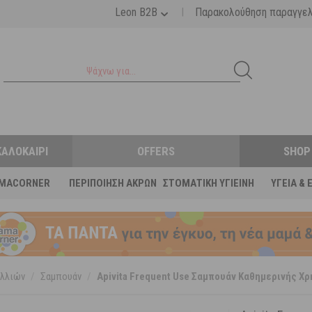
|
Leon B2B
Παρακολούθηση παραγγε
ΚΑΛΟΚΑΊΡΙ
OFFERS
SHOP
MACORNER
ΠΕΡΙΠΟΊΗΣΗ ΆΚΡΩΝ
ΣΤΟΜΑΤΙΚΉ ΥΓΙΕΙΝΉ
ΥΓΕΊΑ & 
λλιών
/
Σαμπουάν
/
Apivita Frequent Use Σαμπουάν Καθημερινής Χρ