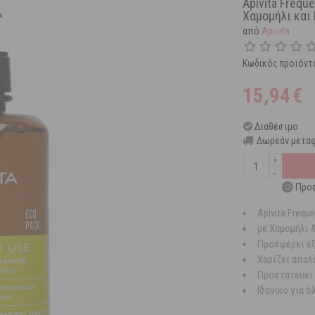
Apivita Frequ
Χαμομήλι και 
από
Apivita
Κωδικός προϊόντ
15,94
€
Διαθέσιμο
Δωρεάν μεταφ
+
−
Προσ
Apivita Freq
με Χαμομήλι 
Προσφέρει εξ
Χαρίζει απαλ
Προστατεύει 
Ιδανικό για 