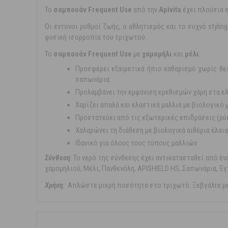
Το
σαμπουάν Frequent Use
από την
Apivita
έχει πλούσια 
Οι έντονοι ρυθμοί ζωής, ο αθλητισμός και το συχνό styli
φυσική ισορροπία του τριχωτού.
Το
σαμπουάν Frequent Use
με
χαμομήλι
και
μέλι
:
Προσφέρει εξαιρετικά ήπιο καθαρισμό χωρίς θε
σαπωνάρια.
Προλαμβάνει την εμφάνιση ερεθισμών χάρη στα ελ
Χαρίζει απαλά και ελαστικά μαλλιά με βιολογικό 
Προστατεύει από τις εξωτερικές επιδράσεις (ρύπ
Χαλαρώνει τη διάθεση με βιολογικά αιθέρια έλαια
Ιδανικό για όλους τους τύπους μαλλιών.
Σύνθεση
:
Το νερό της σύνθεσης έχει αντικατασταθεί από έ
χαμομηλιού, Μέλι, Πανθενόλη, ΑPISHIELD HS, Σαπωνάρια, Έγ
Χρήση
:
Απλώστε μικρή ποσότητα στο τριχωτό. Ξεβγάλτε με 