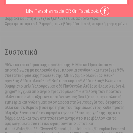
Απλώστε ένα πλούσιο στρώμα σε καθαρή επιδερμίδα,
αποφεύγοντας την περιοχή των ματιών. Αφήστε για 10 λεπτά,
Like Parapharmacie GR On Facebook:
αφαιρέστε την περίσσεια της μάσκας με χαρτομάντηλο ή με νωπό
βαμβάκι και στη συνέχεια ξεπλύνετε με άφθονο νερό.
Χρησιμοποιήστε 1-2 φορές την εβδομάδα. Για εξωτερική χρήση μόνο.
Συστατικά
95% συστατικά φυσικής προέλευσης..Η Μάσκα Προσώπου για
αποτοξίνωση με κολοκύθα έχει πλούσια σύνθεση και περιέχει 95%
συστατικά φυσικής προέλευσης. ΜΕ Ένζυμα κολοκύθας Λευκή
άργιλος Λάδι κολοκύθας* Βούτυρο καριτέ* Λάδι ελιάς* Ελληνικό
θυμαρίσιο μέλι Υαλουρονικό οξύ Πανθενόλη Αιθέριο έλαιο λεμόνι &
ginger* Έγχυμα από άγριο τριαντάφυλλο* Η επιλογή των πρώτων
υλών και η ανάπτυξη των προϊόντων μας βασίζεται στην πολυετή
εμπειρία και γνώση μας όσον αφορά στη λειτουργία του δέρματος
αλλά και σε θέματα βιωσιμότητας του περιβάλλοντος. Κάθε πρώτη
ύλη αξιολογείται όσον αφορά στην ασφάλεια της χρήσης της στο
δέρμα αλλά και των επιπτώσεων αυτής στο περιβάλλον και τα
αμφιλεγόμενα συστατικά αφαιρούνται. Συστατικά:
Aqua/Water/Eau**, Glyceryl Stearate, Lactobacillus/Pumpkin Ferment