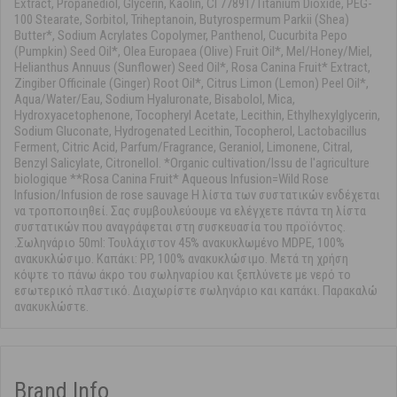
Extract, Propanediol, Glycerin, Kaolin, CI 77891/Titanium Dioxide, PEG-
100 Stearate, Sorbitol, Triheptanoin, Butyrospermum Parkii (Shea)
Butter*, Sodium Acrylates Copolymer, Panthenol, Cucurbita Pepo
(Pumpkin) Seed Oil*, Olea Europaea (Olive) Fruit Oil*, Mel/Honey/Miel,
Helianthus Annuus (Sunflower) Seed Oil*, Rosa Canina Fruit* Extract,
Zingiber Officinale (Ginger) Root Oil*, Citrus Limon (Lemon) Peel Oil*,
Aqua/Water/Eau, Sodium Hyaluronate, Bisabolol, Mica,
Hydroxyacetophenone, Tocopheryl Acetate, Lecithin, Ethylhexylglycerin,
Sodium Gluconate, Hydrogenated Lecithin, Tocopherol, Lactobacillus
Ferment, Citric Acid, Parfum/Fragrance, Geraniol, Limonene, Citral,
Benzyl Salicylate, Citronellol. *Organic cultivation/Issu de l'agriculture
biologique **Rosa Canina Fruit* Aqueous Infusion=Wild Rose
Infusion/Infusion de rose sauvage Η λίστα των συστατικών ενδέχεται
να τροποποιηθεί. Σας συμβουλεύουμε να ελέγχετε πάντα τη λίστα
συστατικών που αναγράφεται στη συσκευασία του προϊόντος.
.Σωληνάριο 50ml: Toυλάχιστον 45% ανακυκλωμένο MDPE, 100%
ανακυκλώσιμο. Καπάκι: PP, 100% ανακυκλώσιμο. Μετά τη χρήση
κόψτε το πάνω άκρο του σωληναρίου και ξεπλύνετε με νερό το
εσωτερικό πλαστικό. Διαχωρίστε σωληνάριο και καπάκι. Παρακαλώ
ανακυκλώστε.
Brand Info