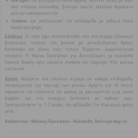
Διατηρεί
την επιδερμίδα ενυδατωμένη, λεία και απαλή με λάδι
από σπόρους κολοκύθας, βούτυρο καριτέ, ελληνικό θυμαρίσιο
μέλι και υαλουρονικό οξύ.
Τονώνει
και αναζωογονεί την επιδερμίδα με αιθέρια έλαια
λεμόνι και ginger.
Σύvθεση
: Το νερό έχει αντικατασταθεί από ένα έγχυμα Ελληνικού
βιολογικού τσαγιού του βουνού με αντιοξειδωτική δράση.
Κατάλληλο για όλους τους τύπους δέρματος. Δερματολογικά
ελεγμένο. Η Μάσκα Προσώπου για Αποτοξίνωση με κολοκύθα
Express Beauty έχει πλούσια σύνθεση και περιέχει 95% φυσικά
συστατικά.
Xρήση
: Απλώστε ένα πλούσιο στρώμα σε καθαρή επιδερμίδα,
αποφεύγοντας την περιοχή των ματιών. Αφήστε για 10 λεπτά,
αφαιρέστε την περίσσεια της μάσκας με χαρτομάντιλο ή με νωπό
βαμβάκι και στη συνέχεια ξεπλύνετε με άφθονο νερό.
Χρησιμοποιήστε το 1-2 φορές την εβδομάδα. Για εξωτερική χρήση
μόνο.
Καλλυντικά
-
Μάσκες Προσώπου
-
Κολοκύθα, Βούτυρο Καριτέ