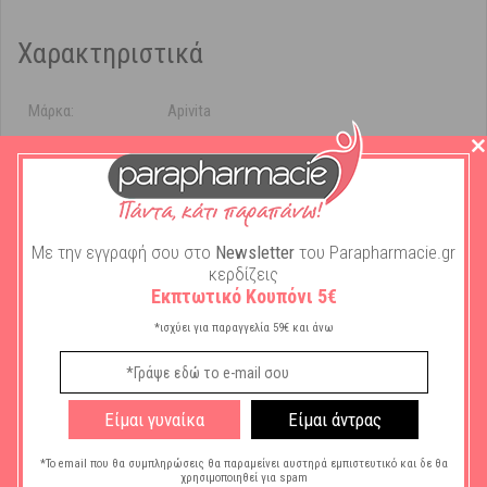
Χαρακτηριστικά
Μάρκα:
Apivita
Ανάγκη Δέρματος
Λάμψη
Προσώπου:
Τύπος Καλλυντικού
Μάσκα
Προσώπου:
Με την εγγραφή σου στο
Newsletter
του Parapharmacie.gr
κερδίζεις
Τύπος Επιδερμίδας
Όλοι οι τύποι
:
Εκπτωτικό Κουπόνι 5€
*ισχύει για παραγγελία 59€ και άνω
Ποσότητα σε ml:
50ml
Είμαι γυναίκα
Είμαι άντρας
Οδηγίες Χρήσης
*Το email που θα συμπληρώσεις θα παραμείνει αυστηρά εμπιστευτικό και δε θα
χρησιμοποιηθεί για spam