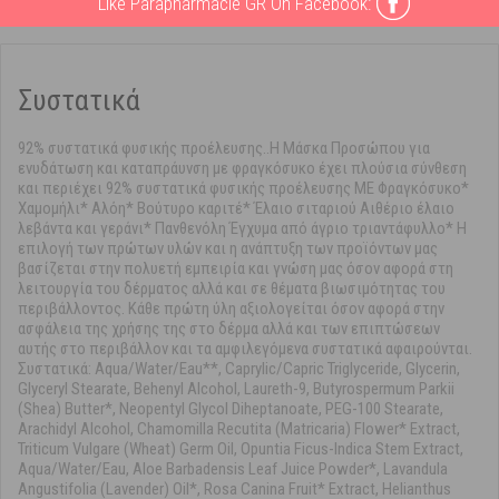
Like Parapharmacie GR On Facebook:
Συστατικά
92% συστατικά φυσικής προέλευσης..Η Mάσκα Προσώπου για
ενυδάτωση και καταπράυνση με φραγκόσυκο έχει πλούσια σύνθεση
και περιέχει 92% συστατικά φυσικής προέλευσης ΜΕ Φραγκόσυκο*
Χαμομήλι* Aλόη* Βούτυρο καριτέ* Έλαιο σιταριού Αιθέριο έλαιο
λεβάντα και γεράνι* Πανθενόλη Έγχυμα από άγριο τριαντάφυλλο* Η
επιλογή των πρώτων υλών και η ανάπτυξη των προϊόντων μας
βασίζεται στην πολυετή εμπειρία και γνώση μας όσον αφορά στη
λειτουργία του δέρματος αλλά και σε θέματα βιωσιμότητας του
περιβάλλοντος. Κάθε πρώτη ύλη αξιολογείται όσον αφορά στην
ασφάλεια της χρήσης της στο δέρμα αλλά και των επιπτώσεων
αυτής στο περιβάλλον και τα αμφιλεγόμενα συστατικά αφαιρούνται.
Συστατικά: Aqua/Water/Eau**, Caprylic/Capric Triglyceride, Glycerin,
Glyceryl Stearate, Behenyl Alcohol, Laureth-9, Butyrospermum Parkii
(Shea) Butter*, Neopentyl Glycol Diheptanoate, PEG-100 Stearate,
Arachidyl Alcohol, Chamomilla Recutita (Matricaria) Flower* Extract,
Triticum Vulgare (Wheat) Germ Oil, Opuntia Ficus-Indica Stem Extract,
Aqua/Water/Eau, Aloe Barbadensis Leaf Juice Powder*, Lavandula
Angustifolia (Lavender) Oil*, Rosa Canina Fruit* Extract, Helianthus