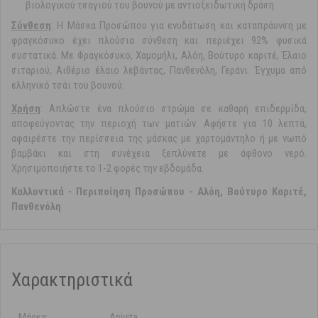
βιολογικού τσαγιού του βουνού με αντιοξειδωτική δράση.
Σύνθεση
: Η Mάσκα Προσώπου για ενυδάτωση και καταπράυνση με
φραγκόσυκο έχει πλούσια σύνθεση και περιέχει 92% φυσικά
συστατικά. Με Φραγκόσυκο, Χαμομήλι, Aλόη, Βούτυρο καριτέ, Έλαιο
σιταριού, Αιθέριο έλαιο λεβάντας, Πανθενόλη, Γεράνι. Έγχυμα από
ελληνικό τσάι του βουνού.
Χρήση
: Απλώστε ένα πλούσιο στρώμα σε καθαρή επιδερμίδα,
αποφεύγοντας την περιοχή των ματιών. Αφήστε για 10 λεπτά,
αφαιρέστε την περίσσεια της μάσκας με χαρτομάντηλο ή με νωπό
βαμβάκι και στη συνέχεια ξεπλύνετε με άφθονο νερό.
Χρησιμοποιήστε το 1-2 φορές την εβδομάδα.
Καλλυντικά
-
Περιποίηση Προσώπου
-
Αλόη, Βούτυρο Καριτέ,
Πανθενόλη
Χαρακτηριστικά
Μάρκα:
Apivita