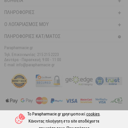
ΒΟΉΘΕΙΑ
ΠΛΗΡΟΦΟΡΊΕΣ
Ο ΛΟΓΑΡΙΑΣΜΌΣ ΜΟΥ
ΠΛΗΡΟΦΟΡΙΕΣ ΚΑΤ/ΜΑΤΟΣ
Parapharmacie.gr
Τηλ. Επικοινωνίας: 215 215 2223
Δευτέρα - Παρασκευή:
9:00 - 11:00
E-mail: info@parapharmacie.gr
Το Parapharmacie.gr χρησιμοποιεί
cookies
.
Ακολουθήστε μας στα Social Media
Κάνοντας πλοήγηση στο site αποδέχεστε
© 2026 Parapharmacie.gr.