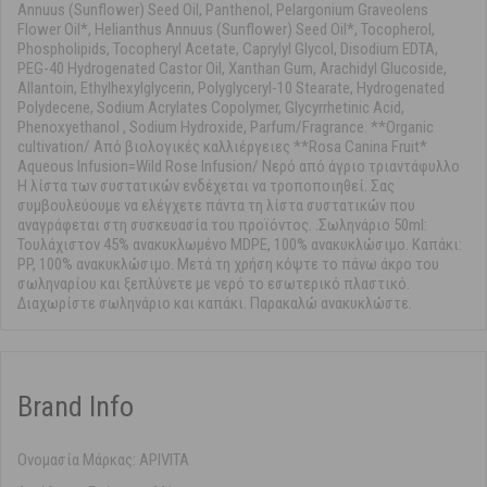
Annuus (Sunflower) Seed Oil, Panthenol, Pelargonium Graveolens
Flower Oil*, Helianthus Annuus (Sunflower) Seed Oil*, Tocopherol,
Phospholipids, Tocopheryl Acetate, Caprylyl Glycol, Disodium EDTA,
PEG-40 Hydrogenated Castor Oil, Xanthan Gum, Arachidyl Glucoside,
Allantoin, Ethylhexylglycerin, Polyglyceryl-10 Stearate, Hydrogenated
Polydecene, Sodium Acrylates Copolymer, Glycyrrhetinic Acid,
Phenoxyethanol , Sodium Hydroxide, Parfum/Fragrance. **Organic
cultivation/ Από βιολογικές καλλιέργειες **Rosa Canina Fruit*
Aqueous Infusion=Wild Rose Infusion/ Νερό από άγριο τριαντάφυλλο
Η λίστα των συστατικών ενδέχεται να τροποποιηθεί. Σας
συμβουλεύουμε να ελέγχετε πάντα τη λίστα συστατικών που
αναγράφεται στη συσκευασία του προϊόντος. .Σωληνάριο 50ml:
Toυλάχιστον 45% ανακυκλωμένο MDPE, 100% ανακυκλώσιμο. Καπάκι:
PP, 100% ανακυκλώσιμο. Μετά τη χρήση κόψτε το πάνω άκρο του
σωληναρίου και ξεπλύνετε με νερό το εσωτερικό πλαστικό.
Διαχωρίστε σωληνάριο και καπάκι. Παρακαλώ ανακυκλώστε.
Brand Info
Ονομασία Μάρκας: APIVITA