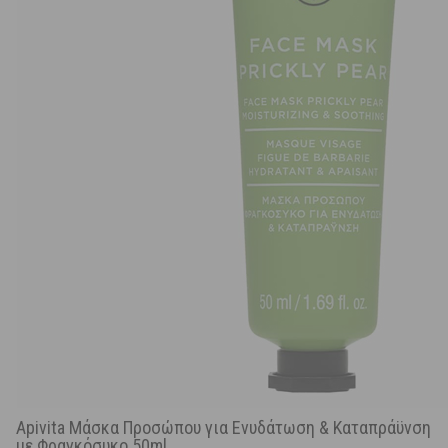
Apivita Μάσκα Προσώπου για Ενυδάτωση & Καταπράϋνση
με Φραγκόσυκο 50ml