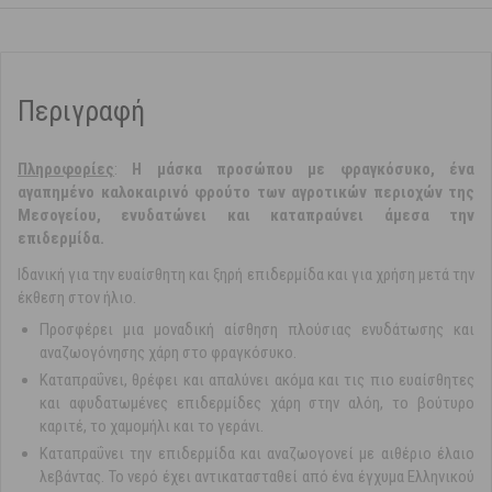
Περιγραφή
Πληροφορίες
:
Η μάσκα προσώπου με φραγκόσυκο, ένα
αγαπημένο καλοκαιρινό φρούτο των αγροτικών περιοχών της
Μεσογείου, ενυδατώνει και καταπραύνει άμεσα την
επιδερμίδα.
Ιδανική για την ευαίσθητη και ξηρή επιδερμίδα και για χρήση μετά την
έκθεση στον ήλιο.
Προσφέρει μια μοναδική αίσθηση πλούσιας ενυδάτωσης και
αναζωογόνησης χάρη στο φραγκόσυκο.
Καταπραΰνει, θρέφει και απαλύνει ακόμα και τις πιο ευαίσθητες
και αφυδατωμένες επιδερμίδες χάρη στην αλόη, το βούτυρο
καριτέ, το χαμομήλι και το γεράνι.
Καταπραΰνει την επιδερμίδα και αναζωογονεί με αιθέριο έλαιο
λεβάντας. Το νερό έχει αντικατασταθεί από ένα έγχυμα Ελληνικού