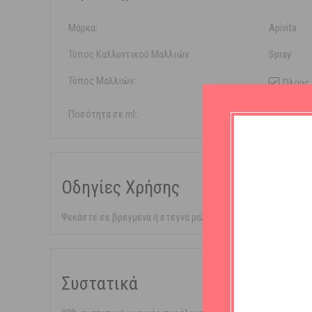
Μάρκα:
Apivita
Τύπος Καλλυντικού Μαλλιών:
Spray
Τύπος Μαλλιών:
Όλους 
Ποσότητα σε ml:
150ml
Οδηγίες Χρήσης
Ψεκάστε σε βρεγμένα ή στεγνά μαλλιά και στη συνέχεια 
Συστατικά