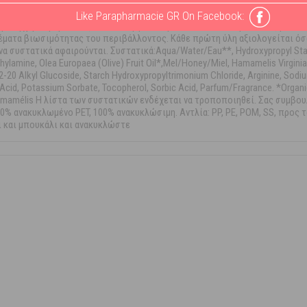
 ΟΡΥΚΤΑ ΕΛΑΙΑ,ΧΩΡΙΣ PARABEN,ΧΩΡΙΣ ΦΑΙΝΟΞΥΑΙΘΑΝΟΛΗ,ΧΩΡΙΣ ΦΘΑΛΙΚΕΣ 
ια σύνθεση και περιέχει 98% συστατικά φυσικής προέλευσης. ΜΕ Πρεβιοτ
Like Parapharmacie GR On Facebook:
ί με έγχυμα αμαμελίδας* Η επιλογή των πρώτων υλών και η ανάπτυξη των 
θέματα βιωσιμότητας του περιβάλλοντος. Κάθε πρώτη ύλη αξιολογείται όσ
υστατικά αφαιρούνται. Συστατικά:Aqua/Water/Eau**, Hydroxypropyl Starch 
lamine, Olea Europaea (Olive) Fruit Oil*,Mel/Honey/Miel, Hamamelis Virginia
12-20 Alkyl Glucoside, Starch Hydroxypropyltrimonium Chloride, Arginine, Sodi
 Acid, Potassium Sorbate, Tocopherol, Sorbic Acid, Parfum/Fragrance. *Organic
 d’hamamélis Η λίστα των συστατικών ενδέχεται να τροποποιηθεί. Σας συμβ
0% ανακυκλωμένο PET, 100% ανακυκλώσιμη. Αντλία: PP, PE, POM, SS, προς 
ι και μπουκάλι και ανακυκλώστε