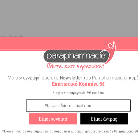
τους Τύπους
Με την εγγραφή σου στο
Newsletter
του Parapharmacie.gr κερδ
Εκπτωτικό Κουπόνι 5€
*ισχύει για παραγγελία 59€ και άνω
χτενίστε. Μόνο για εξωτερική χρήση. ΚΑΤΑΛΛΗΛΟ ΓΙΑ ΠΑΙΔΙΑ ΑΝΩ ΤΩΝ 2
Είμαι γυναίκα
Είμαι άντρας
*Το email που θα συμπληρώσεις θα παραμείνει αυστηρά εμπιστευτικό και δε θα χρησιμοποιηθ