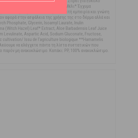
ΕΝΩΣΕΙΣ,ΧΩΡΙΣ ΣΙΛΙΚΟΝΗ.Το Απαλό Σπρέι για Εύκολο
ικά Εκχύλισμα Μύρτιλου* Θυμαρίσιο Μέλι* Έγχυμα
προϊόντων μας βασίζεται στην πολυετή εμπειρία και γνώση
ον αφορά στην ασφάλεια της χρήσης της στο δέρμα αλλά και
Phosphate, Glycerin, Isoamyl Laurate, Inulin
na (Witch Hazel) Leaf* Extract, Aloe Barbadensis Leaf Juice
um Levulinate, Aspartic Acid, Sodium Gluconate, Fructose,
 cultivation/ Issu de l'agriculture biologique **Hamamelis
ουλεύουμε να ελέγχετε πάντα τη λίστα συστατικών που
το παρόν μη ανακυκλώσιμο. Καπάκι: PP, 100% ανακυκλώσιμο.