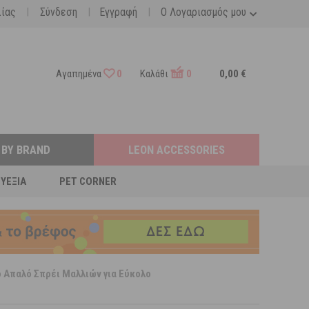
|
|
|
λίας
Σύνδεση
Εγγραφή
Ο Λογαριασμός μου
Αγαπημένα
0
Καλάθι
0
0,00 €
 BY BRAND
LEON ACCESSORIES
ΕΥΕΞΊΑ
PET CORNER
κό Απαλό Σπρέι Μαλλιών για Εύκολο