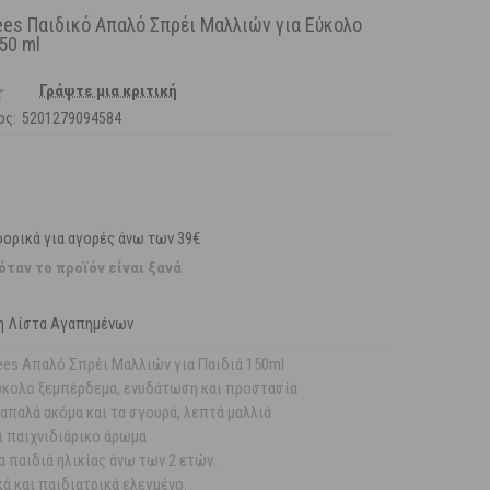
Bees Παιδικό Απαλό Σπρέι Μαλλιών για Εύκολο
50 ml
Γράψτε μια κριτική
ος:
5201279094584
ορικά για αγορές άνω των 39€
όταν το προϊόν είναι ξανά
η Λίστα Αγαπημένων
 Bees Απαλό Σπρέι Μαλλιών για Παιδιά 150ml
κολο ξεμπέρδεμα, ενυδάτωση και προστασία
απαλά ακόμα και τα σγουρά, λεπτά μαλλιά
ι παιχνιδιάρικο άρωμα
α παιδιά ηλικίας άνω των 2 ετών.
ά και παιδιατρικά ελεγμένο.