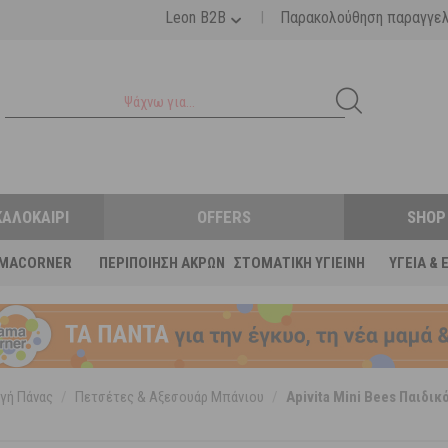
|
Leon B2B
Παρακολούθηση παραγγε
ΚΑΛΟΚΑΊΡΙ
OFFERS
SHOP
MACORNER
ΠΕΡΙΠΟΊΗΣΗ ΆΚΡΩΝ
ΣΤΟΜΑΤΙΚΉ ΥΓΙΕΙΝΉ
ΥΓΕΊΑ & 
γή Πάνας
/
Πετσέτες & Αξεσουάρ Μπάνιου
/
Apivita Mini Bees Παιδι