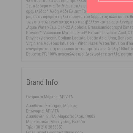
98% συστατικά φυσικής προέλευσης .ΧΩΡΙΣ ΑΛΚΟΟΛ,ΧΩΡΙΣ
Ξεμπέρδεμα για Παιδιά με μπλε μύρτιλο & μέλι έχει πλούσ
αμαμελίδας* Αλόη Λάδι Ελιάς* Το νερό έχει αντικατασταθε
μας όσον αφορά στη λειτουργία του δέρματος αλλά και σε 
των επιπτώσεων αυτής στο περιβάλλον και τα αμφιλεγόμενα σ
,Aqua/Water/Eau, C14-22 Alcohols, Brassicamidopropyl Dimethy
Powder*, Vaccinium Myrtillus Fruit* Extract, Levulinic Acid, C
Ethylhexylglycerin, Sodium Lactate, Lactic Acid, Urea, Benzoic
Virginiana Aqueous Infusion = Witch Hazel Water/Infusion
αναγράφεται στη συσκευασία του προϊόντος..Φιάλη 150ml: 5
Ετικέτα: PP, 100% ανακυκλώσιμο. Διαχωρίστε αντλία, καπάκ
Brand Info
Ονομασία Μάρκας: APIVITA
Διεύθυνση Επίσημης Μάρκας
Επωνυμία: APIVITA
Διεύθυνση: ΒΙ.ΠΑ. Μαρκοπούλου, 19003
Μαρκόπουλο Μεσογαίας, Ελλάδα
Τηλ: +30 210 2856350
Email: apivita-contact@puig.com