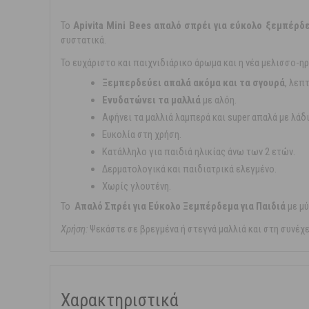
Το
Apivita Mini Bees απαλό σπρέι για εύκολο ξεμπέρδ
συστατικά.
Το ευχάριστο και παιχνιδιάρικο άρωμα και η νέα μελισσο-
Ξεμπερδεύει απαλά ακόμα και τα σγουρά
, λεπ
Ενυδατώνει τα μαλλιά
με αλόη.
Αφήνει τα μαλλιά λαμπερά και super απαλά με λάδι
Ευκολία στη χρήση.
Κατάλληλο για παιδιά ηλικίας άνω των 2 ετών.
Δερματολογικά και παιδιατρικά ελεγμένο.
Χωρίς γλουτένη.
Το
Απαλό Σπρέι για Εύκολο Ξεμπέρδεμα για Παιδιά
με μ
Χρήση:
Ψεκάστε σε βρεγμένα ή στεγνά μαλλιά και στη συνέχ
Χαρακτηριστικά