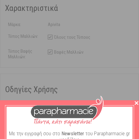
Χαρακτηριστικά
Μάρκα:
Apivita
Τύπος Μαλλιών:
Όλους τους Τύπους
Τύπος Βαφής
Βαφές Μαλλιών
Μαλλιών:
Οδηγίες Χρήσης
Μάθετε πώς μπορείτε με εύκολο τρόπο να βάψετε μόνη σας τα
μαλλιά σας στο σπίτι με τη νέα βαφή μαλλιών My Color Elixir της
APIVITA. Προετοιμασία και εφαρμογή - Πρώτη χρήση Ακολουθήστε τα
παρακάτω βήματα: 1. Προστατέψτε τα ρούχα σας, τοποθετώντας μια
πετσέτα στους ώμους κατά την εφαρμογή της βαφής και αν φοράτε
κοσμήματα αφαιρέστε τα. Φορέστε τα γάντια που υπάρχουν στη
Με την εγγραφή σου στο
Newsletter
του Parapharmacie.gr
συσκευασία. Απλώστε μικρή ποσότητα έλαιο κοντά στο στεφάνι των