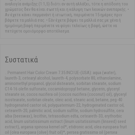
αναλογία ανάμιξης (1:1,5) διότι αν αυτή αλλάξει, τότε η απόδοση του
χρώματος δεν θα είναι σωστή και η κάλυψη των λευκών ανεπαρκής. •
Αν έχετε κάνει περμανάντ ή ισιωτική, περιμένετε 15 ημέρες πριν
βάψετε τα μαλλιά σας. • Εάν έχετε βάψει τα μαλλιά σας με χένα ή
ημιμόνιμη βαφή περιμένετε να φύγει τελείως η βαφή, ώστε να
πετύχετε ομοιόμορφο αποτέλεσμα.
Συστατικά
.. Permanent Hair Color Cream 7.35 INCI UE-(USA): aqua (water),
laureth-3, cetearyl alcohol, laureth-4, polysorbate 80, ethanolamine,
aminomethyl propanol, glycol distearate, sorbitan stearate, sodium
C14-16 olefin sulfonate, cocamidopropyl betaine, glycerin, glyceryl
stearate se, cocos nucifera oil (cocos nucifera (coconut) oil), glyceryl
isostearate, sorbitan oleate, oleic acid, stearic acid, betaine, peg-40
hydrogenated castor oil, polyquaternium-22, hydrogenated castor oil,
ceteareth-20, palmitic acid, sodium sulfite, sodium hydrosulfite, cera
alba (beeswax), lecithin, tetrasodium edta, ceteareth-33, erythorbic
acid, linum usitatissimum extract (linum usitatissimum (linseed) seed
extract), argania spinosa kernel oil*, etidronic acid, olea europaea fruit
oil (olea europaea (olive) fruit oil)*, persea gratissima oil (persea