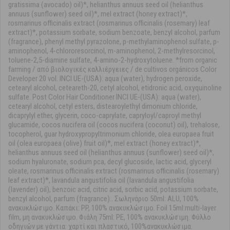
gratissima (avocado) oil)*, helianthus annuus seed oil (helianthus
annuus (sunflower) seed oil)*, mel extract (honey extract)*,
rosmarinus officinalis extract (rosmarinus officinalis (rosemary) leaf
extract)*, potassium sorbate, sodium benzoate, benzyl alcohol, parfum
(fragrance), phenyl methyl pyrazolone, p-methylaminophenol sulfate, p-
aminophenol, 4-chlororesorcinol, m-aminophenol, 2-methylresorcinol,
toluene-2,5-diamine sulfate, 4-amino-2-hydroxytoluene. *from organic
farming / από βιολογικές καλλιέργειες / de cultivos orgánicos Color
Developer 20 vol. INCI UE-(USA): aqua (water), hydrogen peroxide,
cetearyl alcohol, ceteareth-20, cetyl alcohol, etidronic acid, oxyquinoline
sulfate. Post Color Hair Conditioner INCI UE-(USA): aqua (water),
cetearyl alcohol, cetyl esters, distearoylethyl dimonium chloride,
dicaprylyl ether, glycerin, coco-caprylate, capryloyl/caproyl methyl
glucamide, cocos nucifera oil (cocos nucifera (coconut) oil), trehalose,
tocopherol, guar hydroxypropyltrimonium chloride, olea europaea fruit
oil (olea europaea (olive) fruit oil)*, mel extract (honey extract)*,
helianthus annuus seed oil (helianthus annuus (sunflower) seed oil)*,
sodium hyaluronate, sodium pca, decyl glucoside, lactic acid, glyceryl
oleate, rosmarinus officinalis extract (rosmarinus officinalis (rosemary)
leaf extract)*, lavandula angustifolia oil (lavandula angustifolia
(lavender) oil), benzoic acid, citric acid, sorbic acid, potassium sorbate,
benzyl alcohol, parfum (fragrance).. Σωληνάριο 50ml: ALU, 100%
ανακυκλώσιμο. Καπάκι: PP, 100% ανακυκλώσιμο. Foil 15ml:multi-layer
film, μη ανακυκλώσιμο. Φιάλη 75ml: PE, 100% ανακυκλώσιμη. Φύλλο
οδηγιών με γάντια: χαρτί και πλαστικό, 100%ανακυκλώσιμα.