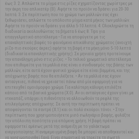
έως 3. 2. Απλώστε το μίγμα στις ρίζες σχηματίζοντας χωρίστρες με
την άκρη του απλικατέρ (Β). Αφήστε το προϊόν να δράσει για 20-30
λεπτά. 3. Σε περίπτωση που το χρώμα των μαλλιών σας έχει
ξεθωριάσει, απλώστε το υπόλοιπο μίγμα κατά μήκος των μαλλιών.
Αφήστε το προϊόν να δράσει για άλλα 5-10 λεπτά. 4. Ολοκληρώστε τη
διαδικασία ακολουθώντας τα βήματα 6 έως 8. Tips για
επαγγελματικό αποτέλεσμα • Για να αποφύγετε με τις
επαναληπτικές βαφές το φαινόμενο επικάθισης χρώματος (ανοιχτή
ρίζα-πιο σκούρες άκρες) αφήστε τη βαφή στα μήκη μόνο 5-10 λεπτά
(διαδικασία επαναληπτικής χρήσης). Σε μηνιαία χρήση προτείνουμε
την επανάληψη μόνο στις ρίζες. • Το τελικό χρωματικό αποτέλεσμα
που επιθυμείτε για τα μαλλιά σας είναι ο συνδυασμός της βάσης των
μαλλιών, είτε αυτά έχουν φυσικό χρώμα είτε είναι βαμμένα, και της
απόχρωσης βαφής που θα επιλέξετε. • Αν τα μαλλιά σας έχουν
ανταύγειες, πιθανά να χρειαστεί πάνω από μία εφαρμογή για να
επιτευχθεί ομοιόμορφο χρώμα. Για καλύτερη κάλυψη επιλέξτε
κάποιο από τα βασικά χρώματα (Χ.0). Αν οι ανταύγειες έχουν γίνει με
ντεκαπάζ, υπάρχει η πιθανότητα να αλλοιωθούν τα ρεφλέ της
επιλεγόμενης απόχρωσης. Σε αυτή την περίπτωση πρέπει να
αποφεύγονται τα σαντρέ (Χ.1) και οι πολύ σκούροι τόνοι. • Στην
περίπτωση που χρησιμοποιήσετε μισό σωληνάριο βαφής, φυλάξτε
την υπόλοιπη ποσότητα για επόμενη χρήση. Η βαφή πρέπει να
εφαρμοστεί αμέσως μετά της ανάμειξη με το γαλάκτωμα
ενεργοποίησης. Η αναμεμειγμένη βαφή δε μπορεί να αποθηκευτεί και
να χρησιμοποιηθεί ξανά. Είναι σημαντικό να τηρείτε τη σωστή