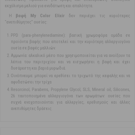
εκχύλισμα μελιού για ενυδάτωση και απαλότητα.
Η
βαφή My Color Elixir
δεν περιέχει τις κυριότερες
"ανεπιθύμητες" ουσίες:
PPD (para-phenylenediamine): βασική χρωμοφόρα ομάδα σε
προϊόντα βαφής που αποτελεί και την κυριότερη αλλεργιογόνο
ουσία σε βαφές μαλλιών.
Αμμωνία: αλκαλικό μέσο που χρησιμοποιείται για να ανοίξουν τα
λέπια του περιτριχίου και να εισχωρήσει η βαφή και έχει
δυσάρεστη και βαριά μυρωδιά.
Οινόπνευμα: μπορεί να ερεθίσει το τριχωτό της κεφαλής και να
αφυδατώσει την τρίχα
Resorcinol, Parabens, Propylene Glycol, SLS, Mineral oil, Silicones,
26 ταυτοποιημένα αλλεργιογόνα των αρωμάτων: ουσίες που
συχνά ενοχοποιούνται για αλλεργίες, ερεθισμούς και άλλες
ανεπιθύμητες δράσεις.