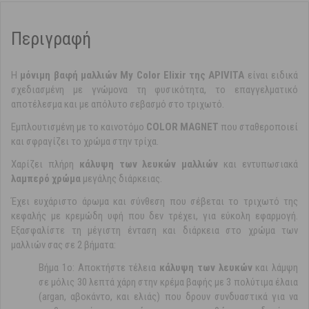
Περιγραφή
Η
μόνιμη βαφή μαλλιών
My Color Elixir της APIVITA
είναι ειδικά
σχεδιασμένη με γνώμονα τη φυσικότητα, το επαγγελματικό
αποτέλεσμα και με απόλυτο σεβασμό στο τριχωτό.
Εμπλουτισμένη με το καινοτόμο
COLOR MAGNET
που σταθεροποιεί
και σφραγίζει το χρώμα στην τρίχα.
Χαρίζει πλήρη
κάλυψη των λευκών μαλλιών
και εντυπωσιακά
λαμπερό χρώμα
μεγάλης διάρκειας.
Έχει ευχάριστο άρωμα και σύνθεση που σέβεται το τριχωτό της
κεφαλής με κρεμώδη υφή που δεν τρέχει, για εύκολη εφαρμογή.
Εξασφαλίστε τη μέγιστη ένταση και διάρκεια στο χρώμα των
μαλλιών σας σε 2 βήματα:
Βήμα 1ο: Αποκτήστε τέλεια
κάλυψη των λευκών
και λάμψη
σε μόλις 30 λεπτά χάρη στην κρέμα βαφής με 3 πολύτιμα έλαια
(argan, αβοκάντο, και ελιάς) που δρουν συνδυαστικά για να