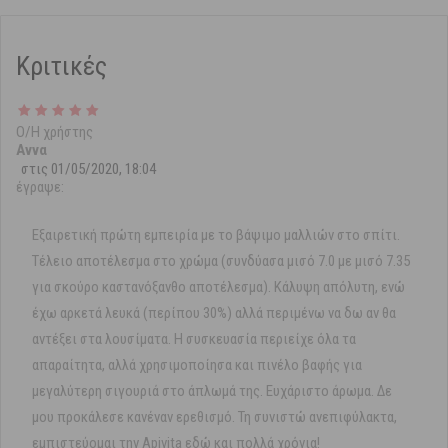
Κριτικές
Ο/Η χρήστης
Αννα
στις
01/05/2020, 18:04
έγραψε:
Εξαιρετική πρώτη εμπειρία με το βάψιμο μαλλιών στο σπίτι.
Τέλειο αποτέλεσμα στο χρώμα (συνδύασα μισό 7.0 με μισό 7.35
για σκούρο καστανόξανθο αποτέλεσμα). Κάλυψη απόλυτη, ενώ
έχω αρκετά λευκά (περίπου 30%) αλλά περιμένω να δω αν θα
αντέξει στα λουσίματα. Η συσκευασία περιείχε όλα τα
απαραίτητα, αλλά χρησιμοποίησα και πινέλο βαφής για
μεγαλύτερη σιγουριά στο άπλωμά της. Ευχάριστο άρωμα. Δε
μου προκάλεσε κανέναν ερεθισμό. Τη συνιστώ ανεπιφύλακτα,
εμπιστεύομαι την Apivita εδώ και πολλά χρόνια!