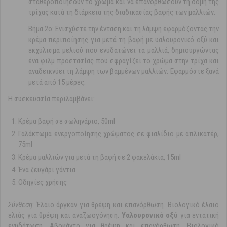
σταθεροποιήσουν το χρώμα και να επανορθώσουν τη δομή της
τρίχας κατά τη διάρκεια της διαδικασίας βαφής των μαλλιών.
Βήμα 2ο: Ενισχύστε την ένταση και τη λάμψη εφαρμόζοντας την
κρέμα περιποίησης για μετά τη βαφή με υαλουρονικό οξύ και
εκχύλισμα μελιού που ενυδατώνει τα μαλλιά, δημιουργώντας
ένα φιλμ προστασίας που σφραγίζει το χρώμα στην τρίχα και
αναδεικνύει τη λάμψη των βαμμένων μαλλιών. Εφαρμόστε ξανά
μετά από 15 μέρες.
Η συσκευασία περιλαμβάνει:
Κρέμα βαφή σε σωληνάριο, 50ml
Γαλάκτωμα ενεργοποίησης χρώματος σε φιαλίδιο με απλικατέρ,
75ml
Κρέμα μαλλιών για μετά τη βαφή σε 2 φακελάκια, 15ml
Ένα ζευγάρι γάντια
Οδηγίες χρήσης
Σύvθεση
: Έλαιο άργκαν για θρέψη και επανόρθωση. Βιολογικό έλαιο
ελιάς για θρέψη και αναζωογόνηση.
Υαλουρονικό οξύ
για εντατική
ενυδάτωση. Αβοκάντο για θρέψη και επανόρθωση. Βιολογικό