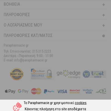
ΒΟΉΘΕΙΑ
ΠΛΗΡΟΦΟΡΊΕΣ
Ο ΛΟΓΑΡΙΑΣΜΌΣ ΜΟΥ
ΠΛΗΡΟΦΟΡΙΕΣ ΚΑΤ/ΜΑΤΟΣ
Parapharmacie.gr
Τηλ. Επικοινωνίας: 215 215 2223
Δευτέρα - Παρασκευή:
9:00 - 11:00
E-mail: info@parapharmacie.gr
Το Parapharmacie.gr χρησιμοποιεί
cookies
.
Ακολουθήστε μας στα Social Media
Κάνοντας πλοήγηση στο site αποδέχεστε