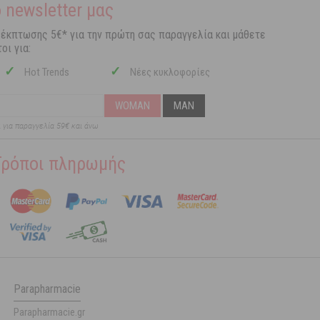
 newsletter μας
 έκπτωσης 5€* για την πρώτη σας παραγγελία και μάθετε
οι για:
✓
✓
Hot Trends
Νέες κυκλοφορίες
WOMAN
MAN
ι για παραγγελία 59€ και άνω
Τρόποι πληρωμής
Parapharmacie
Parapharmacie.gr