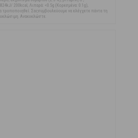
24kJ/ 200kcal, Λιπαρά: <0.5g (Κορεσμένα: 0.1g),
ι να τροποποιηθεί. Σαςσυμβουλεύουμε να ελέγχετε πάντα τη
κυκλώσιμη. Ανακυκλώστε.