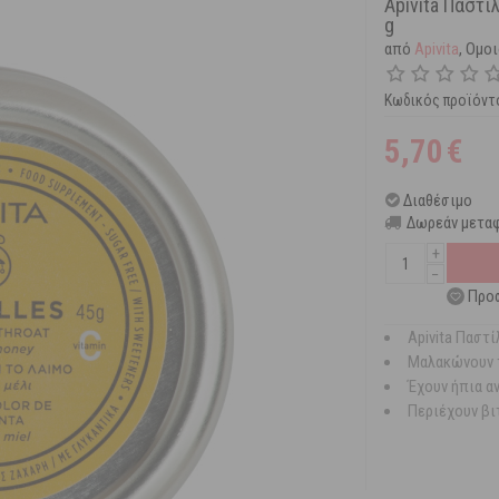
Apivita Παστί
g
από
Apivita
, Ομο
Κωδικός προϊόντ
5,70
€
Διαθέσιμο
Δωρεάν μεταφ
+
−
Προσ
Apivita Παστί
Μαλακώνουν 
Έχουν ήπια α
Περιέχουν βι