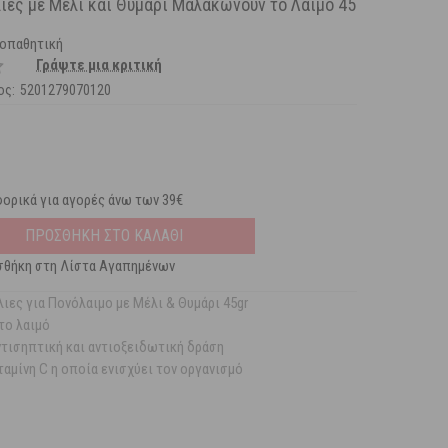
λιες με Μέλι και Θυμάρι Μαλακώνουν το Λαιμό 45
ιοπαθητική
Γράψτε μια κριτική
ος:
5201279070120
ορικά για αγορές άνω των 39€
ΠΡΟΣΘΗΚΗ ΣΤΟ ΚΑΛΑΘΙ
θήκη στη Λίστα Αγαπημένων
λιες για Πονόλαιμο με Μέλι & Θυμάρι 45gr
το λαιμό
ντισηπτική και αντιοξειδωτική δράση
ταμίνη C η οποία ενισχύει τον οργανισμό