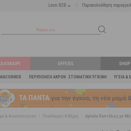
|
Leon B2B
Παρακολούθηση παραγγε
ΚΑΛΟΚΑΊΡΙ
OFFERS
SHOP
MACORNER
ΠΕΡΙΠΟΊΗΣΗ ΆΚΡΩΝ
ΣΤΟΜΑΤΙΚΉ ΥΓΙΕΙΝΉ
ΥΓΕΊΑ & 
μα & Ανοσοποιητικό
/
Πονόλαιμος & Βήχας
/
Apivita Παστίλιες με Μ