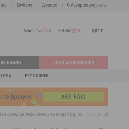
|
|
|
λίας
Σύνδεση
Εγγραφή
Ο Λογαριασμός μου
Αγαπημένα
0
Καλάθι
0
0,00 €
 BY BRAND
LEON ACCESSORIES
ΕΥΕΞΊΑ
PET CORNER
έλι και Θυμάρι Μαλακώνουν το Λαιμό 45 g
7
από
40