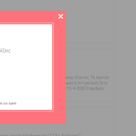
ίζεις
αι ως υποκατάστατα μίας ισορροπημένης δίαιτας. Το προϊόν
ζετε, βρίσκεστε υπό φαρμακευτική αγωγή ή αντιμετωπίζετε
κτική δράση. Αρ. Γνωστ. ΕΟΦ: 42895/10-4-2020 Ο αριθμός
εί για spam
ρό, εκχύλισμα θυμαριού (2.5 %), βιταμίνη C ,