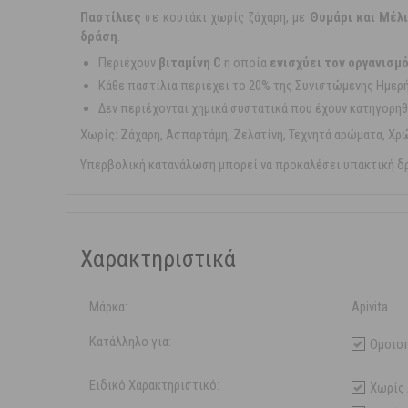
Παστίλιες
σε κουτάκι χωρίς ζάχαρη, με
Θυμάρι και Μέλι
δράση
.
Περιέχουν
βιταμίνη C
η οποία
ενισχύει τον οργανισμ
Κάθε παστίλια περιέχει το 20% της Συνιστώμενης Ημερή
Δεν περιέχονται χημικά συστατικά που έχουν κατηγορηθε
Χωρίς: Ζάχαρη, Ασπαρτάμη, Ζελατίνη, Τεχνητά αρώματα, Χρ
Υπερβολική κατανάλωση μπορεί να προκαλέσει υπακτική δ
Χαρακτηριστικά
Μάρκα:
Apivita
Κατάλληλο για:
Ομοιο
Ειδικό Χαρακτηριστικό:
Χωρίς