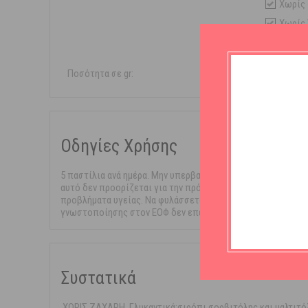
Χωρίς
Χωρίς 
Χωρίς
Ποσότητα σε gr:
45gr
Οδηγίες Χρήσης
5 παστίλια ανά ημέρα. Μην υπερβαίνετε την συνιστώμενη η
αυτό δεν προορίζεται για την πρόληψη, αγωγή ή θεραπεία 
προβλήματα υγείας. Να φυλάσσεται σε θερμοκρασία ≤ 25 °C
γνωστοποίησης στον ΕΟΦ δεν επέχει θέση άδειας κυκλο
Συστατικά
.ΧΩΡΙΣ ΖΑΧΑΡΗ. Γλυκαντικά:σιρόπι σορβιτόλης και μαλτιτόλ