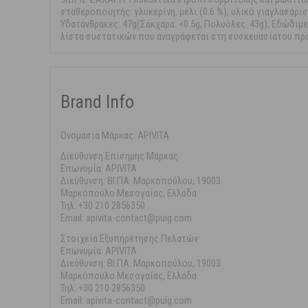
σταθεροποιητής: γλυκερίνη, μέλι (0.6 %), υλικό γιαγλασάρισ
Υδατάνθρακες: 47g(Σάκχαρα: <0.5g, Πολυόλες: 43g), Εδώδιμ
λίστα συστατικών που αναγράφεται στη συσκευασίατου προ
Brand Info
Ονομασία Μάρκας: APIVITA
Διεύθυνση Επίσημης Μάρκας
Επωνυμία: APIVITA
Διεύθυνση: ΒΙ.ΠΑ. Μαρκοπούλου, 19003
Μαρκόπουλο Μεσογαίας, Ελλάδα
Τηλ: +30 210 2856350
Email: apivita-contact@puig.com
Στοιχεία Εξυπηρέτησης Πελατών:
Επωνυμία: APIVITA
Διεύθυνση: ΒΙ.ΠΑ. Μαρκοπούλου, 19003
Μαρκόπουλο Μεσογαίας, Ελλάδα
Τηλ: +30 210 2856350
Email: apivita-contact@puig.com