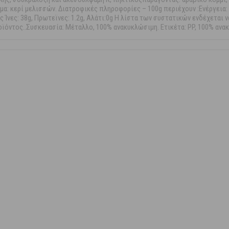
μα: κερί μελισσών. Διατροφικές πληροφορίες – 100g περιέχουν :Ενέργεια: 8
ες Ίνες: 38g, Πρωτεϊνες: 1.2g, Αλάτι:0g Η λίστα των συστατικών ενδέχετα
ϊόντος..Συσκευασία: Μέταλλο, 100% ανακυκλώσιμη. Ετικέτα: PP, 100% ανα