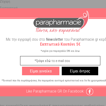
 Ζάχαρη
Συντηρητικά
 Χρωστικές
Με την εγγραφή σου στο
Newsletter
του Parapharmacie.gr κερδ
Εκπτωτικό Κουπόνι 5€
*ισχύει για παραγγελία 59€ και άνω
μερήσια δόση. Τα συμπληρώματα διατροφής δεν πρέπει να χρησιμοποιούντ
ανθρώπινης νόσου. Συμβουλευτείτε τον γιατρό σας αν είστε έγκυος, θηλά
 και μακριά από παιδιά. Yπερβολική κατανάλωση μπορεί να προκαλέσει υπα
Είμαι γυναίκα
Είμαι άντρας
φορίας του ΕΟΦ ΚΑΤΑΛΛΗΛΟ ΓΙΑ ΟΜΟΙΟΠΑΘΗΤΙΚΗ
*Το email που θα συμπληρώσεις θα παραμείνει αυστηρά εμπιστευτικό και δε θα χρησιμοποιηθ
Like Parapharmacie GR On Facebook:
ης, σουκραλόζη και ακεσουλφάμη Κ, πηκτικόςπαράγοντας: αραβικό κόμμι, νε