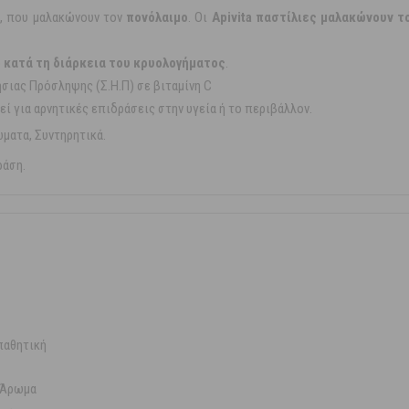
, που μαλακώνουν τον
πονόλαιμο
. Οι
Apivita παστίλιες μαλακώνουν τ
ό κατά τη διάρκεια του κρυολογήματος
.
σιας Πρόσληψης (Σ.Η.Π) σε βιταμίνη C
ί για αρνητικές επιδράσεις στην υγεία ή το περιβάλλον.
ώματα, Συντηρητικά.
ράση.
παθητική
 Άρωμα