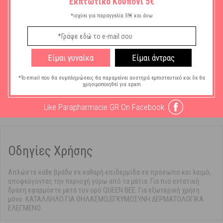
Εκπτωτικό Κουπόνι 5€
Ανάγκη Δέρματος
Αντιγήρανση -
*ισχύει για παραγγελία 59€ και άνω
Προσώπου:
Σύσφιγξη
Τύπος Καλλυντικού
Κρέμα Νυκτός
Προσώπου:
Είμαι γυναίκα
Είμαι άντρας
Τύπος Επιδερμίδας
Ώριμη
*Το email που θα συμπληρώσεις θα παραμείνει αυστηρά εμπιστευτικό και δε θα
:
χρησιμοποιηθεί για spam
Ποσότητα σε ml:
50ml
Like Parapharmacie GR On Facebook:
Οδηγίες Χρήσης
Απλώστε κάθε βράδυ σε καθαρή επιδερμίδα σε πρόσωπο και λαιμό,
αποφεύγοντας την περιοχή γύρω από τα μάτια. Για πιο εντατική
δράση εφαρμόστε μετά τον ορό QUEEN BEE. Για εξωτερική χρήση
μόνο. ΚΑΤΑΛΛΗΛΟ ΓΙΑ ΘΗΛΑΣΜΟ,ΕΓΚΥΜΟΣΥΝΗ ΔΕΡΜΑΤΟΛΟΓΙΚΑ
ΕΛΕΓΜΕΝΟ