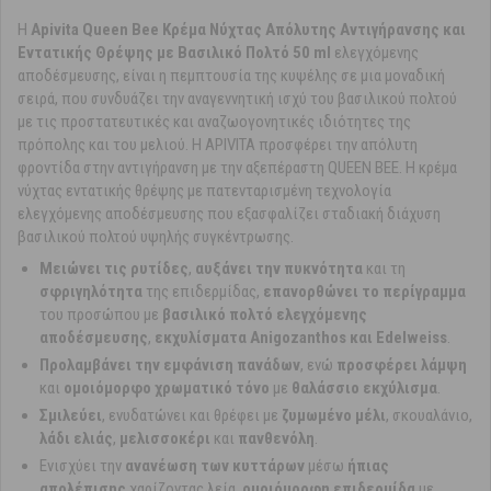
Η
Apivita Queen Bee Κρέμα Νύχτας Απόλυτης Αντιγήρανσης και
Εντατικής Θρέψης με Βασιλικό Πολτό 50 ml
ελεγχόμενης
αποδέσμευσης, είναι η πεμπτουσία της κυψέλης σε μια μοναδική
σειρά, που συνδυάζει την αναγεννητική ισχύ του βασιλικού πολτού
με τις προστατευτικές και αναζωογονητικές ιδιότητες της
πρόπολης και του μελιού. Η APIVITA προσφέρει την απόλυτη
φροντίδα στην αντιγήρανση με την αξεπέραστη QUEEN BEE. Η κρέμα
νύχτας εντατικής θρέψης με πατενταρισμένη τεχνολογία
ελεγχόμενης αποδέσμευσης που εξασφαλίζει σταδιακή διάχυση
βασιλικού πολτού υψηλής συγκέντρωσης.
Μειώνει τις ρυτίδες
,
αυξάνει την πυκνότητα
και τη
σφριγηλότητα
της επιδερμίδας,
επανορθώνει το περίγραμμα
του προσώπου με
βασιλικό πολτό ελεγχόμενης
αποδέσμευσης
,
εκχυλίσματα Anigozanthos και Edelweiss
.
Προλαμβάνει την εμφάνιση πανάδων
, ενώ
προσφέρει λάμψη
και
ομοιόμορφο χρωματικό τόνο
με
θαλάσσιο εκχύλισμα
.
Σμιλεύει
, ενυδατώνει και θρέφει με
ζυμωμένο μέλι
, σκουαλάνιο,
λάδι ελιάς
,
μελισσοκέρι
και
πανθενόλη
.
Ενισχύει την
ανανέωση των κυττάρων
μέσω
ήπιας
απολέπισης
χαρίζοντας λεία,
ομοιόμορφη επιδερμίδα
με