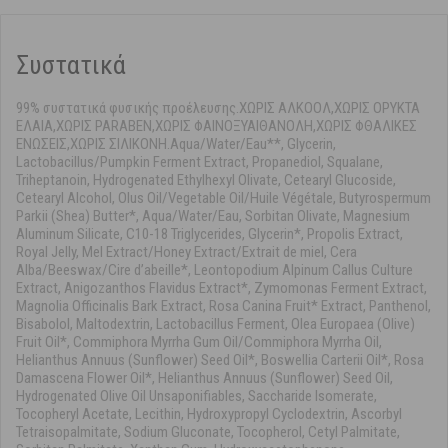
Συστατικά
99% συστατικά φυσικής προέλευσης.ΧΩΡΙΣ ΑΛΚΟΟΛ,ΧΩΡΙΣ ΟΡΥΚΤΑ
ΕΛΑΙΑ,ΧΩΡΙΣ PARABEN,ΧΩΡΙΣ ΦΑΙΝΟΞΥΑΙΘΑΝΟΛΗ,ΧΩΡΙΣ ΦΘΑΛΙΚΕΣ
ΕΝΩΣΕΙΣ,ΧΩΡΙΣ ΣΙΛΙΚΟΝΗ.Aqua/Water/Eau**, Glycerin,
Lactobacillus/Pumpkin Ferment Extract, Propanediol, Squalane,
Triheptanoin, Hydrogenated Ethylhexyl Olivate, Cetearyl Glucoside,
Cetearyl Alcohol, Olus Oil/Vegetable Oil/Huile Végétale, Butyrospermum
Parkii (Shea) Butter*, Aqua/Water/Eau, Sorbitan Olivate, Magnesium
Aluminum Silicate, C10-18 Triglycerides, Glycerin*, Propolis Extract,
Royal Jelly, Mel Extract/Honey Extract/Extrait de miel, Cera
Alba/Beeswax/Cire d’abeille*, Leontopodium Alpinum Callus Culture
Extract, Anigozanthos Flavidus Extract*, Zymomonas Ferment Extract,
Magnolia Officinalis Bark Extract, Rosa Canina Fruit* Extract, Panthenol,
Bisabolol, Maltodextrin, Lactobacillus Ferment, Olea Europaea (Olive)
Fruit Oil*, Commiphora Myrrha Gum Oil/Commiphora Myrrha Oil,
Helianthus Annuus (Sunflower) Seed Oil*, Boswellia Carterii Oil*, Rosa
Damascena Flower Oil*, Helianthus Annuus (Sunflower) Seed Oil,
Hydrogenated Olive Oil Unsaponifiables, Saccharide Isomerate,
Tocopheryl Acetate, Lecithin, Hydroxypropyl Cyclodextrin, Ascorbyl
Tetraisopalmitate, Sodium Gluconate, Tocopherol, Cetyl Palmitate,