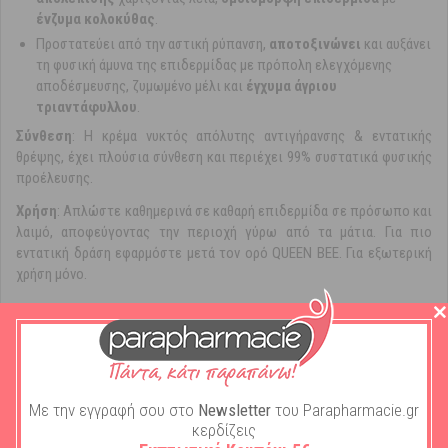
ένζυμα κολοκύθας
.
Προστατεύει από την αστική ρύπανση,
αποτοξινώνει
και αυξάνει
τη φυσική άμυνα της επιδερμίδας με πρόπολη ελεγχόμενης
αποδέσμευσης, ζυμωμένο μέλι και
έγχυμα άγριου
τριαντάφυλλου
.
Σύνθεση
: Η κρέμα νυκτός απόλυτης αντιγήρανσης & εντατικής
θρέψης, έχει πλούσια σύνθεση και περιέχει 99% συστατικά φυσικής
προέλευσης.
Χρήση
: Απλώστε καθημερινά σε καθαρή επιδερμίδα σε πρόσωπο και
λαιμό, αποφεύγοντας την περιοχή γύρω από τα μάτια. Για πιο
εντατική δράση εφαρμόστε μετά τον ορό QUEEN BEE. Για εξωτερική
χρήση μόνο.
Χαρακτηριστικά
Με την εγγραφή σου στο
Newsletter
του Parapharmacie.gr
κερδίζεις
Μάρκα:
Apivita