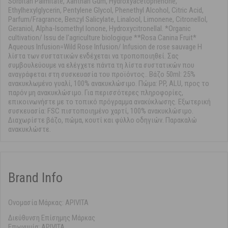
Sorbitan Palmitate, Xanthan Gum, Hydroxyacetophenone,
Ethylhexylglycerin, Pentylene Glycol, Phenethyl Alcohol, Citric Acid,
Parfum/Fragrance, Benzyl Salicylate, Linalool, Limonene, Citronellol,
Geraniol, Alpha-Isomethyl Ionone, Hydroxycitronellal. *Organic
cultivation/ Issu de l'agriculture biologique **Rosa Canina Fruit*
Aqueous Infusion=Wild Rose Infusion/ Infusion de rose sauvage Η
λίστα των συστατικών ενδέχεται να τροποποιηθεί. Σας
συμβουλεύουμε να ελέγχετε πάντα τη λίστα συστατικών που
αναγράφεται στη συσκευασία του προϊόντος.. Βάζο 50ml: 25%
ανακυκλωμένο γυαλί, 100% ανακυκλώσιμο. Πώμα: PP, ALU, προς το
παρόν μη ανακυκλώσιμo. Για περισσότερες πληροφορίες,
επικοινωνήστε με το τοπικό πρόγραμμα ανακύκλωσης. Εξωτερική
συσκευασία: FSC πιστοποιημένο χαρτί, 100% ανακυκλώσιμο.
Διαχωρίστε βάζο, πώμα, κουτί και φύλλο οδηγιών. Παρακαλώ
ανακυκλώστε.
Brand Info
Ονομασία Μάρκας: APIVITA
Διεύθυνση Επίσημης Μάρκας
Επωνυμία: APIVITA