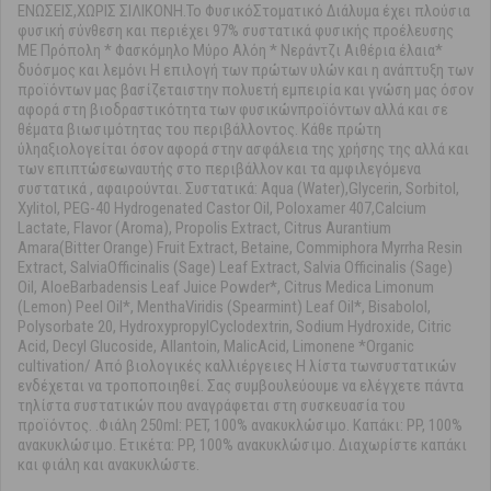
ΕΝΩΣΕΙΣ,ΧΩΡΙΣ ΣΙΛΙΚΟΝΗ.Το ΦυσικόΣτοματικό Διάλυμα έχει πλούσια
φυσική σύνθεση και περιέχει 97% συστατικά φυσικής προέλευσης
ΜΕ Πρόπολη * Φασκόμηλο Μύρο Αλόη * Νεράντζι Αιθέρια έλαια*
δυόσμος και λεμόνι Η επιλογή των πρώτων υλών και η ανάπτυξη των
προϊόντων μας βασίζεταιστην πολυετή εμπειρία και γνώση μας όσον
αφορά στη βιοδραστικότητα των φυσικώνπροϊόντων αλλά και σε
θέματα βιωσιμότητας του περιβάλλοντος. Κάθε πρώτη
ύληαξιολογείται όσον αφορά στην ασφάλεια της χρήσης της αλλά και
των επιπτώσεωναυτής στο περιβάλλον και τα αμφιλεγόμενα
συστατικά , αφαιρούνται. Συστατικά: Aqua (Water),Glycerin, Sorbitol,
Xylitol, PEG-40 Hydrogenated Castor Oil, Poloxamer 407,Calcium
Lactate, Flavor (Aroma), Propolis Extract, Citrus Aurantium
Amara(Bitter Orange) Fruit Extract, Betaine, Commiphora Myrrha Resin
Extract, SalviaOfficinalis (Sage) Leaf Extract, Salvia Officinalis (Sage)
Oil, AloeBarbadensis Leaf Juice Powder*, Citrus Medica Limonum
(Lemon) Peel Oil*, MenthaViridis (Spearmint) Leaf Oil*, Bisabolol,
Polysorbate 20, HydroxypropylCyclodextrin, Sodium Hydroxide, Citric
Acid, Decyl Glucoside, Allantoin, MalicAcid, Limonene *Organic
cultivation/ Από βιολογικές καλλιέργειες Η λίστα τωνσυστατικών
ενδέχεται να τροποποιηθεί. Σας συμβουλεύουμε να ελέγχετε πάντα
τηλίστα συστατικών που αναγράφεται στη συσκευασία του
προϊόντος. .Φιάλη 250ml: PET, 100% ανακυκλώσιμο. Καπάκι: PP, 100%
ανακυκλώσιμο. Ετικέτα: PP, 100% ανακυκλώσιμο. Διαχωρίστε καπάκι
και φιάλη και ανακυκλώστε.