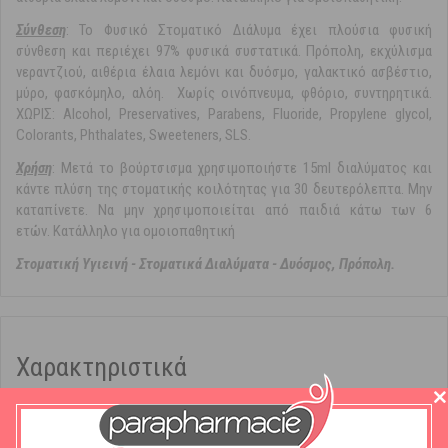
Σύνθεση
: Το Φυσικό Στοματικό Διάλυμα έχει πλούσια φυσική
σύνθεση και περιέχει 97% φυσικά συστατικά. Πρόπολη, εκχύλισμα
νεραντζιού, αιθέρια έλαια λεμόνι και δυόσμο, γαλακτικό ασβέστιο,
μύρο, φασκόμηλο, αλόη. Χωρίς οινόπνευμα, φθόριο, συντηρητικά.
ΧΩΡΙΣ: Alcohol, Preservatives, Parabens, Fluoride, Propylene glycol,
Colorants, Phthalates, Sweeteners, SLS.
Χρήση
: Μετά το βούρτσισμα χρησιμοποιήστε 15ml διαλύματος και
κάντε πλύση της στοματικής κοιλότητας για 30 δευτερόλεπτα. Μην
καταπίνετε. Να μην χρησιμοποιείται από παιδιά κάτω των 6
ετών. Κατάλληλο για ομοιοπαθητική
Στοματική Υγιεινή - Στοματικά Διαλύματα - Δυόσμος, Πρόπολη.
Χαρακτηριστικά
Μάρκα:
Apivita