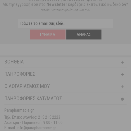
Με την εγγραφή σου στο
Newsletter
κερδίζεις εκπτωτικό κωδικό
5€*
*ισχύει για παραγγελία 59€ και άνω
ΓΥΝΑΊΚΑ
ΆΝΔΡΑΣ
ΒΟΉΘΕΙΑ
ΠΛΗΡΟΦΟΡΊΕΣ
Ο ΛΟΓΑΡΙΑΣΜΌΣ ΜΟΥ
ΠΛΗΡΟΦΟΡΙΕΣ ΚΑΤ/ΜΑΤΟΣ
Parapharmacie.gr
Τηλ. Επικοινωνίας: 215 215 2223
Δευτέρα - Παρασκευή:
9:00 - 11:00
E-mail: info@parapharmacie.gr