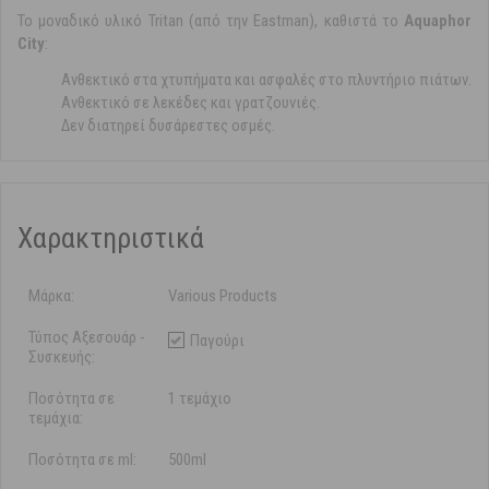
Το μοναδικό υλικό Tritan (από την Eastman), καθιστά το
Aquaphor
City
:
Ανθεκτικό στα χτυπήματα και ασφαλές στο πλυντήριο πιάτων.
Ανθεκτικό σε λεκέδες και γρατζουνιές.
Δεν διατηρεί δυσάρεστες οσμές.
Χαρακτηριστικά
Μάρκα:
Various Products
Τύπος Αξεσουάρ -
Παγούρι
Συσκευής:
Ποσότητα σε
1 τεμάχιο
τεμάχια:
Ποσότητα σε ml:
500ml