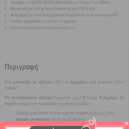
Aquaphor City Filter Bottle Μπουκάλι με Φίλτρο Γκρί 500ml
Με ανταλλακτικό φίλτρο διάρκειας για 150 λίτρα
Φιλτράρει το νερό διατηρώντας παράλληλα τα φυσικά μέταλλα
Καπάκι ασφαλείας κατά των διαρροών
Βελούδινη αντιολισθητική επιφάνεια
Περιγραφή
Νέο
μπουκάλι με φίλτρο
από την
Aquaphor
από ασφαλές υλικό
Tritan™
.
Με
ανταλλακτικό φίλτρο
διάρκειας για 150 λίτρα.
Φιλτράρει το
νερό
διατηρώντας παράλληλα τα φυσικά μέταλλα.
™
Τεχνολογίας Tritan
για αντοχή και ασφάλεια (χωρίς BPA).
Καπάκι ασφαλείας
κατά των διαρροών.
Βελούδινη
αντιολισθητική επιφάνεια
.