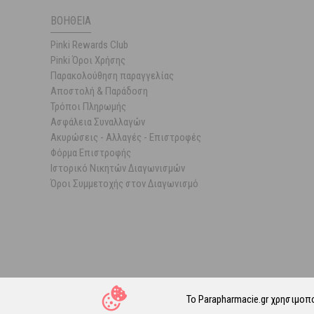
ΒΟΉΘΕΙΑ
Pinki Rewards Club
Pinki Όροι Χρήσης
Παρακολούθηση παραγγελίας
Αποστολή & Παράδοση
Τρόποι Πληρωμής
Ασφάλεια Συναλλαγών
Ακυρώσεις - Αλλαγές - Επιστροφές
Φόρμα Επιστροφής
Ιστορικό Νικητών Διαγωνισμών
Όροι Συμμετοχής στον Διαγωνισμό
Το Parapharmacie.gr χρησιμοπ
© 202