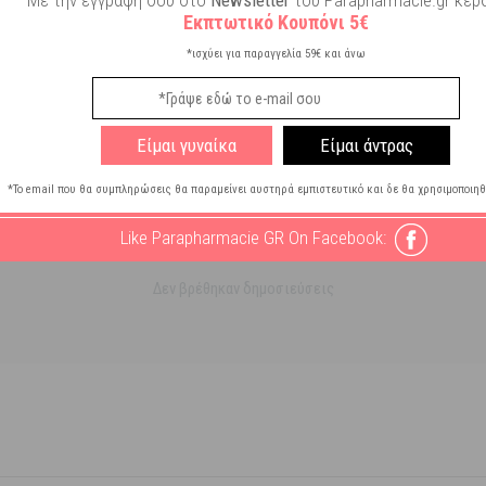
Με την εγγραφή σου στο
Newsletter
του Parapharmacie.gr κερδ
Εκπτωτικό Κουπόνι 5€
*ισχύει για παραγγελία 59€ και άνω
Είμαι γυναίκα
Είμαι άντρας
*Το email που θα συμπληρώσεις θα παραμείνει αυστηρά εμπιστευτικό και δε θα χρησιμοποιηθ
Like Parapharmacie GR On Facebook:
Δεν βρέθηκαν δημοσιεύσεις