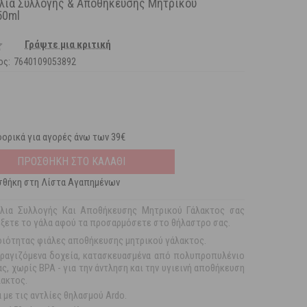
ια Συλλογής & Αποθήκευσης Μητρικού
50ml
Γράψτε μια κριτική
ος:
7640109053892
ορικά για αγορές άνω των 39€
ΠΡΟΣΘΗΚΗ ΣΤΟ ΚΑΛΑΘΙ
θήκη στη Λίστα Αγαπημένων
λια Συλλογής Και Αποθήκευσης Μητρικού Γάλακτος σας
έξετε το γάλα αφού τα προσαρμόσετε στο θήλαστρο σας.
ιότητας φιάλες αποθήκευσης μητρικού γάλακτος.
φραγιζόμενα δοχεία, κατασκευασμένα από πολυπροπυλένιο
, χωρίς BPA - για την άντληση και την υγιεινή αποθήκευση
λακτος.
 με τις αντλίες θηλασμού Ardo.