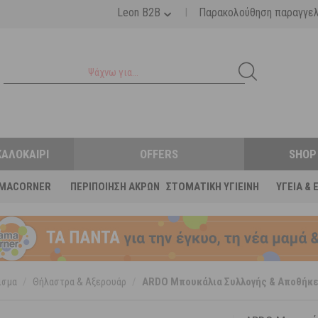
|
Leon B2B
Παρακολούθηση παραγγε
ΚΑΛΟΚΑΊΡΙ
OFFERS
SHOP
MACORNER
ΠΕΡΙΠΟΊΗΣΗ ΆΚΡΩΝ
ΣΤΟΜΑΤΙΚΉ ΥΓΙΕΙΝΉ
ΥΓΕΊΑ & 
ισμα
/
Θήλαστρα & Αξερουάρ
/
ARDO Μπουκάλια Συλλογής & Αποθήκε