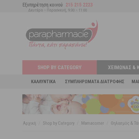
Εξυπηρέτηση κοινού
215 215 2223
Δευτέρα – Παρασκευή, 9:00 – 11:00
SHOP BY CATEGORY
ΧΕΙΜΏΝΑΣ & 
ΚΑΛΛΥΝΤΙΚΆ
ΣΥΜΠΛΗΡΏΜΑΤΑ ΔΙΑΤΡΟΦΉΣ
MA
Αρχική
/
Shop by Category
/
Mamacorner
/
Θηλασμός & Τά