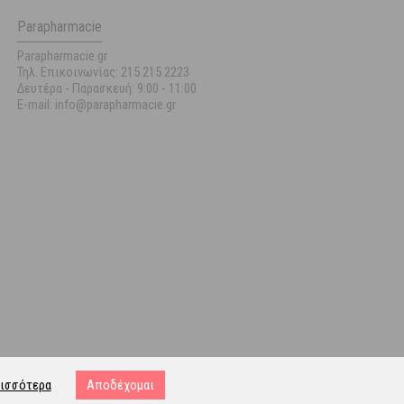
Parapharmacie
Parapharmacie.gr
Τηλ. Επικοινωνίας: 215 215 2223
Δευτέρα - Παρασκευή:
9:00 - 11:00
E-mail: info@parapharmacie.gr
ισσότερα
Αποδέχομαι
ost.gr