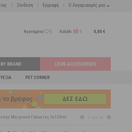
|
|
|
λίας
Σύνδεση
Εγγραφή
Ο Λογαριασμός μου
Αγαπημένα
0
Καλάθι
0
0,00 €
 BY BRAND
LEON ACCESSORIES
ΕΥΕΞΊΑ
PET CORNER
υσης Μητρικού Γάλακτος 3x150ml
9
από
36