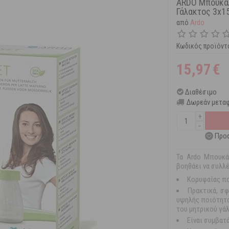
ARDO Μπουκάλ
Γάλακτος 3x1
από
Ardo
Κωδικός προϊόντ
15,97
€
Διαθέσιμο
Δωρεάν μεταφ
+
−
Προσ
Τα Ardo Μπουκά
βοηθάει να συλλ
Κορυφαίας πο
Πρακτικά, σ
υψηλής ποιότητας
του μητρικού γά
Είναι συμβατά