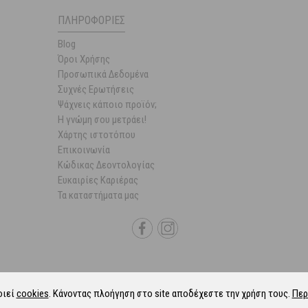
ΠΛΗΡΟΦΟΡΊΕΣ
Blog
Όροι Χρήσης
Προσωπικά Δεδομένα
Συχνές Ερωτήσεις
Ψάχνεις κάποιο προϊόν;
Η γνώμη σου μετράει!
Χάρτης ιστοτόπου
Επικοινωνία
Κώδικας Δεοντολογίας
Ευκαιρίες Καριέρας
Τα καταστήματα μας
οιεί
cookies
. Κάνοντας πλοήγηση στο site αποδέχεστε την χρήση τους.
Περ
6 Parapharmacie.gr.
ALL-IN-ONE eCommerce Business Development by Plush