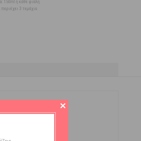
: 150ml η κάθε φιάλη.
 περιέχει 3 τεμάχια