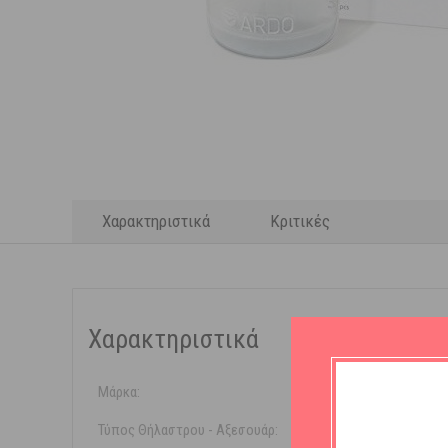
Χαρακτηριστικά
Κριτικές
Χαρακτηριστικά
Μάρκα:
Ardo
Τύπος Θήλαστρου - Αξεσουάρ:
Συσκευές