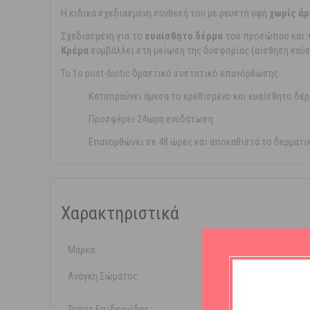
Η ειδικά σχεδιασμένη σύνθεσή του με ρευστή υφή
χωρίς ά
Σχεδιασμένη για το
ευαίσθητο δέρμα
του προσώπου και τ
Κρέμα
συμβάλλει στη μείωση της δυσφορίας (αίσθηση καύσο
Το 1ο post-biotic δραστικό συστατικό επανόρθωσης.
Καταπραΰνει άμεσα το ερεθισμένο και ευαίσθητο δέρ
Προσφέρει 24ωρη ενυδάτωση.
Επανορθώνει σε 48 ώρες και αποκαθιστά το δερματι
Χαρακτηριστικά
Μάρκα:
Avene
Ανάγκη Σώματος:
Ενυδά
Τύπος Επιδερμίδας :