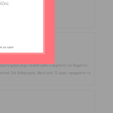
ίζεις
εί για spam
ρώτη ημέρα μέχρι να βελτιωθεί η εμφάνιση του δέρματος.
αντικό ζελ Καθαρισμού. Μετά από 72 ώρες: εφαρμόστε το