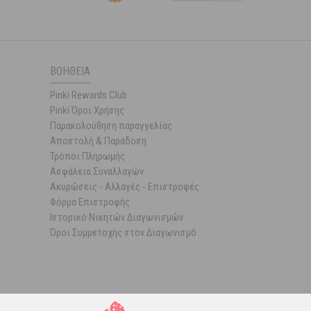
ΒΟΉΘΕΙΑ
Pinki Rewards Club
Pinki Όροι Χρήσης
Παρακολούθηση παραγγελίας
Αποστολή & Παράδοση
Τρόποι Πληρωμής
Ασφάλεια Συναλλαγών
Ακυρώσεις - Αλλαγές - Επιστροφές
Φόρμα Επιστροφής
Ιστορικό Νικητών Διαγωνισμών
Όροι Συμμετοχής στον Διαγωνισμό