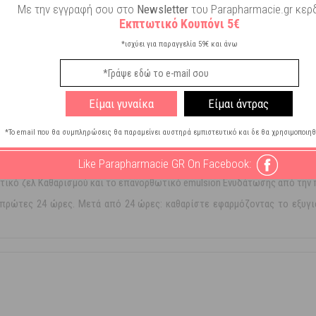
 Πολύ Ξηρή
Με την εγγραφή σου στο
Newsletter
του Parapharmacie.gr κερδ
κτική - Υπερευαίσθητη
Εκπτωτικό Κουπόνι 5€
*ισχύει για παραγγελία 59€ και άνω
Είμαι γυναίκα
Είμαι άντρας
*Το email που θα συμπληρώσεις θα παραμείνει αυστηρά εμπιστευτικό και δε θα χρησιμοποιηθ
Like Parapharmacie GR On Facebook:
τικό ζελ Καθαρισμού και το επανορθωτικό emulsion Ενυδάτωσης από την π
 πρώτες 24 ώρες. Μετά από 24 ώρες: καθαρίστε εφαρμόζοντας το εξυγι