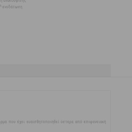
ση ανακούφισης
η
ενυδάτωση
δέρμα που έχει ευαισθητοποιηθεί ύστερα από επιφανειακή