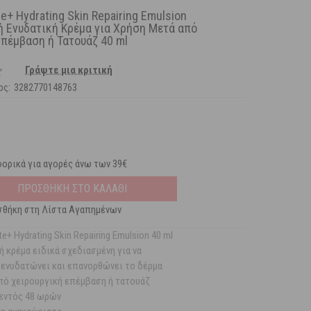
te+ Hydrating Skin Repairing Emulsion
 Ενυδατική Κρέμα για Χρήση Μετά από
Επέμβαση ή Τατουάζ 40 ml
Γράψτε μια κριτική
ος:
3282770148763
ορικά για αγορές άνω των 39€
ΠΡΟΣΘΗΚΗ ΣΤΟ ΚΑΛΑΘΙ
θήκη στη Λίστα Αγαπημένων
te+ Hydrating Skin Repairing Emulsion 40 ml
 κρέμα ειδικά σχεδιασμένη για να
 ενυδατώνει και επανορθώνει το δέρμα
πό χειρουργική επέμβαση ή τατουάζ
εντός 48 ωρών