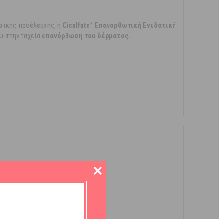
+
σικής προέλευσης, η
Cicalfate
Επανορθωτική Ενυδατική
ι στην ταχεία
επανόρθωση του δέρματος.