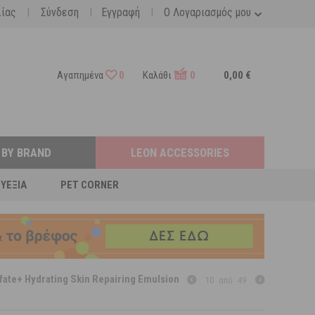
|
|
|
λίας
Σύνδεση
Εγγραφή
Ο Λογαριασμός μου
Αγαπημένα
0
Καλάθι
0
0,00 €
 BY BRAND
LEON ACCESSORIES
ΕΥΕΞΊΑ
PET CORNER
fate+ Hydrating Skin Repairing Emulsion
10
από
49