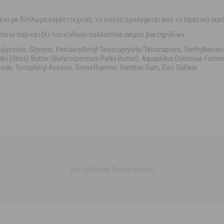
νο με δίπλωμα ευρεσιτεχνίας, το οποίο προέρχεται από το Ιαματικό νερό
οποίο περιορίζει τον κίνδυνο πολλαπλασιασμού βακτηριδίων.
lyceride, Glycerin, Pentaerythrityl Tetracaprylate/Tetracaprate, Triethylhexan
 (Shea) Butter (Butyrospermum Parkii Butter), Aquaphilus Dolomiae Ferment F
xide, Tocopheryl Acetate, Tromethamine, Xanthan Gum, Zinc Sulfate.
Δεν βρέθηκαν δημοσιεύσεις