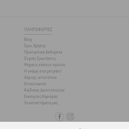
ΠΛΗΡΟΦΟΡΊΕΣ
Blog
Όροι Χρήσης
Προσωπικά Δεδομένα
Συχνές Ερωτήσεις
Ψάχνεις κάποιο προϊόν;
Η γνώμη σου μετράει!
Χάρτης ιστοτόπου
Επικοινωνία
Κώδικας Δεοντολογίας
Ευκαιρίες Καριέρας
Τα καταστήματα μας