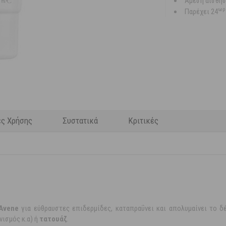
Άμεση αίσθη
ωρ
Παρέχει 24
ες Χρήσης
Συστατικά
Κριτικές
Avene
για εύθραυστες επιδερμίδες, καταπραΰνει και απολυμαίνει το 
νισμός κ.α) ή
τατουάζ
.