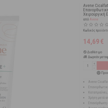
Avene Cicalfa
Επανορθωτική
Χειρουργική 
από
Avene
Κωδικός προϊόντ
14,69
€
Διαθέσιμο
Δωρεάν μεταφ
+
−
Προσ
Avene Cicalfa
Επανορθωτική
Καταπραΰνει,
Χρήση μετά α
Επανόρθωση 