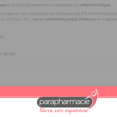
ρωμα
είναι ιδιαίτερα ανεκτή από το ερεθισμένο και
εύθραυστο δέρμα
.
ου σώματος των ενηλίκων και αποτελούμενη κατά 91% από συστατικά φυ
υ, τσούξιμο κ.λπ.), παρέχει
ενυδάτωση μακράς διάρκειας
και συμβάλλε
μα.
κό φραγμό.
τωση