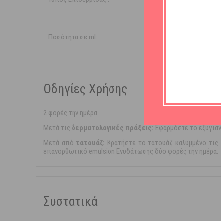
Ξηρή /
Δυσανε
Ποσότητα σε ml:
40ml
Οδηγίες Χρήσης
2 φορές την ημέρα.
Mετά τις
δερματολογικές πράξεις:
Εφαρμόστε το εξυγιαν
Mετά από
τατουάζ:
Κρατήστε το τατουάζ καλυμμένο τις
επανορθωτικό emulsion Ενυδάτωσης δύο φορές την ημέρα.
Συστατικά