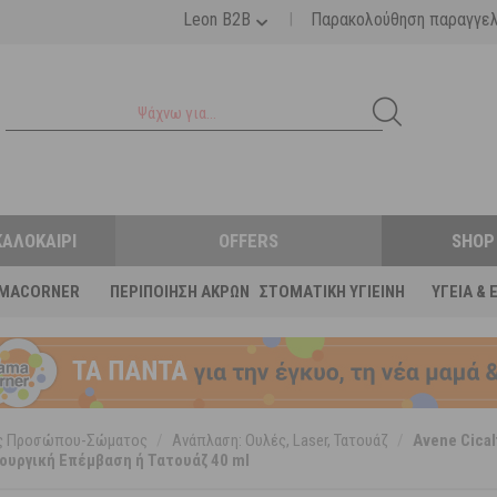
|
Leon B2B
Παρακολούθηση παραγγε
ΚΑΛΟΚΑΊΡΙ
OFFERS
SHOP
MACORNER
ΠΕΡΙΠΟΊΗΣΗ ΆΚΡΩΝ
ΣΤΟΜΑΤΙΚΉ ΥΓΙΕΙΝΉ
ΥΓΕΊΑ & 
ες Προσώπου-Σώματος
/
Ανάπλαση: Ουλές, Laser, Τατουάζ
/
Avene Cical
ουργική Επέμβαση ή Τατουάζ 40 ml