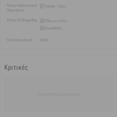
Τύπος Καλλυντικού
Serum - Ορός
Προσώπου:
Τύπος Επιδερμίδας
Όλοι οι τύποι
:
Ευαίσθητη
Ποσότητα σε ml:
30ml
Κριτικές
Δεν βρέθηκαν δημοσιεύσεις