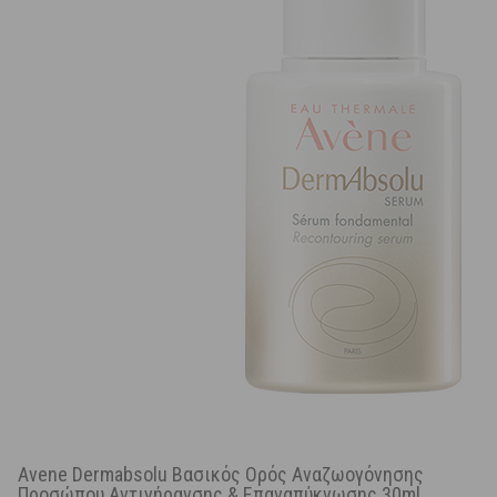
Avene Dermabsolu Βασικός Ορός Αναζωογόνησης
Προσώπου Αντιγήρανσης & Επαναπύκνωσης 30ml