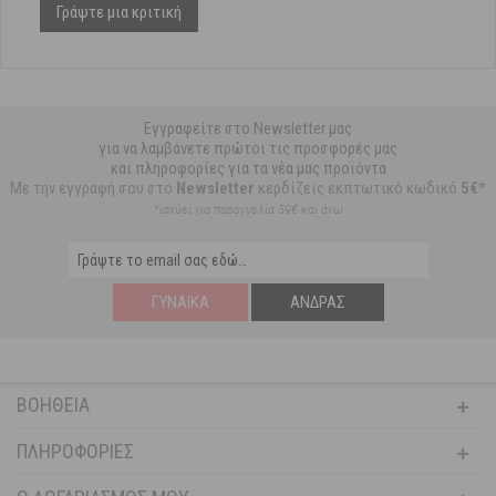
Γράψτε μια κριτική
Εγγραφείτε στο Newsletter μας
για να λαμβάνετε πρώτοι τις προσφορές μας
και πληροφορίες για τα νέα μας προϊόντα
Με την εγγραφή σου στο
Newsletter
κερδίζεις εκπτωτικό κωδικό
5€*
*ισχύει για παραγγελία 59€ και άνω
ΓΥΝΑΊΚΑ
ΆΝΔΡΑΣ
ΒΟΉΘΕΙΑ
ΠΛΗΡΟΦΟΡΊΕΣ