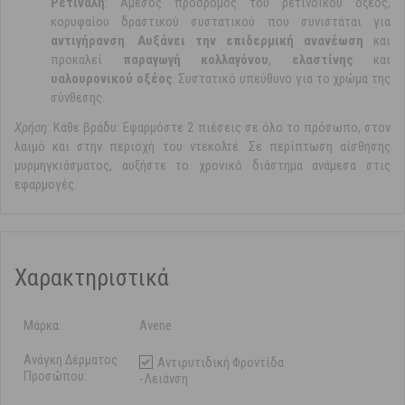
Ρετινάλη
: Άμεσος πρόδρομος του ρετινοϊκού οξέος,
κορυφαίου δραστικού συστατικού που συνιστάται για
αντιγήρανση
.
Αυξάνει την επιδερμική ανανέωση
και
προκαλεί
παραγωγή κολλαγόνου
,
ελαστίνης
και
υαλουρονικού οξέος
. Συστατικό υπεύθυνο για το χρώμα της
σύνθεσης.
Χρήση
: Κάθε βράδυ: Εφαρμόστε 2 πιέσεις σε όλο το πρόσωπο, στον
λαιμό και στην περιοχή του ντεκολτέ. Σε περίπτωση αίσθησης
μυρμηγκιάσματος, αυξήστε το χρονικό διάστημα ανάμεσα στις
εφαρμογές.
Χαρακτηριστικά
Μάρκα:
Avene
Ανάγκη Δέρματος
Αντιρυτιδική Φροντίδα
Προσώπου:
-Λειάνση