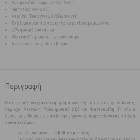
Αντιρυτιδική κρέμα νυκτός Avene
Με Υαλουρονικό οξύ
Λειαίνει, Συσφίγγει, Αναζωογονεί
Το δέρμα είναι πιο σφριγηλό, οι ρυτίδες μειώνονται
97% φυσικά συστατικά
Χάρτινη θήκη, κυρίως ανακυκλώσιμη
Ανακυκλώσιμο γυάλινο βαζάκι
Περιγραφή
Η
εντατική αντιρυτιδική κρέμα νυκτός
από την εταιρεία
Avene
,
περιέχει Ρετινάλη,
Υαλουρονικό
Οξύ
και
Νιασιναμίδη
. Τα οποία
δρούν απ'ευθείας στην αιτία της γήρανσης,
παρατείνοντας τη ζωή
των κυττάρων
.
Γεμίζει ακόμα και τις
βαθιές ρυτίδες
.
Επανορθώνει και
τονώνει την επιδερμίδα
μετά από μία μόνο