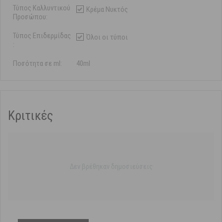
Τύπος Καλλυντικού
Κρέμα Νυκτός
Προσώπου:
Τύπος Επιδερμίδας
Όλοι οι τύποι
:
Ποσότητα σε ml:
40ml
Κριτικές
Δεν βρέθηκαν δημοσιεύσεις