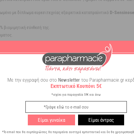
ρωμένο με δίπλωμα ευρεσιτεχνίας εξαιρετικά καταπραϋντικό
D-Sensinos
% βιομιμητική σύνθεσή της.
ρματος.
ντική σας φροντίδα, χωρίς να ενεργοποιήσετε την αντιδραστικότητα του δ
ι λαιμό. Βοηθήστε τη να εισχωρήσει στο δέρμα χρησιμοποιώντας τις άκρ
Με την εγγραφή σου στο
Newsletter
του Parapharmacie.gr κερδ
Εκπτωτικό Κουπόνι 5€
*ισχύει για παραγγελία 59€ και άνω
Είμαι γυναίκα
Είμαι άντρας
*Το email που θα συμπληρώσεις θα παραμείνει αυστηρά εμπιστευτικό και δε θα χρησιμοποιηθ