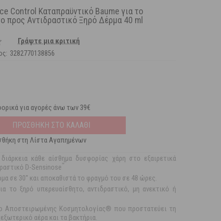
ce Control Καταπραϋντικό Baume για το
ο προς Αντιδραστικό Ξηρό Δέρμα 40 ml
Γράψτε μια κριτική
ος:
3282770138856
ορικά για αγορές άνω των 39€
ΠΡΟΣΘΗΚΗ ΣΤΟ ΚΑΛΑΘΙ
θήκη στη Λίστα Αγαπημένων
διάρκεια κάθε αίσθημα δυσφορίας χάρη στο εξαιρετικά
™
ραστικό D-Sensinose
μα σε 30'' και αποκαθιστά το φραγμό του σε 48 ώρες.
ια το ξηρό υπερευαίσθητο, αντιδραστικό, μη ανεκτικό ή
.
ο Αποστειρωμένης Κοσμητολογίας® που προστατεύει τη
εξωτερικό αέρα και τα βακτήρια.