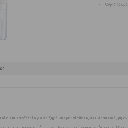
Χωρίς άρωμα,
κές
ol είναι κατάλληλο για το ξηρό υπερευαίσθητο, αντιδραστικό, μη αν
™
ιρετικά καταπραϋντικό δραστικό D-Sensinose
, ηρεμεί το δέρμα σε 30'' κ