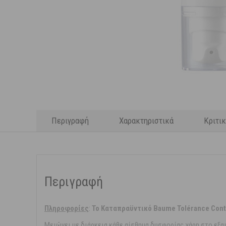
Περιγραφή
Χαρακτηριστικά
Κριτι
Περιγραφή
Πληροφoρίες
:
To Καταπραϋντικό Baume Tolérance Contr
Μειώνει με διάρκεια κάθε αίσθημα δυσφορίας χάρη στο εξα