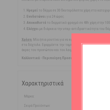
Ηρεμεί
το δέρμα σε 30 δευτερόλεπτα χάρη στο κατοχυ
Ενυδατώνει
για 24 ώρες.
Αποκαθιστά
το δερματικό φραγμό σε 48h χάρη στην 100
Ελέγχει
με διάρκεια την υπερ-αντιδραστικότητα του δέ
Xρήση
: Μία ήπια ρουτίνα για να εφαρμόσετε την καταπραϋ
στα δάχτυλα. Εφαρμόστε την ταμποναριστά σε πρόσωπο κα
άκρες του προσώπου και του λαιμού.
Καλλυντικά
-
Περιποίηση Προσώπου
-
Ιαματικό Νερό
Χαρακτηριστικά
Μάρκα:
Avene
Σειρά Προϊόντων:
Tolérance