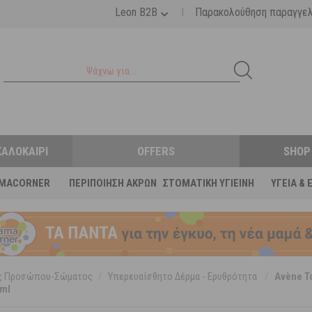
|
Leon B2B
Παρακολούθηση παραγγε
ΚΑΛΟΚΑΊΡΙ
OFFERS
SHOP
MACORNER
ΠΕΡΙΠΟΊΗΣΗ ΆΚΡΩΝ
ΣΤΟΜΑΤΙΚΉ ΥΓΙΕΙΝΉ
ΥΓΕΊΑ & 
ες Προσώπου-Σώματος
/
Υπερευαίσθητο Δέρμα - Ερυθρότητα
/
Avène T
 ml