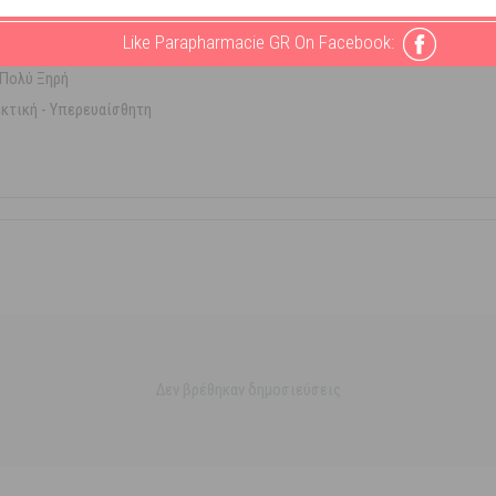
- Βάλσαμο
Like Parapharmacie GR On Facebook:
 Πολύ Ξηρή
κτική - Υπερευαίσθητη
Δεν βρέθηκαν δημοσιεύσεις