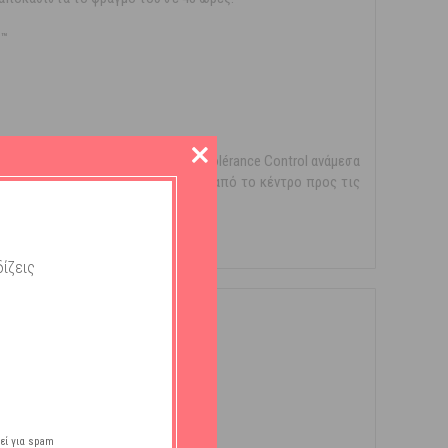
™
e
έρματός σας. Εφαρμόστε το Baume Tolérance Control ανάμεσα
ες των δαχτύλων και λειαίνοντας από το κέντρο προς τις
ίζεις
εί για spam