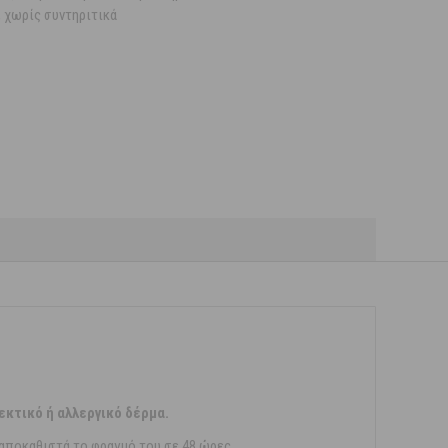
 χωρίς συντηριτικά
εκτικό ή αλλεργικό δέρμα.
αι αποκαθιστά το φραγμό του σε 48 ώρες.