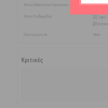
Τύπος Καλλυντικού Προσώπου:
Baume
Τύπος Επιδερμίδας :
Ξηρή /
Δυσανε
Ποσότητα σε ml:
40ml
Κριτικές