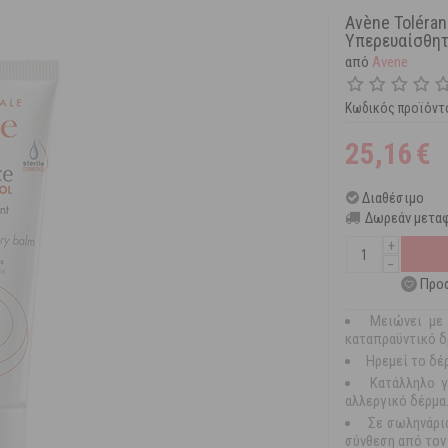
Avène Toléran
Υπερευαίσθητ
από
Avene
Κωδικός προϊόντ
25,16
€
Διαθέσιμο
Δωρεάν μεταφ
+
−
Προσ
Μειώνει με 
καταπραϋντικό δ
Ηρεμεί το δέρ
Κατάλληλο γ
αλλεργικό δέρμα
Σε σωληνάρι
σύνθεση από τον 