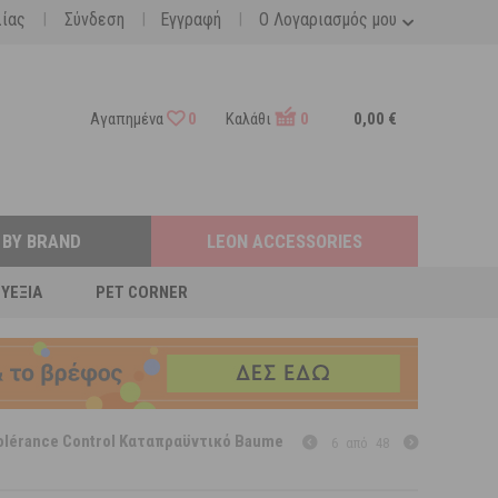
|
|
|
λίας
Σύνδεση
Εγγραφή
Ο Λογαριασμός μου
Αγαπημένα
0
Καλάθι
0
0,00 €
 BY BRAND
LEON ACCESSORIES
ΕΥΕΞΊΑ
PET CORNER
olérance Control Καταπραϋντικό Baume
6
από
48