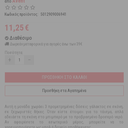
Avent
από
Κωδικός προϊόντος:
5012909006941
11,25
€
Διαθέσιμο
Δωρεάν μεταφορικά για αγορές άνω των 39€
Ποσότητα:
+
−
ΠΡΟΣΘΗΚΗ ΣΤΟ ΚΑΛΑΘΙ
Προσθήκη στα Αγαπημένα
Αυτή η μονάδα χωράει 3 προμετρημένες δόσεις γάλακτος σε σκόνη,
σε ξεχωριστές θήκες. Όταν είστε έτοιμοι για το τάισμα, απλά
αδειάστε τη σκόνη στο μπιμπερό με το προβρασμένο δροσερό νερό.
Αν αφαιρέσετε το εσωτερικό μέρος, μπορείτε να το
χρησιμοποιήσετε ως μπολ ή δοχείο αποθήκευσης.