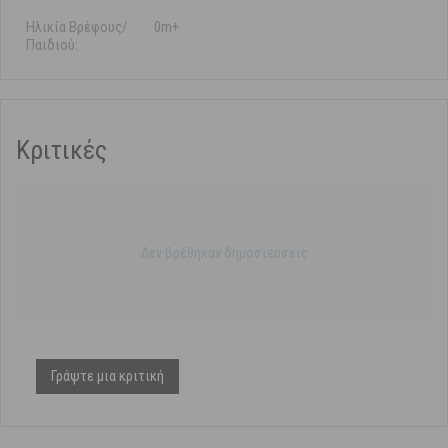
Ηλικία Βρέφους/
0m+
Παιδιού:
Κριτικές
Δεν βρέθηκαν δημοσιεύσεις
Γράψτε μια κριτική