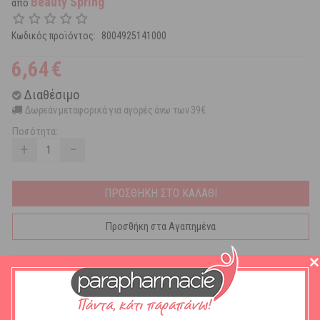
Beauty Spring
από
Κωδικός προϊόντος:
8004925141000
6,64
€
Διαθέσιμο
Δωρεάν μεταφορικά για αγορές άνω των 39€
Ποσότητα:
+
−
ΠΡΟΣΘΗΚΗ ΣΤΟ ΚΑΛΑΘΙ
Προσθήκη στα Αγαπημένα
Beauty Spring Σφουγγάρι Ελιάς.
Σφουγγάρι με κουκούτσια ελιάς για το μπάνιο
Ιδανικό για ενήλικες και παιδιά
Παράγεται με πρωτοποριακές τεχνολογίες, συνδυάζοντας την