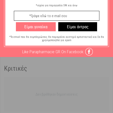
*ισχύει για παραγγελία 59€ και άνω
Είμαι γυναίκα
Είμαι άντρας
Χαρακτηριστικά
*Το email που θα συμπληρώσεις θα παραμείνει αυστηρά εμπιστευτικό και δε θα
χρησιμοποιηθεί για spam
Μάρκα:
Beauty Spring
Like Parapharmacie GR On Facebook:
Κριτικές
Δεν βρέθηκαν δημοσιεύσεις