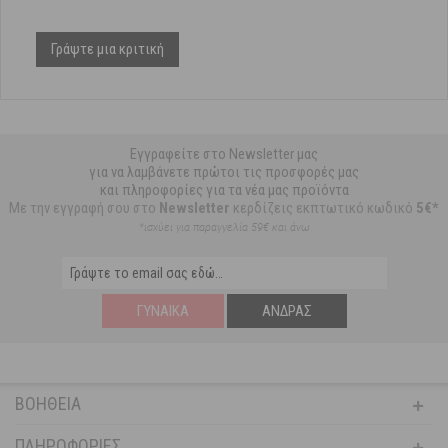
Γράψτε μια κριτική
Εγγραφείτε στο Newsletter μας
για να λαμβάνετε πρώτοι τις προσφορές μας
και πληροφορίες για τα νέα μας προϊόντα
Με την εγγραφή σου στο
Newsletter
κερδίζεις εκπτωτικό κωδικό
5€*
*ισχύει για παραγγελία 59€ και άνω
ΓΥΝΑΊΚΑ
ΆΝΔΡΑΣ
ΒΟΉΘΕΙΑ
ΠΛΗΡΟΦΟΡΊΕΣ