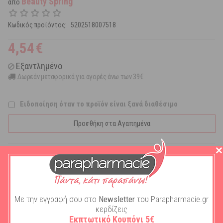
Beauty Spring
από
Κωδικός προϊόντος:
5202518007518
4,54
€
Εξαντλημένο
Δωρεάν μεταφορικά για αγορές άνω των 39€
Ειδοποίηση όταν το προϊόν είναι ξανά διαθέσιμο
Προσθήκη στα Αγαπημένα
Χρωματιστό λοξό τσιμπιδάκι 751.
Τα τσιμπιδάκια φρυδιών κατασκευάζονται από ανοξείδωτο
ατσάλι.
Το εργονομικό τους σχήμα προσφέρει ιδιαίτερη ακρίβεια και
άνεση στη χρήση.
Με την εγγραφή σου στο
Newsletter
του Parapharmacie.gr
Οι εξαιρετικά τροχιασμένες άκρες τους εφάπτονται άψογα
κερδίζεις
αφαιρόντας ακόμη και την πιό λεπτή τρίχα.
Εκπτωτικό Κουπόνι 5€