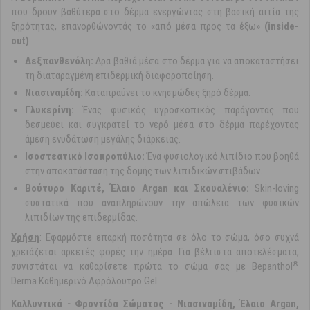
που δρουν βαθύτερα στο δέρμα ενεργώντας στη βασική αιτία της
ξηρότητας, επανορθώνοντάς το «από μέσα προς τα έξω»
(inside-
out)
:
Δεξπανθενόλη:
Δρα βαθιά μέσα στο δέρμα για να αποκαταστήσει
τη διαταραγμένη επιδερμική διαφοροποίηση.
Νιασιναμίδη:
Καταπραΰνει το κνησμώδες ξηρό δέρμα.
Γλυκερίνη:
Ένας φυσικός υγροσκοπικός παράγοντας που
δεσμεύει και συγκρατεί το νερό μέσα στο δέρμα παρέχοντας
άμεση ενυδάτωση μεγάλης διάρκειας.
Ισοστεατικό Ισοπροπύλιο:
Ένα φυσιολογικό λιπίδιο που βοηθά
στην αποκατάσταση της δομής των λιπιδικών στιβάδων.
Βούτυρο Καριτέ, Έλαιο Argan και Σκουαλένιο:
Skin-loving
συστατικά που αναπληρώνουν την απώλεια των φυσικών
λιπιδίων της επιδερμίδας.
Xρήση
: Εφαρμόστε επαρκή ποσότητα σε όλο το σώμα, όσο συχνά
χρειάζεται αρκετές φορές την ημέρα. Για βέλτιστα αποτελέσματα,
®
συνιστάται να καθαρίσετε πρώτα το σώμα σας με Bepanthol
Derma Καθημερινό Αφρόλουτρο Gel.
Καλλυντικά
-
Φροντίδα Σώματος
-
Νιασιναμίδη, Έλαιο Argan,