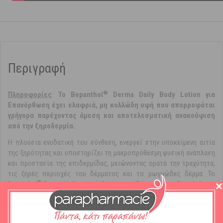
Περιγραφή
®
Πληροφορίες
:
Το Bepanthol
Derma Daily Body Lotion για
Επανόρθωση έχει ελαφριά, μη κολλώδη υφή που απορροφάται
γρήγορα παρέχοντας άμεση και αποτελεσματική ανακούφιση
από την ξηροδερμία.
Η πλούσια ενυδατική του σύνθεση, ενεργεί στην υποκείμενη αιτία
της ξηρότητας και υποστηρίζει τη μακροπρόθεσμη φυσική ανάπλαση
και προστασία της επιδερμίδας, μειώνοντας ορατά την τραχύτητα,
τις ξηρές περιοχές του δέρματος και το ρωγμώδες δέρμα. Το
®
Bepanthol
Derma Καθημερινό Γαλάκτωμα Σώματος για Επανόρθωση
έχει σχεδιαστεί για να παρέχει άμεση ενυδάτωση στο ξηρό δέρμα,
που διαρκεί έως και 48 ώρες, προστατεύοντας από την
επανεμφάνιση της ξηρότητας. Είναι
κατάλληλο
για καθημερινή χρήση