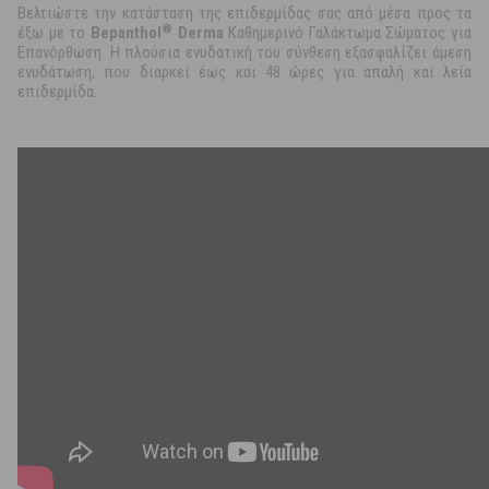
Βελτιώστε την κατάσταση της επιδερμίδας σας από μέσα προς τα
®
έξω με το
Bepanthol
Derma
Καθημερινό Γαλάκτωμα Σώματος για
Επανόρθωση. Η πλούσια ενυδατική του σύνθεση εξασφαλίζει άμεση
ενυδάτωση, που διαρκεί έως και 48 ώρες για απαλή και λεία
επιδερμίδα.