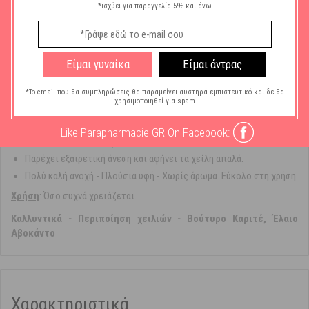
όπως:
*ισχύει για παραγγελία 59€ και άνω
Βούτυρο καριτέ γνωστό για τις θρεπτικές, ενυδατικές και
προστατευτικές του ιδιότητες.
Έλαιο αβοκάντο για αναδόμηση και επανόρθωση. Διαρκής θρέψη
Είμαι γυναίκα
Είμαι άντρας
των χειλιών.
Εντατική φροντίδα θρέψης και αναδόμησης για τα χείλη.
*Το email που θα συμπληρώσεις θα παραμείνει αυστηρά εμπιστευτικό και δε θα
χρησιμοποιηθεί για spam
Ενυδάτωση που διαρκεί.
Προστατεύει τα χείλη.
Like Parapharmacie GR On Facebook:
Καταπραΰνει και θρέφει.
Παρέχει εξαιρετική άνεση και αφήνει τα χείλη απαλά.
Πολύ καλή ανοχή - Πλούσια υφή - Χωρίς άρωμα. Εύκολο στη χρήση.
Xρήση
: Όσο συχνά χρειάζεται.
Καλλυντικά
-
Περιποίηση χειλιών
-
Βούτυρο Καριτέ, Έλαιο
Αβοκάντο
Χαρακτηριστικά