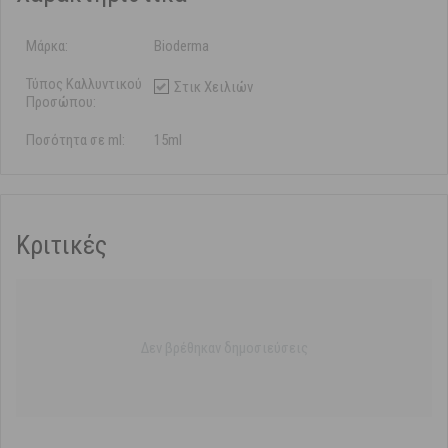
Μάρκα:
Bioderma
Τύπος Καλλυντικού
Στικ Χειλιών
Προσώπου:
Ποσότητα σε ml:
15ml
Κριτικές
Δεν βρέθηκαν δημοσιεύσεις