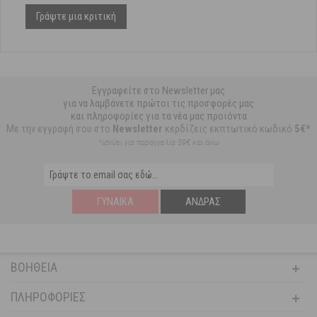
Γράψτε μια κριτική
Εγγραφείτε στο Newsletter μας
για να λαμβάνετε πρώτοι τις προσφορές μας
και πληροφορίες για τα νέα μας προϊόντα
Με την εγγραφή σου στο
Newsletter
κερδίζεις εκπτωτικό κωδικό
5€*
*ισχύει για παραγγελία 59€ και άνω
ΓΥΝΑΊΚΑ
ΆΝΔΡΑΣ
ΒΟΉΘΕΙΑ
ΠΛΗΡΟΦΟΡΊΕΣ