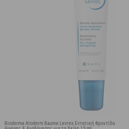
Bioderma Atoderm Baume Levres Εντατική Φροντίδα
Θρέψης & Αναδόμησης για τα Χείλη 15 ml