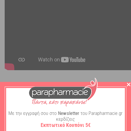
Περιγραφή
Με την εγγραφή σου στο
Newsletter
του Parapharmacie.gr
κερδίζεις
Εκπτωτικό Κουπόνι 5€
Πληροφoρίες
:
Εμπλουτισμένο με θρεπτικά ενεργά συστατικά