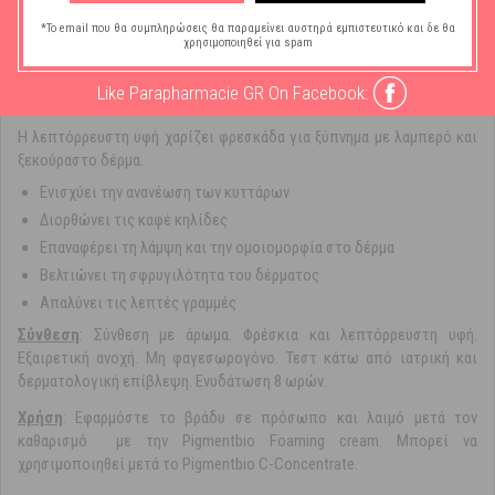
το νερό και δρα όλη τη νύχτα.Ενδείξεις:
*Το email που θα συμπληρώσεις θα παραμείνει αυστηρά εμπιστευτικό και δε θα
χρησιμοποιηθεί για spam
Καφέ κηλίδες
Απώλεια λάμψης
Like Parapharmacie GR On Facebook:
Ενήλικες, ευαίσθητο δέρμα
Η λεπτόρρευστη υφή χαρίζει φρεσκάδα για ξύπνημα με λαμπερό και
ξεκούραστο δέρμα.
Ενισχύει την ανανέωση των κυττάρων
Διορθώνει τις καφέ κηλίδες
Επαναφέρει τη λάμψη και την ομοιομορφία στο δέρμα
Βελτιώνει τη σφρυγιλότητα του δέρματος
Απαλύνει τις λεπτές γραμμές
Σύνθεση
: Σύνθεση με άρωμα. Φρέσκια και λεπτόρρευστη υφή.
Εξαιρετική ανοχή. Μη φαγεσωρογόνο. Τεστ κάτω από ιατρική και
δερματολογική επίβλεψη. Ενυδάτωση 8 ωρών.
Χρήση
: Εφαρμόστε το βράδυ σε πρόσωπο και λαιμό μετά τον
καθαρισμό με την Pigmentbio Foaming cream. Μπορεί να
χρησιμοποιηθεί μετά το Pigmentbio C-Concentrate.