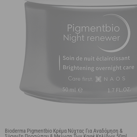
Bioderma Pigmentbio Κρέμα Νύχτας Για Αναδόμηση &
Σύσφιξη Προσώπου & Μείωση Των Καφέ Κηλίδων 50ml