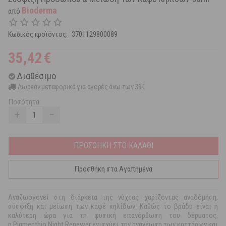
Bioderma
από
Κωδικός προϊόντος:
3701129800089
35,42
€
Διαθέσιμο
Δωρεάν μεταφορικά για αγορές άνω των 39€
Ποσότητα:
+
−
ΠΡΟΣΘΗΚΗ ΣΤΟ ΚΑΛΑΘΙ
Προσθήκη στα Αγαπημένα
Αναζωογονεί στη διάρκεια της νύχτας χαρίζοντας αναδόμηση,
σύσφιξη και μείωση των καφέ κηλίδων. Καθώς το βράδυ είναι η
καλύτερη ώρα για τη φυσική επανόρθωση του δέρματος,
η Pigmentbio Night Renewer ενισχύει την ανανέωση των κυττάρων και