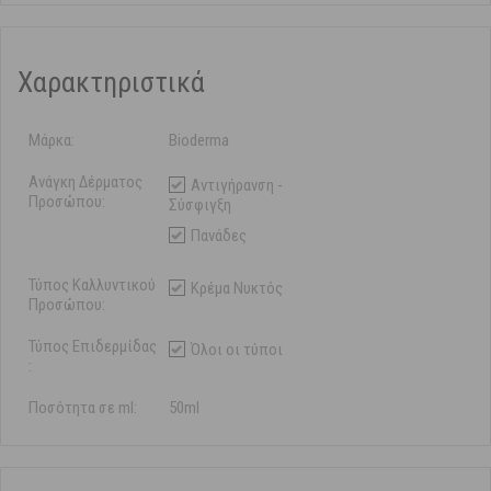
Χαρακτηριστικά
Μάρκα:
Bioderma
Ανάγκη Δέρματος
Αντιγήρανση -
Προσώπου:
Σύσφιγξη
Πανάδες
Τύπος Καλλυντικού
Κρέμα Νυκτός
Προσώπου:
Τύπος Επιδερμίδας
Όλοι οι τύποι
:
Ποσότητα σε ml:
50ml