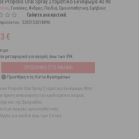
ix Propolis Oral Spray Στοματικό Εκνέφωμα 40 ml
movix
, Γυναίκες, Άνδρες, Παιδιά, Ομοιοπαθητική, Εφήβους
Γράψτε μια κριτική
 προϊόντος:
5205152018896
53
€
σιμο
άν μεταφορικά για αγορές άνω των 39€
ΠΡΟΣΘΗΚΗ ΣΤΟ ΚΑΛΑΘΙ
Προσθήκη στη Λίστα Αγαπημένων
ovix Propolis Oral Spray Στοματικό Εκνέφωμα 40ml
την άμεση ανακούφιση του ερεθισμένου λαιμού,
βήχα και της βραχνάδας
ατό με αγωγές ομοιοπαθητικής
λληλο για παιδιά άνω των 3 ετών