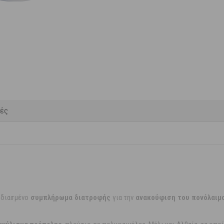
κές
χεδιασμένο
συμπλήρωμα διατροφής
για την
ανακούφιση του πονόλαιμ