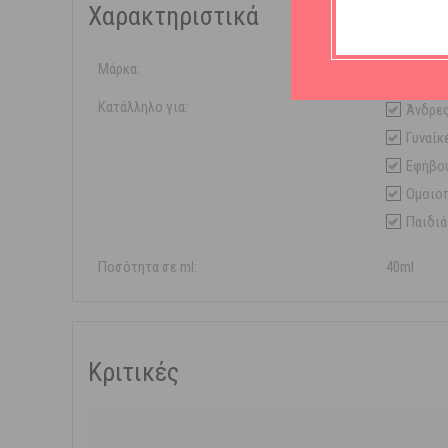
Χαρακτηριστικά
Μάρκα:
Calmovix
Κατάλληλο για:
Άνδρε
Γυναίκ
Εφήβο
Ομοιο
Παιδιά
Ποσότητα σε ml:
40ml
Κριτικές