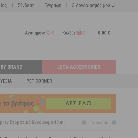
|
|
|
λίας
Σύνδεση
Εγγραφή
Ο Λογαριασμός μου
Αγαπημένα
0
Καλάθι
0
0,00 €
 BY BRAND
LEON ACCESSORIES
ΕΥΕΞΊΑ
PET CORNER
 Spray Στοματικό Εκνέφωμα 40 ml
10
από
40