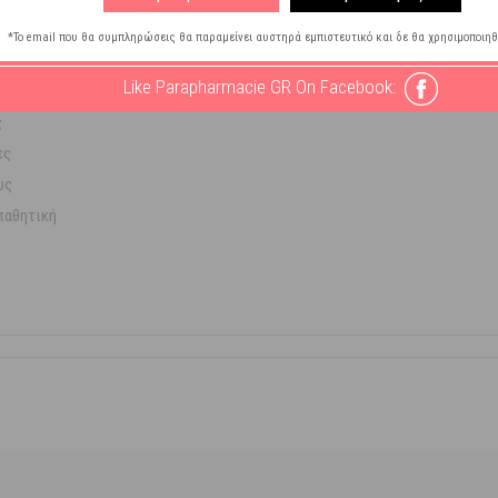
*Το email που θα συμπληρώσεις θα παραμείνει αυστηρά εμπιστευτικό και δε θα χρησιμοποιηθ
Like Parapharmacie GR On Facebook:
ς
ες
υς
παθητική