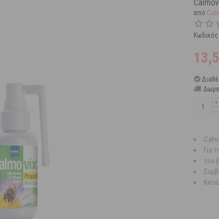
Calmov
από
Cal
Κωδικός
13,
Διαθέ
Δωρε
+
−
Calm
Για 
του 
Συμβ
Κατά