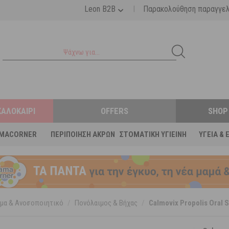
|
Leon B2B
Παρακολούθηση παραγγε
ΚΑΛΟΚΑΊΡΙ
OFFERS
SHOP
MACORNER
ΠΕΡΙΠΟΊΗΣΗ ΆΚΡΩΝ
ΣΤΟΜΑΤΙΚΉ ΥΓΙΕΙΝΉ
ΥΓΕΊΑ & 
μα & Ανοσοποιητικό
/
Πονόλαιμος & Βήχας
/
Calmovix Propolis Oral