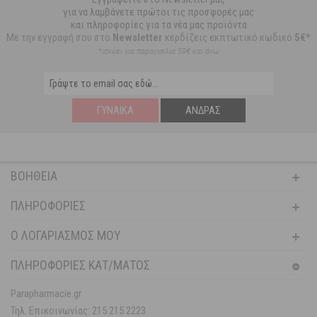
για να λαμβάνετε πρώτοι τις προσφορές μας
και πληροφορίες για τα νέα μας προϊόντα
Με την εγγραφή σου στο
Newsletter
κερδίζεις εκπτωτικό κωδικό
5€*
*ισχύει για παραγγελία 59€ και άνω
ΓΥΝΑΊΚΑ
ΆΝΔΡΑΣ
ΒΟΉΘΕΙΑ
ΠΛΗΡΟΦΟΡΊΕΣ
Ο ΛΟΓΑΡΙΑΣΜΌΣ ΜΟΥ
ΠΛΗΡΟΦΟΡΙΕΣ ΚΑΤ/ΜΑΤΟΣ
Parapharmacie.gr
Τηλ. Επικοινωνίας: 215 215 2223