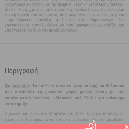
ταλαιπωρεί το στήθος με την άκαμπτη κλασική μεταλλική μπανέλα -
ιδανική λύση για το ευαίσθητο στήθος. Συνδυάζοντας την άνεση και
την εφαρμογή του υφάσματος από μικροϊνες με μία εύκαμπτη και
ευπροσάρμοστη μπανέλα, η Cariwell έχει δημιουργήσει ένα
επαναστατικό σουτιέν θηλασμού που πραγματικά αγκαλιάζει και
υποστηρίζει το δικό σας μοναδικό σχήμα!
Περιγραφή
Πληροφορίες
:
Tο απόλυτο σουτιέν εγκυμοσύνης και θηλασμού
που συνδυάζει τη μοναδική χωρίς ραφές άνεση με την
™
αποκλειστική πατέντα «Μπανέλα από Τζελ
» για καλύτερη
υποστήριξη.
™
Η μαλακή και εύκαμπτη Μπανέλα από Τζελ
παρέχει υποστήριξη,
χωρίς να ταλαιπωρεί το στήθος με την άκαμπτη κλασική μεταλλική
μπανέλα - ιδανική λύση για το ευαίσθητο στήθος. Συνδυάζοντας την