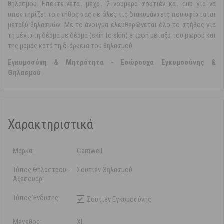
θηλασμού. Επεκτείνεται μέχρι 2 νούμερα σουτιέν και cup για να
υποστηρίζει το στήθος σας σε όλες τις διακυμάνσεις που υφίσταται
μεταξύ θηλασμών. Με το άνοιγμα ελευθερώνεται όλο το στήθος για
τη μέγιστη δέρμα με δέρμα (skin to skin) επαφή μεταξύ του μωρού και
της μαμάς κατά τη διάρκεια του θηλασμού.
Εγκυμοσύνη & Μητρότητα
-
Εσώρουχα Εγκυμοσύνης &
Θηλασμού
Χαρακτηριστικά
Μάρκα:
Carriwell
Τύπος Θήλαστρου -
Σουτιέν Θηλασμού
Αξεσουάρ:
Τύπος Ένδυσης:
Σουτιέν Εγκυμοσύνης
Μέγεθος:
XL