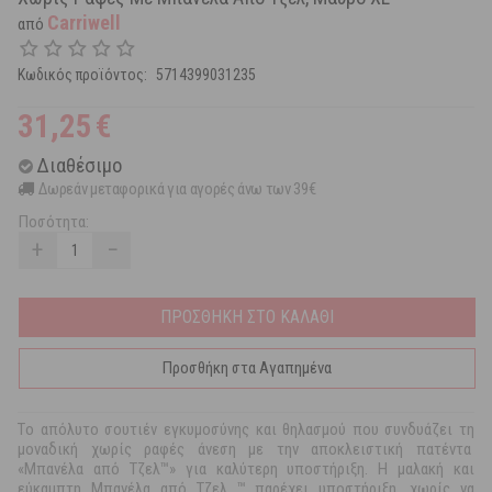
Carriwell
από
Κωδικός προϊόντος:
5714399031235
31,25
€
Διαθέσιμο
Δωρεάν μεταφορικά για αγορές άνω των 39€
Ποσότητα:
+
−
ΠΡΟΣΘΗΚΗ ΣΤΟ ΚΑΛΑΘΙ
Προσθήκη στα Αγαπημένα
Tο απόλυτο σουτιέν εγκυμοσύνης και θηλασμού που συνδυάζει τη
μοναδική χωρίς ραφές άνεση με την αποκλειστική πατέντα
«Μπανέλα από Τζελ™» για καλύτερη υποστήριξη. Η μαλακή και
εύκαμπτη Μπανέλα από Τζελ ™ παρέχει υποστήριξη, χωρίς να