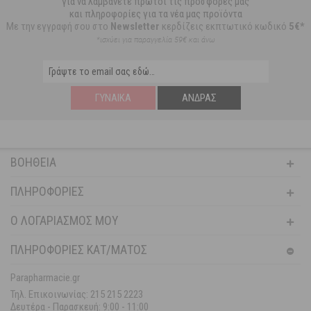
για να λαμβάνετε πρώτοι τις προσφορές μας
και πληροφορίες για τα νέα μας προϊόντα
Με την εγγραφή σου στο
Newsletter
κερδίζεις εκπτωτικό κωδικό
5€*
*ισχύει για παραγγελία 59€ και άνω
ΓΥΝΑΊΚΑ
ΆΝΔΡΑΣ
ΒΟΉΘΕΙΑ
ΠΛΗΡΟΦΟΡΊΕΣ
Ο ΛΟΓΑΡΙΑΣΜΌΣ ΜΟΥ
ΠΛΗΡΟΦΟΡΙΕΣ ΚΑΤ/ΜΑΤΟΣ
Parapharmacie.gr
Τηλ. Επικοινωνίας: 215 215 2223
Δευτέρα - Παρασκευή:
9:00 - 11:00