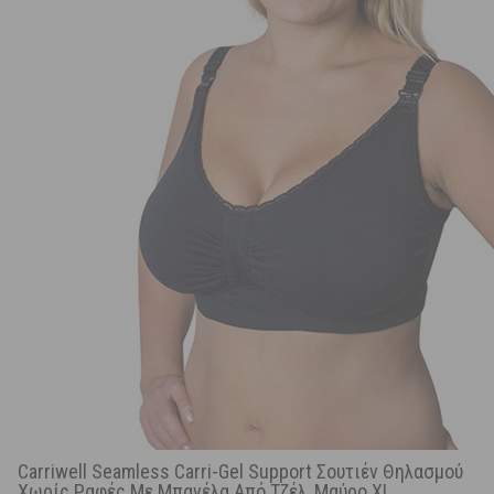
Carriwell Seamless Carri-Gel Support Σουτιέν Θηλασμού
Χωρίς Ραφές Με Μπανέλα Από Τζέλ, Μαύρο XL