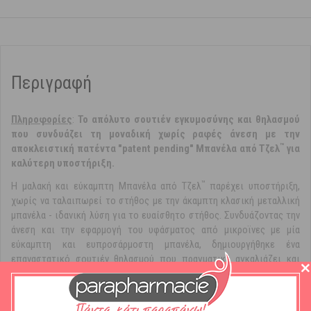
Περιγραφή
Πληροφορίες
:
Το απόλυτο σουτιέν εγκυμοσύνης και θηλασμού
που συνδυάζει τη μοναδική χωρίς ραφές άνεση με την
™
αποκλειστική πατέντα "patent pending" Μπανέλα από Τζελ
για
καλύτερη υποστήριξη.
™
Η μαλακή και εύκαμπτη Μπανέλα από Τζελ
παρέχει υποστήριξη,
χωρίς να ταλαιπωρεί το στήθος με την άκαμπτη κλασική μεταλλική
μπανέλα - ιδανική λύση για το ευαίσθητο στήθος. Συνδυάζοντας την
άνεση και την εφαρμογή του υφάσματος από μικροϊνες με μία
εύκαμπτη και ευπροσάρμοστη μπανέλα, δημιουργήθηκε ένα
επαναστατικό σουτιέν θηλασμού που πραγματικά αγκαλιάζει και
υποστηρίζει το ΔΙΚΟ σας μοναδικό σχήμα! Χωρίς ραφές άνεση και +
απαλή Μπανέλα από Τζελ™ ανασηκώνει και υποστηρίζει:
Απαλό ύφασμα από μικροϊνες που αναπνέει.