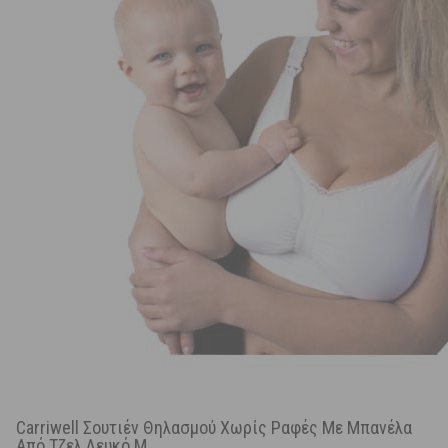
Carriwell Σουτιέν Θηλασμού Χωρίς Ραφές Με Μπανέλα
Από Τζελ Λευκό M