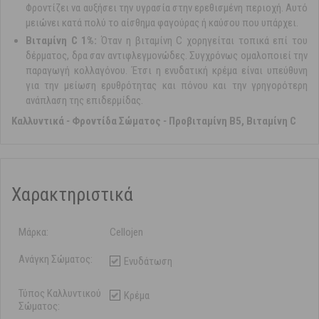
Φροντίζει να αυξήσει την υγρασία στην ερεθισμένη περιοχή. Αυτό
μειώνει κατά πολύ το αίσθημα φαγούρας ή καύσου που υπάρχει.
Βιταμίνη C 1%:
Όταν η βιταμίνη C χορηγείται τοπικά επί του
δέρματος, δρα σαν αντιφλεγμονώδες. Συγχρόνως ομαλοποιεί την
παραγωγή κολλαγόνου. Έτσι η ενυδατική κρέμα είναι υπεύθυνη
για την μείωση ερυθρότητας και πόνου και την γρηγορότερη
ανάπλαση της επιδερμίδας.
Καλλυντικά
-
Φροντίδα Σώματος
-
Προβιταμίνη Β5, Βιταμίνη C
Χαρακτηριστικά
Μάρκα:
Cellojen
Ανάγκη Σώματος:
Ενυδάτωση
Τύπος Καλλυντικού
Κρέμα
Σώματος: