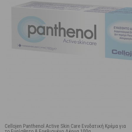
Cellojen Panthenol Active Skin Care Ενυδατική Κρέμα για
το Ευαίσθητο & Ερεθισμένο Δέρμα 100g