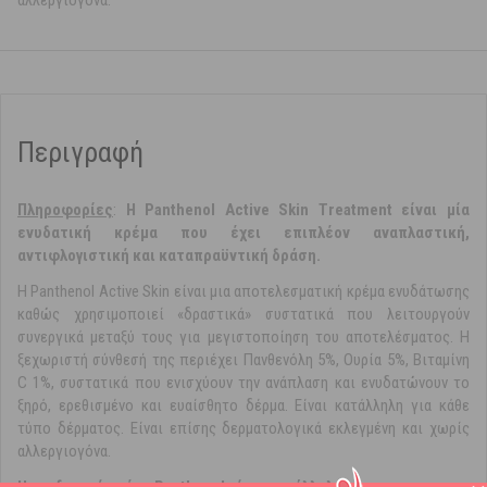
αλλεργιογόνα.
Περιγραφή
Πληροφορίες
:
Η Panthenol Active Skin Treatment είναι μία
ενυδατική κρέμα που έχει επιπλέον αναπλαστική,
αντιφλογιστική και καταπραϋντική δράση.
Η Panthenol Active Skin είναι μια αποτελεσματική κρέμα ενυδάτωσης
καθώς χρησιμοποιεί «δραστικά» συστατικά που λειτουργούν
συνεργικά μεταξύ τους για μεγιστοποίηση του αποτελέσματος. Η
ξεχωριστή σύνθεσή της περιέχει Πανθενόλη 5%, Ουρία 5%, Βιταμίνη
C 1%, συστατικά που ενισχύουν την ανάπλαση και ενυδατώνουν το
ξηρό, ερεθισμένο και ευαίσθητο δέρμα. Είναι κατάλληλη για κάθε
τύπο δέρματος. Είναι επίσης δερματολογικά εκλεγμένη και χωρίς
αλλεργιογόνα.