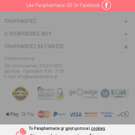
Like Parapharmacie GR On Facebook:
ΒΟΉΘΕΙΑ
ΠΛΗΡΟΦΟΡΊΕΣ
Ο ΛΟΓΑΡΙΑΣΜΌΣ ΜΟΥ
ΠΛΗΡΟΦΟΡΙΕΣ ΚΑΤ/ΜΑΤΟΣ
Parapharmacie.gr
Τηλ. Επικοινωνίας: 215 215 2223
Δευτέρα - Παρασκευή:
9:00 - 11:00
E-mail: info@parapharmacie.gr
Το Parapharmacie.gr χρησιμοποιεί
cookies
.
Ακολουθήστε μας στα Social Media