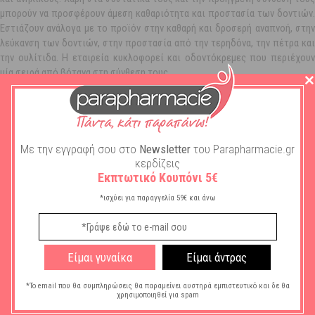
μπορούν να προσφέρουν άμεση καθαριότητα και προστασία των δοντιών.
Εστιάζουν ανάλογα με το προϊόν στην καθαρή και δροσερή αναπνοή, στην
λεύκανση των δοντιών, στην προστασία από την τερηδόνα, την πέτρα και
την ουλίτιδα. Η εταιρεία κυκλοφορεί και οδοντόκρεμες που περιέχουν
μία σειρά από βότανα στη σύνθεση τους.
Το ίδιο μεγάλη είναι η γκάμα και στις οδοντόβουρτσες, όπου συναντάμε
σειρές που απευθύνονται σε παιδιά και σε ενήλικες. Ωστόσο, η εταιρεία
δεν σταμάτησε στην παραγωγή και διάθεση απλών οδοντοβουρτσών, αλλά
ακολουθώντας την τάση της εποχής λάνσαρε στην αγορά και ηλεκτρικές
Με την εγγραφή σου στο
Newsletter
του Parapharmacie.gr
για μικρούς και μεγάλους. Τα προϊόντα στοματικής υγιεινής
κερδίζεις
ολοκληρώνονται με τη σειρά των διαλυμάτων.
Εκπτωτικό Κουπόνι 5€
*ισχύει για παραγγελία 59€ και άνω
Είμαι γυναίκα
Είμαι άντρας
Δεν υπάρχουν προϊόντα Κάτω από αυτήν την Κατηγορία.
*Το email που θα συμπληρώσεις θα παραμείνει αυστηρά εμπιστευτικό και δε θα
χρησιμοποιηθεί για spam