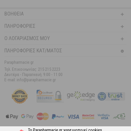
ΒΟΉΘΕΙΑ
ΠΛΗΡΟΦΟΡΊΕΣ
Ο ΛΟΓΑΡΙΑΣΜΌΣ ΜΟΥ
ΠΛΗΡΟΦΟΡΙΕΣ ΚΑΤ/ΜΑΤΟΣ
Parapharmacie.gr
Τηλ. Επικοινωνίας: 215 215 2223
Δευτέρα - Παρασκευή:
9:00 - 11:00
E-mail: info@parapharmacie.gr
Το Parapharmacie.gr χρησιμοποιεί
cookies
.