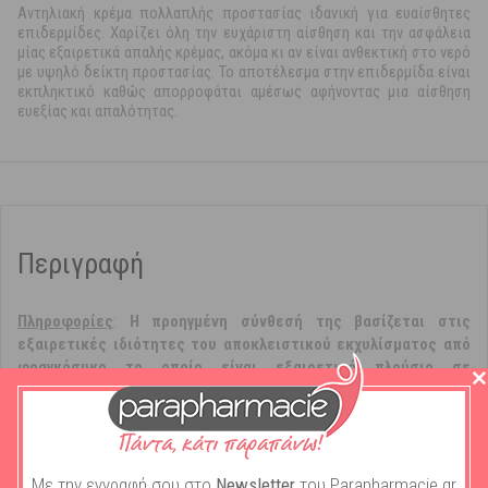
Αντηλιακή κρέμα πολλαπλής προστασίας ιδανική για ευαίσθητες
επιδερμίδες. Χαρίζει όλη την ευχάριστη αίσθηση και την ασφάλεια
μίας εξαιρετικά απαλής κρέμας, ακόμα κι αν είναι ανθεκτική στο νερό
με υψηλό δείκτη προστασίας. Το αποτέλεσμα στην επιδερμίδα είναι
εκπληκτικό καθώς απορροφάται αμέσως αφήνοντας μια αίσθηση
ευεξίας και απαλότητας.
Περιγραφή
Πληροφoρίες
:
Η προηγμένη σύνθεσή της βασίζεται στις
εξαιρετικές ιδιότητες του αποκλειστικού εκχυλίσματος από
φραγκόσυκο το οποίο είναι εξαιρετικά πλούσιο σε
φλαβονοειδή, πολυσακχαρίτες και βιταμίνες με εξαιρετικές
ενυδατικές, καταπραϋντικές και αντιοξειδωτικές ιδιότητες.
Παρέχει πολλαπλή προστασία στα δερματικά κύτταρα χάρη σε ένα
συνδυασμό τριών ενεργών συστατικών:
Με την εγγραφή σου στο
Newsletter
του Parapharmacie.gr