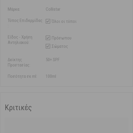
Μάρκα:
Collistar
Τύπος Επιδερμίδας
Όλοι οι τύποι
:
Είδος - Χρήση
Πρόσωπου
Αντηλιακού:
Σώματος
Δείκτης
50+ SPF
Προστασίας:
Ποσότητα σε ml:
100ml
Κριτικές