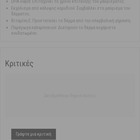
DHA Rapid: Επιταχύνει το χρόνο επίτευξης του μαυρίσματος.
Εκχύλισμα από κέλυφος καρυδιού: Συμβάλλει στο μαύρισμα του
δέρματος.
Βιταμίνη Ε: Προστατεύει το δέρμα από την υπερβολική γήρανση.
Παράγωγα καλαμποκιού: Διατηρούν το δέρμα ευχάριστα
ενυδατωμένο.
Κριτικές
Δεν βρέθηκαν δημοσιεύσεις
Γράψτε μια κριτική