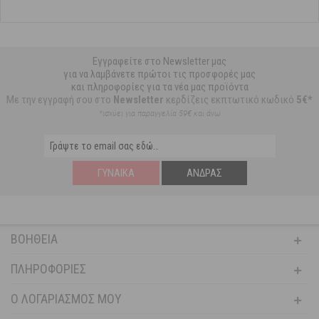
Εγγραφείτε στο Newsletter μας
για να λαμβάνετε πρώτοι τις προσφορές μας
και πληροφορίες για τα νέα μας προϊόντα
Με την εγγραφή σου στο
Newsletter
κερδίζεις εκπτωτικό κωδικό
5€*
*ισχύει για παραγγελία 59€ και άνω
ΓΥΝΑΊΚΑ
ΆΝΔΡΑΣ
ΒΟΉΘΕΙΑ
ΠΛΗΡΟΦΟΡΊΕΣ
Ο ΛΟΓΑΡΙΑΣΜΌΣ ΜΟΥ