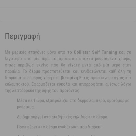
Περιγραφή
Με μερικές σταγόνες μόνο από το
Collistar Self Tanning
και σε
λιγότερο από μία ώρα το πρόσωπο αποκτά μαυρισμένο χρώμα,
όπως ακριβώς εκείνο που θα είχατε μετά από μία μέρα στην
παραλία. Το δέρμα προστατεύεται και ενυδατώνεται καθ’ όλη τη
διάρκεια της ημέρας χάρη στη
βιταμίνη Ε
, τις πρωτεΐνες σόγιας και
καλαμποκιού. Εφαρμόζεται εύκολα και απορροφάται αμέσως λόγω
της λεπτόρρευστης υφής του προϊόντος.
Μέσα σε 1 ώρα, εξασφαλίζει στο δέρμα λαμπερό, ομοιόμορφο
μαύρισμα.
Δε δημιουργεί αντιαισθητικές κηλίδες στο δέρμα.
Προσφέρει στο δέρμα ενυδάτωση που διαρκεί.