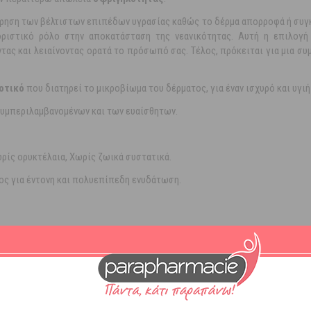
ήρηση των βέλτιστων επιπέδων υγρασίας καθώς το δέρμα απορροφά ή συγ
οριστικό ρόλο στην αποκατάσταση της νεανικότητας. Αυτή η επιλογ
τας και λειαίνοντας ορατά το πρόσωπό σας. Τέλος, πρόκειται για μια σ
οτικό
που διατηρεί το μικροβίωμα του δέρματος, για έναν ισχυρό και υγι
συμπεριλαμβανομένων και των ευαίσθητων.
ρίς ορυκτέλαια, Χωρίς ζωικά συστατικά.
ος για έντονη και πολυεπίπεδη ενυδάτωση.
 δέρματος, θρέφοντάς το.
ο κατεστραμμένο στρώμα.
και αποκαθιστώντας το από μέσα.