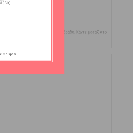
ίζεις
οποιούνται.
ου και του λαιμού σας, πρωί και βράδυ. Κάντε μασάζ στο
εί για spam