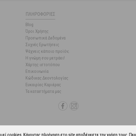
ΠΛΗΡΟΦΟΡΊΕΣ
Blog
Όροι Χρήσης
Προσωπικά Δεδομένα
Συχνές Ερωτήσεις
Ψάχνεις κάποιο προϊόν;
Η γνώμη σου μετράει!
Χάρτης ιστοτόπου
Επικοινωνία
Κώδικας Δεοντολογίας
Ευκαιρίες Καριέρας
Τα καταστήματα μας
οιεί
cookies
. Κάνοντας πλοήγηση στο site αποδέχεστε την χρήση τους.
Περ
6 Parapharmacie.gr.
ALL-IN-ONE eCommerce Business Development by Plush