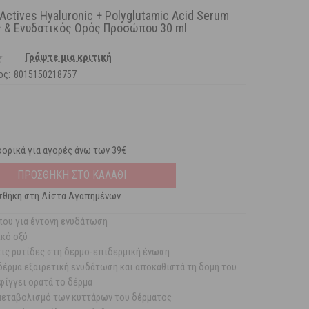
e Actives Hyaluronic + Polyglutamic Acid Serum
ς & Ενυδατικός Ορός Προσώπου 30 ml
Γράψτε μια κριτική
ος:
8015150218757
ορικά για αγορές άνω των 39€
ΠΡΟΣΘΗΚΗ ΣΤΟ ΚΑΛΑΘΙ
θήκη στη Λίστα Αγαπημένων
ου για έντονη ενυδάτωση
κό οξύ
ις ρυτίδες στη δερμο-επιδερμική ένωση
δέρμα εξαιρετική ενυδάτωση και αποκαθιστά τη δομή του
φίγγει ορατά το δέρμα
μεταβολισμό των κυττάρων του δέρματος