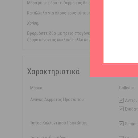
Μέρα με τη μέρα το δέρμα σας θα είναι βαθιά ενυδατωμένο 
Κατάλληλο για όλους τους τύπους δέρματος, ακόμα και για 
Χρήση:
Εφαρμόστε δύο με τρεις σταγόνες
Collistar Pure Active
δέρμα κάνοντας κυκλικές αλλά και ανοδικές κινήσεις. Περι
Χαρακτηριστικά
Μάρκα:
Collistar
Ανάγκη Δέρματος Προσώπου:
Αντιρυ
Ενυδά
Τύπος Καλλυντικού Προσώπου:
Serum 
Τύπος Επιδερμίδας :