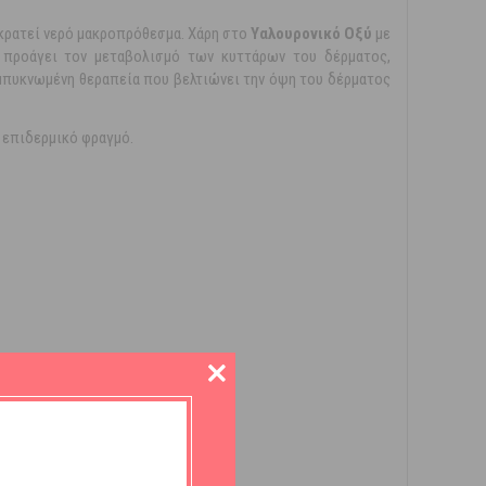
κρατεί νερό μακροπρόθεσμα. Χάρη στο
Υαλουρονικό Οξύ
με
ή προάγει τον μεταβολισμό των κυττάρων του δέρματος,
υμπυκνωμένη θεραπεία που βελτιώνει την όψη του δέρματος
ή επιδερμικό φραγμό.