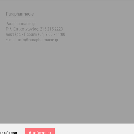
Parapharmacie
Parapharmacie.gr
Τηλ. Επικοινωνίας: 215 215 2223
Δευτέρα - Παρασκευή:
9:00 - 11:00
E-mail: info@parapharmacie.gr
ισσότερα
Αποδέχομαι
ost.gr