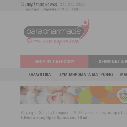
Εξυπηρέτηση κοινού
215 215 2223
Δευτέρα – Παρασκευή, 9:00 – 11:00
SHOP BY CATEGORY
ΧΕΙΜΏΝΑΣ & 
ΚΑΛΛΥΝΤΙΚΆ
ΣΥΜΠΛΗΡΏΜΑΤΑ ΔΙΑΤΡΟΦΉΣ
MA
Αρχική
/
Shop by Category
/
Καλλυντικά
/
Περιποίηση Π
& Ενυδατικός Ορός Προσώπου 30 ml