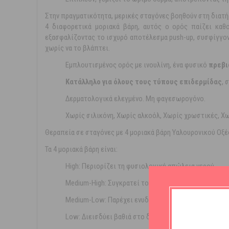
Στην πραγματικότητα, μερικές σταγόνες βοηθούν στη διατ
4 διαφορετικά μοριακά βάρη, αυτός ο ορός παίζει καθ
εξασφαλίζοντας το ισχυρό αποτέλεσμα push-up, συσφίγγον
χωρίς να το βλάπτει.
Εμπλουτισμένος ορός με ινουλίνη, ένα φυσικό
πρεβι
Κατάλληλο για όλους τους τύπους επιδερμίδας
, 
Δερματολογικά ελεγμένο. Μη φαγεσωρογόνο.
Χωρίς σιλικόνη, Χωρίς αλκοόλ, Χωρίς χρωστικές, Χω
Θεραπεία σε σταγόνες με 4 μοριακά βάρη Υαλουρονικού Οξέ
Τα 4 μοριακά βάρη είναι:
High: Περιορίζει τη φυσιολογική απώλεια νερού.
Medium-High: Συγκρατεί το νερό στην επιφάνεια του
Medium-Low: Παρέχει ενυδάτωση και επισκευάζει τ
Low: Διεισδύει βαθιά στο δέρμα, ενυδατώνοντάς το 