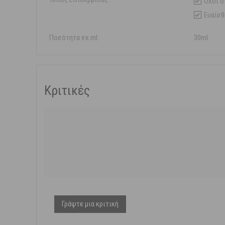
Όλοι ο
Ευαίσθ
Ποσότητα σε ml:
30ml
Κριτικές
Γράψτε μια κριτική