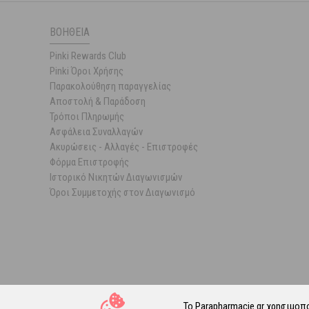
ΒΟΉΘΕΙΑ
Pinki Rewards Club
Pinki Όροι Χρήσης
Παρακολούθηση παραγγελίας
Αποστολή & Παράδοση
Τρόποι Πληρωμής
Ασφάλεια Συναλλαγών
Ακυρώσεις - Αλλαγές - Επιστροφές
Φόρμα Επιστροφής
Ιστορικό Νικητών Διαγωνισμών
Όροι Συμμετοχής στον Διαγωνισμό
Το Parapharmacie.gr χρησιμοπ
© 202