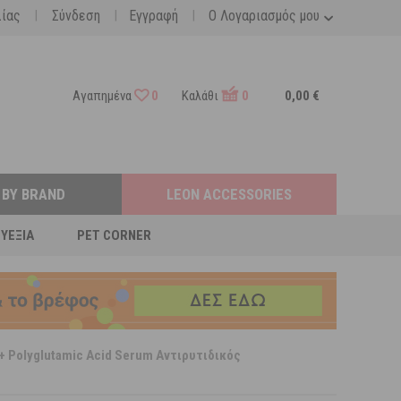
|
|
|
λίας
Σύνδεση
Εγγραφή
Ο Λογαριασμός μου
Αγαπημένα
0
Καλάθι
0
0,00 €
 BY BRAND
LEON ACCESSORIES
ΕΥΕΞΊΑ
PET CORNER
c + Polyglutamic Acid Serum Αντιρυτιδικός