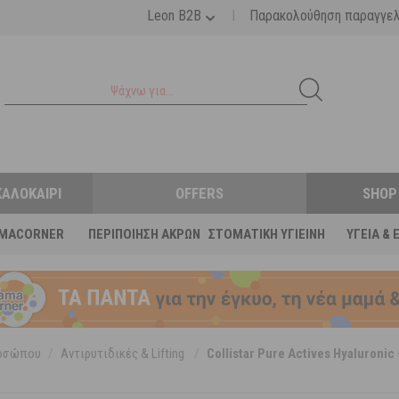
|
Leon B2B
Παρακολούθηση παραγγε
ΚΑΛΟΚΑΊΡΙ
OFFERS
SHOP
MACORNER
ΠΕΡΙΠΟΊΗΣΗ ΆΚΡΩΝ
ΣΤΟΜΑΤΙΚΉ ΥΓΙΕΙΝΉ
ΥΓΕΊΑ & 
ροσώπου
/
Αντιρυτιδικές & Lifting
/
Collistar Pure Actives Hyaluroni