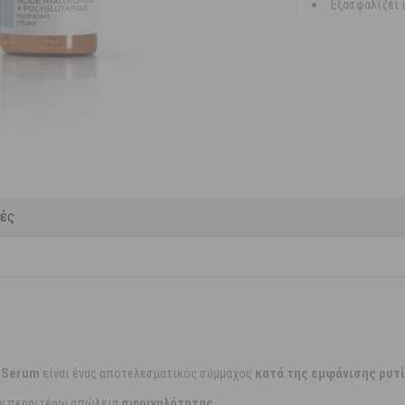
Εξασφαλίζει
κές
d Serum
είναι ένας αποτελεσματικός σύμμαχος
κατά της εμφάνισης ρυτ
την περαιτέρω απώλεια
σφριγηλότητας
.