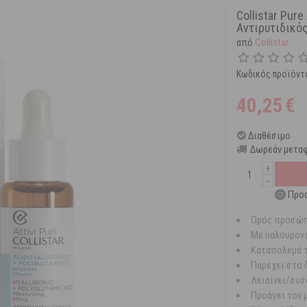
Collistar Pur
Αντιρυτιδικό
από
Collistar
Κωδικός προϊόντ
40,25
€
Διαθέσιμο
Δωρεάν μεταφ
+
−
Προσ
Ορός προσώπ
Με υαλουρονι
Καταπολεμά τ
Παρέχει στο 
Λειαίνει/συσ
Προάγει τον 