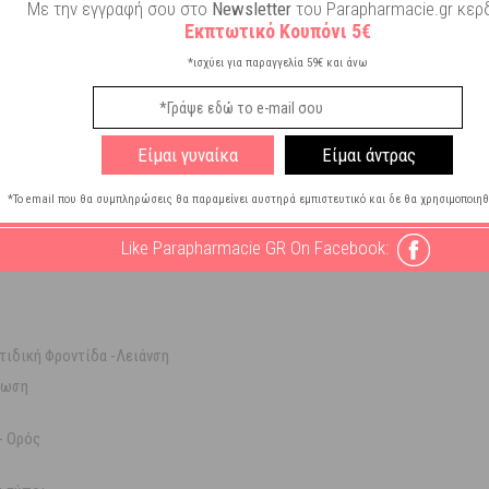
Με την εγγραφή σου στο
Newsletter
του Parapharmacie.gr κερδ
και προοδευτικά οι μικρές ρυτίδες και τα σημάδια αφυδάτωσης θα ελαχιστ
Εκπτωτικό Κουπόνι 5€
τα ευαίσθητα.
*ισχύει για παραγγελία 59€ και άνω
s Hyaluronic + Polyglutamic Acid Serum
μετά τον καθαρισμό του προσώπ
μένετε μέχρι να απορροφηθεί πλήρως.
Είμαι γυναίκα
Είμαι άντρας
*Το email που θα συμπληρώσεις θα παραμείνει αυστηρά εμπιστευτικό και δε θα χρησιμοποιηθ
Like Parapharmacie GR On Facebook:
τιδική Φροντίδα -Λειάνση
τωση
- Ορός