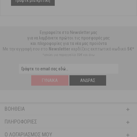
Γράψτε μια κριτική
Εγγραφείτε στο Newsletter μας
για να λαμβάνετε πρώτοι τις προσφορές μας
και πληροφορίες για τα νέα μας προϊόντα
Με την εγγραφή σου στο
Newsletter
κερδίζεις εκπτωτικό κωδικό
5€*
*ισχύει για παραγγελία 59€ και άνω
ΓΥΝΑΊΚΑ
ΆΝΔΡΑΣ
ΒΟΉΘΕΙΑ
ΠΛΗΡΟΦΟΡΊΕΣ
Ο ΛΟΓΑΡΙΑΣΜΌΣ ΜΟΥ