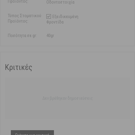
Προϊόντος:
Οδοντοστοιχία
Τύπος Στοματικού
Εξειδικευμένη
Προϊόντος:
Φροντίδα
Ποσότητα σε gr:
40gr
Κριτικές
Δεν βρέθηκαν δημοσιεύσεις