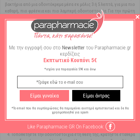
βακτήρια από μια οδοντόκρεμα μέσα σε μόλις 3 ή 5 λεπτά, για μια πιο
καθαρή, πιο φρέσκια και πιο λαμπερή οδοντοστοιχία. Για την πρώτη
φορά, χρησιμοποιήστε μια μικρή ποσότητα. Χρησιμοποιήστε
περισσότερη εάν χρειάζεται. Μεγάλη ποσότητα μπορεί να
προκαλέσει υπερχείλιση. Μπορεί να χρειαστούν μερικές
προσπάθειες για να βρείτε τη σωστή ποσότητα για την
οδοντοστοιχία σας.
Με την εγγραφή σου στο
Newsletter
του Parapharmacie.gr
κερδίζεις
Εφαρμόστε μια φορά την ημέρα για δυνατή συγκράτηση. Εάν πρέπει να
Εκπτωτικό Κουπόνι 5€
χρησιμοποιήσετε την κρέμα περισσότερο από μία φορά την ημέρα,
ζητήστε τη συμβουλή του οδοντιάτρου σας.
*ισχύει για παραγγελία 59€ και άνω
Χρήση
:
Καθαρίστε και στεγνώστε την τεχνητή οδοντοστοιχία.
Είμαι γυναίκα
Είμαι άντρας
Εφαρμόστε τη στερεωτική κρέμα σε μικρές λωρίδες, όπως
φαίνεται στο διάγραμμα, όχι πολύ κοντά στα άκρα της
*Το email που θα συμπληρώσεις θα παραμείνει αυστηρά εμπιστευτικό και δε θα
οδοντοστοιχίας.
χρησιμοποιηθεί για spam
Ξεπλύνετε το στόμα σας πριν τοποθετήσετε την οδοντοστοιχία
Like Parapharmacie GR On Facebook:
σας.
Τοποθετήστε την οδοντοστοιχία στη θέση της, κρατήστε σταθερά