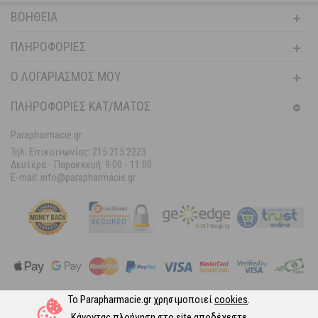
ΒΟΉΘΕΙΑ
ΠΛΗΡΟΦΟΡΊΕΣ
Ο ΛΟΓΑΡΙΑΣΜΌΣ ΜΟΥ
ΠΛΗΡΟΦΟΡΙΕΣ ΚΑΤ/ΜΑΤΟΣ
Parapharmacie.gr
Τηλ. Επικοινωνίας: 215 215 2223
Δευτέρα - Παρασκευή:
9:00 - 11:00
E-mail: info@parapharmacie.gr
Το Parapharmacie.gr χρησιμοποιεί
cookies
.
Ακολουθήστε μας στα Social Media
Κάνοντας πλοήγηση στο site αποδέχεστε