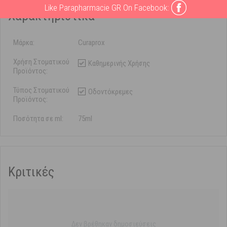
Like Parapharmacie GR On Facebook:
Χαρακτηριστικά
Μάρκα:
Curaprox
Χρήση Στοματικού
Καθημερινής Χρήσης
Προϊόντος:
Τύπος Στοματικού
Οδοντόκρεμες
Προϊόντος:
Ποσότητα σε ml:
75ml
Κριτικές
Δεν βρέθηκαν δημοσιεύσεις