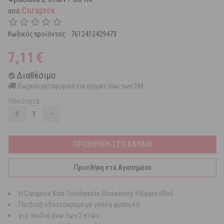
Curaprox
από
Κωδικός προϊόντος:
7612412429473
7,11
€
Διαθέσιμο
Δωρεάν μεταφορικά για αγορές άνω των 39€
Ποσότητα:
+
−
ΠΡΟΣΘΗΚΗ ΣΤΟ ΚΑΛΑΘΙ
Προσθήκη στα Αγαπημένα
Η Curaprox Kids Toothpaste Strawberry 950ppm 60ml
Παιδική οδοντόκρεμα με γεύση φράουλα
για παιδιά άνω των 2 ετών