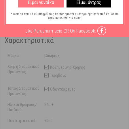
Είμαι γυναίκα
Είμαι άντρας
χρησιμοποιώντας μια ποσότητα οδοντόκρεμας σε μέγεθος
μπιζελιού.
*Το email που θα συμπληρώσεις θα παραμείνει αυστηρά εμπιστευτικό και δε θα
χρησιμοποιηθεί για spam
Like Parapharmacie GR On Facebook:
Χαρακτηριστικά
Μάρκα:
Curaprox
Χρήση Στοματικού
Καθημερινής Χρήσης
Προϊόντος:
Τερηδόνα
Τύπος Στοματικού
Οδοντόκρεμες
Προϊόντος:
Ηλικία Βρέφους/
24m+
Παιδιού:
Ποσότητα σε ml:
60ml