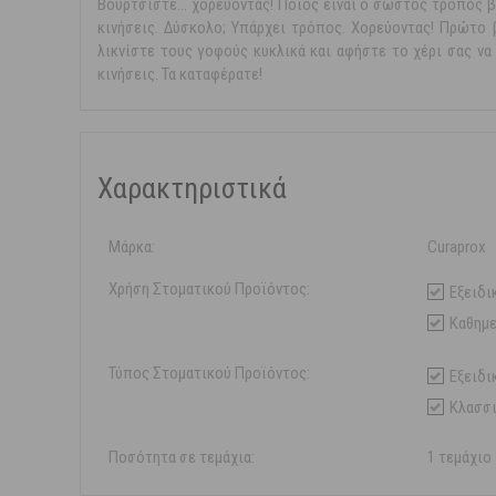
Βουρτσίστε... χορεύοντας! Ποιος είναι ο σωστός τρόπος 
κινήσεις. Δύσκολο; Υπάρχει τρόπος. Χορεύοντας! Πρώτο β
λικνίστε τους γοφούς κυκλικά και αφήστε το χέρι σας να
κινήσεις. Τα καταφέρατε!
Χαρακτηριστικά
Μάρκα:
Curaprox
Χρήση Στοματικού Προϊόντος:
Εξειδι
Καθημε
Τύπος Στοματικού Προϊόντος:
Εξειδι
Κλασσ
Ποσότητα σε τεμάχια:
1 τεμάχιο