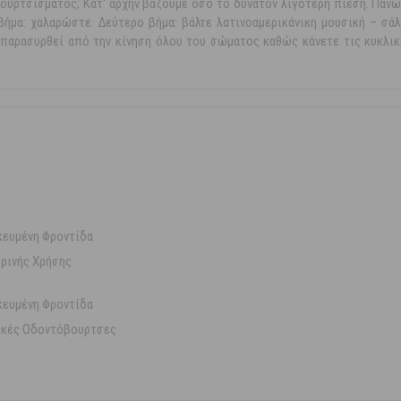
βουρτσίσματος; Κατ' αρχήν βάζουμε όσο το δυνατόν λιγότερη πίεση. Πάνω
ήμα: χαλαρώστε. Δεύτερο βήμα: βάλτε λατινοαμερικάνικη μουσική – σάλσ
 παρασυρθεί από την κίνηση όλου του σώματος καθώς κάνετε τις κυκλικ
κευμένη Φροντίδα
ρινής Χρήσης
κευμένη Φροντίδα
ικές Οδοντόβουρτσες