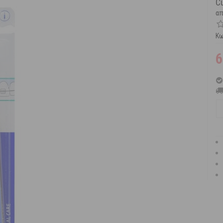
C
α
Κω
6