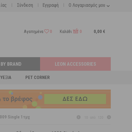
|
|
|
λίας
Σύνδεση
Εγγραφή
Ο Λογαριασμός μου
Αγαπημένα
0
Καλάθι
0
0,00 €
 BY BRAND
LEON ACCESSORIES
ΕΥΕΞΊΑ
PET CORNER
009 Single 1τμχ
10
από
120