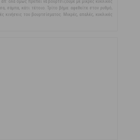
 απ' όλα όμως πρέπει να βουρτσίζουμε με μικρές κυκλικές
α, σάμπα, κάτι τέτοιο. Τρίτο βήμα: αφεθείτε στον ρυθμό,
ές κινήσεις του βουρτσίσματος. Μικρές, απαλές, κυκλικές