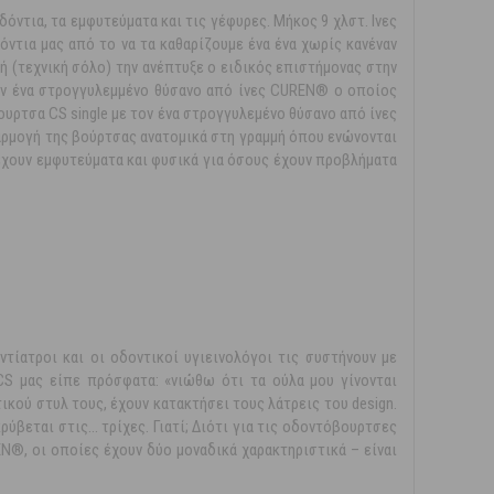
δόντια, τα εμφυτεύματα και τις γέφυρες. Μήκος 9 χλστ. Ινες
όντια μας από το να τα καθαρίζουμε ένα ένα χωρίς κανέναν
τή (τεχνική σόλο) την ανέπτυξε ο ειδικός επιστήμονας στην
τον ένα στρογγυλεμμένο θύσανο από ίνες CUREN® ο οποίος
υρτσα CS single με τον ένα στρογγυλεμένο θύσανο από ίνες
αρμογή της βούρτσας ανατομικά στη γραμμή όπου ενώνονται
ς έχουν εμφυτεύματα και φυσικά για όσους έχουν προβλήματα
τίατροι και οι οδοντικοί υγιεινολόγοι τις συστήνουν με
CS μας είπε πρόσφατα: «νιώθω ότι τα ούλα μου γίνονται
κού στυλ τους, έχουν κατακτήσει τους λάτρεις του design.
εται στις... τρίχες. Γιατί; Διότι για τις οδοντόβουρτσες
®, οι οποίες έχουν δύο μοναδικά χαρακτηριστικά – είναι