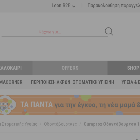
|
Leon B2B
Παρακολούθηση παραγγε
ΚΑΛΟΚΑΊΡΙ
OFFERS
SHOP
MACORNER
ΠΕΡΙΠΟΊΗΣΗ ΆΚΡΩΝ
ΣΤΟΜΑΤΙΚΉ ΥΓΙΕΙΝΉ
ΥΓΕΊΑ & 
 Στοματικής Υγείας
/
Οδοντόβουρτσες
/
Curaprox Οδοντόβουρτσα 1