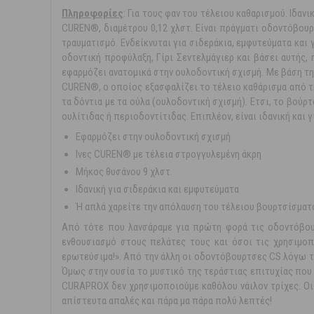
Πληροφορίες
: Για τους φαν του τέλειου καθαρισμού. Ιδαν
CUREN®, διαμέτρου 0,12 χλστ. Είναι πράγματι οδοντόβουρτ
τραυματισμό. Ενδείκνυται για σιδεράκια, εμφυτεύματα και 
οδοντική προφύλαξη, Γίρι Σεντελμάγιερ και βάσει αυτής
εφαρμόζει ανατομικά στην ουλοδοντική σχισμή. Με βάση τη
CUREN®, ο οποίος εξασφαλίζει το τέλειο καθάρισμα από τ
τα δόντια με τα ούλα (ουλοδοντική σχισμή). Ετσι, το βούρ
ουλίτιδας ή περιοδοντίτιδας. Επιπλέον, είναι ιδανική και γ
Εφαρμόζει στην ουλοδοντική σχισμή
Ινες CUREN® με τέλεια στρογγυλεμένη άκρη
Μήκος θυσάνου 9 χλστ.
Ιδανική για σιδεράκια και εμφυτεύματα
Ή απλά χαρείτε την απόλαυση του τέλειου βουρτσίσματ
Από τότε που λανσάραμε για πρώτη φορά τις οδοντόβουρτ
ενθουσιασμό στους πελάτες τους και όσοι τις χρησιμοπ
ερωτεύσιμα!». Από την άλλη οι οδοντόβουρτσες CS λόγω τη
Όμως στην ουσία το μυστικό της τεράστιας επιτυχίας που 
CURAPROΧ δεν χρησιμοποιούμε καθόλου νάιλον τρίχες. Οι
απίστευτα απαλές και πάρα μα πάρα πολύ λεπτές!