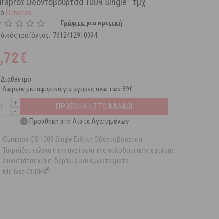
uraprox Οδοντόβουρτσα 1009 Single 1τμχ
πό
Curaprox
Γράψτε μια κριτική
δικός προϊόντος:
7612412910094
,72
€
Διαθέσιμο
Δωρεάν μεταφορικά για αγορές άνω των 39€
+
ΠΡΟΣΘΗΚΗ ΣΤΟ ΚΑΛΑΘΙ
−
Προσθήκη στη Λίστα Αγαπημένων
Curaprox CS 1009 Single Ειδική Οδοντόβουρτσα
Ταιριάζει τέλεια στην ανατομία της ουλοδοντικής σχισμής
Συνιστάται για σιδεράκια και εμφυτεύματα
®
Με Ίνες CUREN