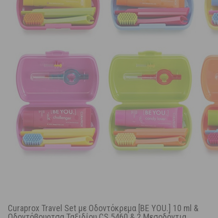
Curaprox Travel Set με Οδοντόκρεμα [BE YOU.] 10 ml &
Οδοντόβουρτσα Ταξιδίου CS 5460 & 2 Μεσοδόντια