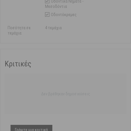
Οδοντικά Νήματα -
Μεσοδόντια
Οδοντόκρεμες
Ποσότητα σε
4 τεμάχια
τεμάχια:
Κριτικές
Δεν βρέθηκαν δημοσιεύσεις
Γράψτε μια κριτική