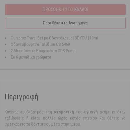
ΠΡΟΣΘΗΚΗ ΣΤΟ ΚΑΛΑΘΙ
Προσθήκη στα Αγαπημένα
Curaprox Travel Set με Οδοντόκρεμα [BE YOU.] 10ml
Οδοντόβουρτσα Ταξιδίου CS 5460
2 Μεσοδόντια Βουρτσάκια CPS Prime
Σε 6 μοναδικά χρώματα
Περιγραφή
Κανένας συμβιβασμός στη
στοματική
σου
υγιεινή
ακόμη κι όταν
ταξιδεύεις ή είσαι πολλές ώρες εκτός σπιτιού και θέλεις να
φρεσκάρεις τα δόντια σου μέσα στην ημέρα.