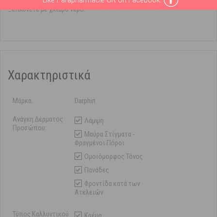
Ξεπλύνετε με χλιαρό νερό.
Χαρακτηριστικά
Μάρκα:
Darphin
Ανάγκη Δέρματος
Λάμψη
Προσώπου:
Μαύρα Στίγματα -
Φραγμένοι Πόροι
Ομοιόμορφος Τόνος
Πανάδες
Φροντίδα κατά των
Ατελειών
Τύπος Καλλυντικού
Κρέμα