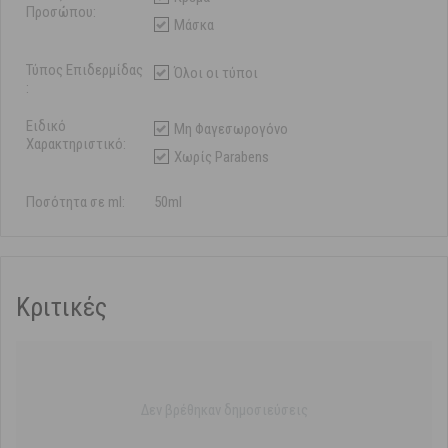
Προσώπου:
Μάσκα
Τύπος Επιδερμίδας
Όλοι οι τύποι
:
Ειδικό
Μη Φαγεσωρογόνο
Χαρακτηριστικό:
Χωρίς Parabens
Ποσότητα σε ml:
50ml
Κριτικές
Δεν βρέθηκαν δημοσιεύσεις