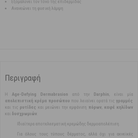
Εξομαλύνει τον τόνο της επιδερμίδας
Ανανεώνει τη φυσική λάμψη
Περιγραφή
Η
Age-Defying Dermabrasion
από την
Darphin
,
είναι μία
απολεπιστική κρέμα προσώπου
που λειαίνει ορατά τις
γραμμές
και τις
ρυτίδες
και μειώνει την εμφάνιση
πόρων
,
καφέ κηλίδων
και
δυσχρωμιών
.
Ιδιαίτερα αποτελεσματική κρεμώδης δερμοαπολέπιση.
Για όλους τους τύπους δέρματος, αλλά όχι για ακνεϊκές