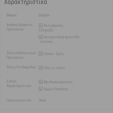
Χαρακτηριστικά
Μάρκα:
Darphin
Ανάγκη Δέρματος
Αντιγήρανση -
Προσώπου:
Σύσφιγξη
Αντιρυτιδική Φροντίδα
-Λειάνση
Τύπος Καλλυντικού
Serum - Ορός
Προσώπου:
Τύπος Επιδερμίδας
Όλοι οι τύποι
:
Ειδικό
Μη Φαγεσωρογόνο
Χαρακτηριστικό:
Χωρίς Parabens
Ποσότητα σε ml:
30ml