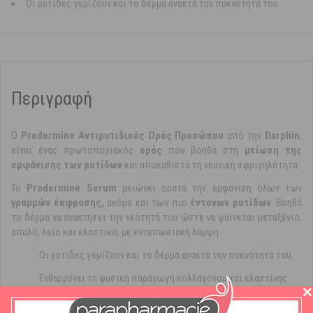
Οι ρυτίδες γεμίζουν και το δέρμα ανακτά την πυκνότητά του
Περιγραφή
Ο
Predermine Αντιρυτιδικός Ορός Προσώπου
από την
Darphin
,
είναι ένας πρωτοποριακός
ορός
που βοηθά στη
μείωση της
εμφάνισης των ρυτίδων
και αποκαθιστά τη νεανική σφριγηλότητα.
Το
Predermine Serum
μειώνει ορατά την εμφάνιση όλων των
γραμμών έκφρασης,
ακόμα και των πιο
έντονων ρυτίδων
. Βοηθά
το δέρμα να ανακτήσει την νεότητά του ώστε να φαίνεται μεταξένιο,
απαλό, λείο και ελαστικό, με εντυπωσιακή λάμψη.
Οι ρυτίδες γεμίζουν και το δέρμα ανακτά την πυκνότητά του.
Ενθαρρύνει τη φυσική παραγωγή κολλαγόνου και ελαστίνης.
Αυξάνει την σφριγηλότητα και την ελαστικότητα της