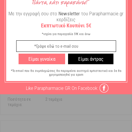
Με την εγγραφή σου στο
Newsletter
του Parapharmacie.gr
κερδίζεις
Εκπτωτικό Κουπόνι 5€
*ισχύει για παραγγελία 59€ και άνω
Χαρακτηριστικά
Μάρκα:
Dr. Brown's
Είμαι γυναίκα
Είμαι άντρας
Τύπος Αξεσουάρ -
Θηλές
*Το email που θα συμπληρώσεις θα παραμείνει αυστηρά εμπιστευτικό και δε θα
Συσκευής:
χρησιμοποιηθεί για spam
Ηλικία Βρέφους/
6m+
Like Parapharmacie GR On Facebook:
Παιδιού:
Ποσότητα σε
2 τεμάχια
τεμάχια: