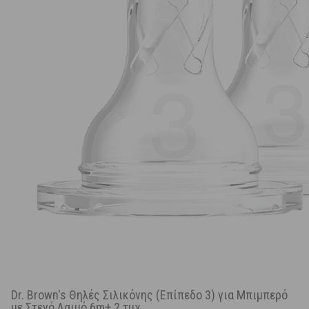
Dr. Brown's Θηλές Σιλικόνης (Επίπεδο 3) για Μπιμπερό
με Στενό Λαιμό 6m+ 2 τμχ