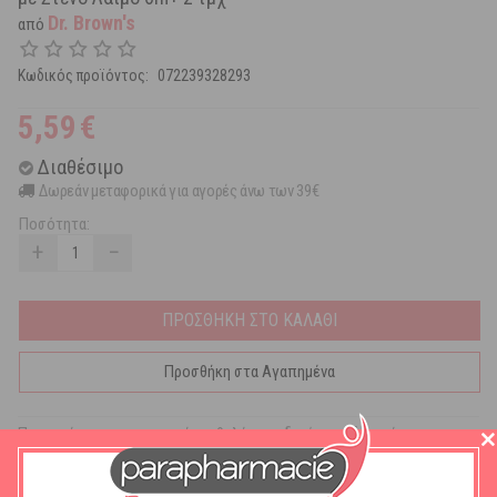
Dr. Brown's
από
Κωδικός προϊόντος:
072239328293
5,59
€
Διαθέσιμο
Δωρεάν μεταφορικά για αγορές άνω των 39€
Ποσότητα:
+
−
ΠΡΟΣΘΗΚΗ ΣΤΟ ΚΑΛΑΘΙ
Προσθήκη στα Αγαπημένα
Προηγμένης τεχνογνωσίας θηλές, ειδικά σχεδιασμένες για τα
μπιμπερό φυσικής ροής Dr. Brown’s OPTIONS με στενό λαιμό.
Κατασκευάζονται από εξαιρετικά μαλακή, υψηλής ποιότητας
σιλικόνη, χωρίς BΡA.