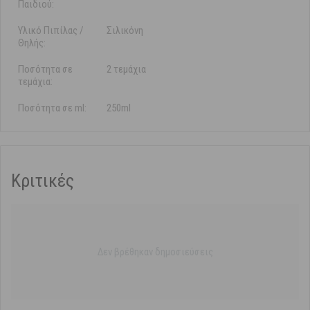
Παιδιού:
Υλικό Πιπίλας /
Σιλικόνη
Θηλής:
Ποσότητα σε
2 τεμάχια
τεμάχια:
Ποσότητα σε ml:
250ml
Κριτικές
Δεν βρέθηκαν δημοσιεύσεις