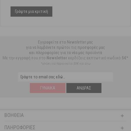
Γράψτε μια κριτική
Εγγραφείτε στο Newsletter μας
για να λαμβάνετε πρώτοι τις προσφορές μας
και πληροφορίες για τα νέα μας προϊόντα
Με την εγγραφή σου στο
Newsletter
κερδίζεις εκπτωτικό κωδικό
5€*
*ισχύει για παραγγελία 59€ και άνω
ΓΥΝΑΊΚΑ
ΆΝΔΡΑΣ
ΒΟΉΘΕΙΑ
ΠΛΗΡΟΦΟΡΊΕΣ