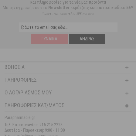
και πληροφορίες για τα νέα μας προϊόντα
Με την εγγραφή σου στο
Newsletter
κερδίζεις εκπτωτικό κωδικό
5€*
*ισχύει για παραγγελία 59€ και άνω
ΓΥΝΑΊΚΑ
ΆΝΔΡΑΣ
ΒΟΉΘΕΙΑ
ΠΛΗΡΟΦΟΡΊΕΣ
Ο ΛΟΓΑΡΙΑΣΜΌΣ ΜΟΥ
ΠΛΗΡΟΦΟΡΙΕΣ ΚΑΤ/ΜΑΤΟΣ
Parapharmacie.gr
Τηλ. Επικοινωνίας: 215 215 2223
Δευτέρα - Παρασκευή:
9:00 - 11:00
E-mail: info@parapharmacie.gr