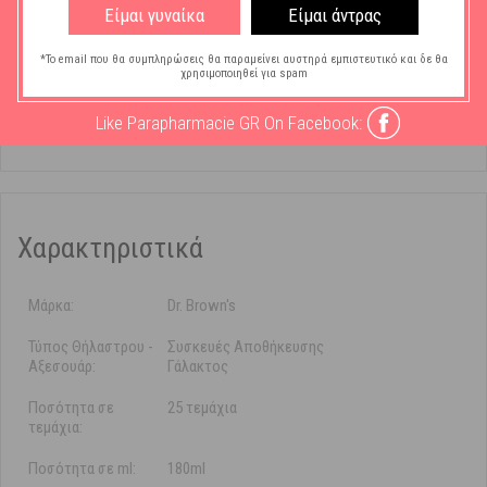
Είμαι γυναίκα
Είμαι άντρας
πρόσβαση.
Είναι η ιδανική λύση για φύλαξη του μητρικού γάλακτος στο
*Το email που θα συμπληρώσεις θα παραμείνει αυστηρά εμπιστευτικό και δε θα
ψυγείο ή τον καταψύκτη.
χρησιμοποιηθεί για spam
Κατασκευάζονται από ασφαλές υλικό, χωρίς Bisphenol-A.
Like Parapharmacie GR On Facebook:
Θηλασμός
-
Συσκευές Αποθήκευσης Γάλακτος
Χαρακτηριστικά
Μάρκα:
Dr. Brown's
Τύπος Θήλαστρου -
Συσκευές Αποθήκευσης
Αξεσουάρ:
Γάλακτος
Ποσότητα σε
25 τεμάχια
τεμάχια:
Ποσότητα σε ml:
180ml