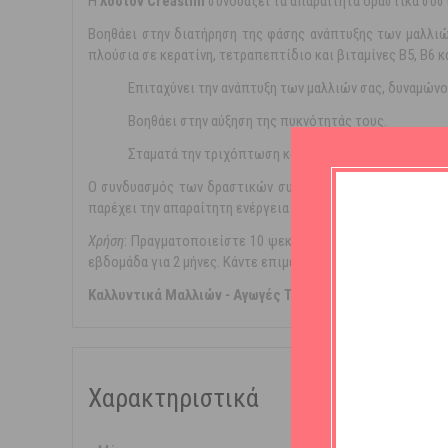
Η
λοσιόν Creastim
συνδυάζει τα απαραίτητα δραστικά συσ
Βοηθάει στην διατήρηση της φάσης ανάπτυξης των μαλλιώ
πλούσια σε κερατίνη, τετραπεπτίδιο και βιταμίνες Β5, Β6 κ
Επιταχύνει την ανάπτυξη των μαλλιών σας, δυναμώνο
Βοηθάει στην αύξηση της πυκνότητάς τους.
Σταματά την τριχόπτωση και αυξάνει τον όγκο των μ
Ο συνδυασμός των δραστικών συστατικών που περιέχει δρ
παρέχει την απαραίτητη ενέργεια και διεγείρει τους κύρι
Xρήση
: Πραγματοποιείστε 10 ψεκασμούς σε όλο το τριχωτ
εβδομάδα για 2 μήνες. Κάντε επιμελές μασάζ. Δεν ξεπλένετ
Καλλυντικά Μαλλιών
-
Αγωγές Τριχόπτωσης
Χαρακτηριστικά