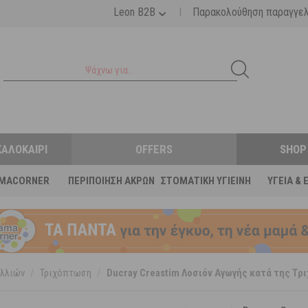
|
Leon B2B
Παρακολούθηση παραγγε
ΚΑΛΟΚΑΊΡΙ
OFFERS
SHOP
MACORNER
ΠΕΡΙΠΟΊΗΣΗ ΆΚΡΩΝ
ΣΤΟΜΑΤΙΚΉ ΥΓΙΕΙΝΉ
ΥΓΕΊΑ & 
λλιών
/
Τριχόπτωση
/
Ducray Creastim Λοσιόν Αγωγής κατά της Τρ