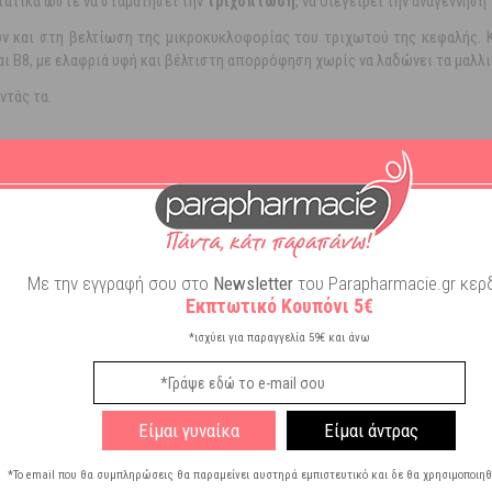
τατικά ώστε να σταματήσει την
τριχόπτωση
, να διεγείρει την αναγέννηση
ν και στη βελτίωση της μικροκυκλοφορίας του τριχωτού της κεφαλής. Κ
αι Β8, με ελαφριά υφή και βέλτιστη απορρόφηση χωρίς να λαδώνει τα μαλλι
ντάς τα.
αλλιών σας.
α ως πραγματικός καταλύτης της φάσης ανάπτυξης των μαλλιών. Ευνοε
ους παράγοντες που επιδρούν στη διατήρηση της φάσης ανάπτυξης των μαλ
ό της κεφαλής, έχοντας προηγουμένως κάνει χωρίστρες ώστε το προϊόν 
Με την εγγραφή σου στο
Newsletter
του Parapharmacie.gr κερδ
αι. Μη λουστείτε μέσα στις επόμενες 2 ώρες.
Εκπτωτικό Κουπόνι 5€
*ισχύει για παραγγελία 59€ και άνω
Είμαι γυναίκα
Είμαι άντρας
*Το email που θα συμπληρώσεις θα παραμείνει αυστηρά εμπιστευτικό και δε θα χρησιμοποιηθ