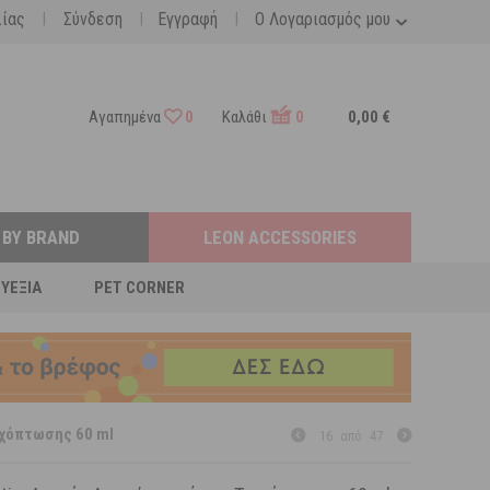
|
|
|
λίας
Σύνδεση
Εγγραφή
Ο Λογαριασμός μου
Αγαπημένα
0
Καλάθι
0
0,00 €
 BY BRAND
LEON ACCESSORIES
ΕΥΕΞΊΑ
PET CORNER
ιχόπτωσης 60 ml
16
από
47