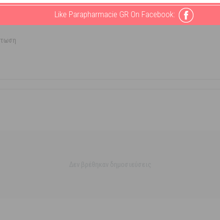
Like Parapharmacie GR On Facebook:
πτωση
Δεν βρέθηκαν δημοσιεύσεις