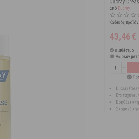
Ducray Crea
από
Ducray
Κωδικός προϊόν
43,46
€
Διαθέσιμο
Δωρεάν μετα
+
−
Πρ
Ducray Crea
Επιταχύνει 
Βοηθάει στη
Σταματά την