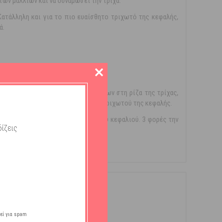
 των μαλλιών και να δυναμώσει την τρίχα.
ατάλληλη και για το πιο ευαίσθητο τριχωτό της κεφαλής,
ά.
ί τον πολλαπλασιασμό των κυττάρων στη ρίζα της τρίχας,
λιών και στη μικροκυκλοφορία του τριχωτού της κεφαλής.
να έρθει σε επαφή με το δέρμα του κεφαλιού. 3 φορές την
ίζεις
εί για spam