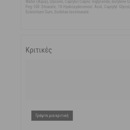
Water (Aqua), Glycerin, Caprylic/Capric Triglyceride, Butylene
Peg-100 Stearate, 10-Hydroxydecenoic Acid, Caprylyl Glycol,
Sclerotium Gum, Sorbitan Isostearate.
Κριτικές
Γράψτε μια κριτική