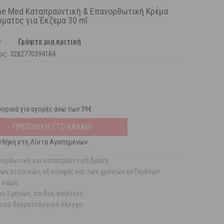
ne Med Καταπραϋντική & Επανορθωτική Κρέμα
ματος για Έκζεμα 30 ml
Γράψτε μια κριτική
ος:
3282770394184
ορικά για αγορές άνω των 39€
ΠΡΟΣΘΗΚΗ ΣΤΟ ΚΑΛΑΘΙ
θήκη στη Λίστα Αγαπημένων
νορθωτική και καταπραϋντική δράση
ων ατοπικών, εξ επαφής και των χρόνιων εκζεμάτων
 σώμα
ν 3 μηνών, παιδιά, ενήλικες
 υπό δερματολογικό έλεγχο