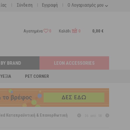
|
|
|
λίας
Σύνδεση
Εγγραφή
Ο Λογαριασμός μου
Αγαπημένα
0
Καλάθι
0
0,00 €
 BY BRAND
LEON ACCESSORIES
ΕΥΕΞΊΑ
PET CORNER
Med Καταπραϋντική & Επανορθωτική
36
από
58