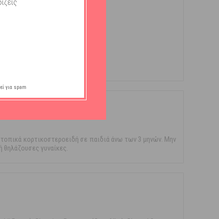
ίζεις
εί για spam
 τοπικά κορτικοστεροειδή σε παιδιά άνω των 3 μηνών. Μην
ή θηλάζουσες γυναίκες.