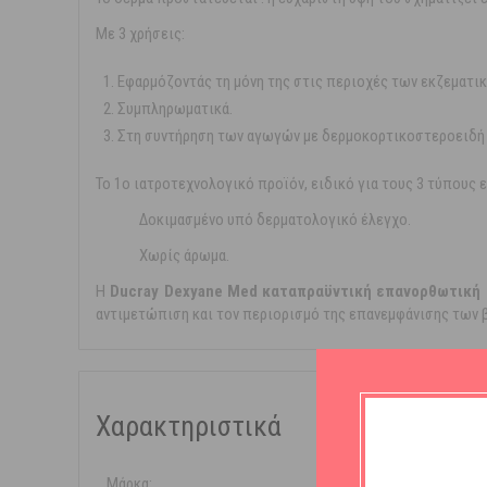
Με 3 χρήσεις:
Εφαρμόζοντάς τη μόνη της στις περιοχές των εκζεματι
Συμπληρωματικά.
Στη συντήρηση των αγωγών με δερμοκορτικοστεροειδή 
Το 1o ιατροτεχνολογικό προϊόν, ειδικό για τους 3 τύπους
Δοκιμασμένο υπό δερματολογικό έλεγχο.
Χωρίς άρωμα.
Η
Ducray Dexyane Med
καταπραϋντική επανορθωτική
αντιμετώπιση και τον περιορισμό της επανεμφάνισης των 
Χαρακτηριστικά
Μάρκα:
Ducray