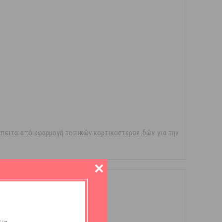
έπειτα από εφαρμογή τοπικών κορτικοστεροειδών για την