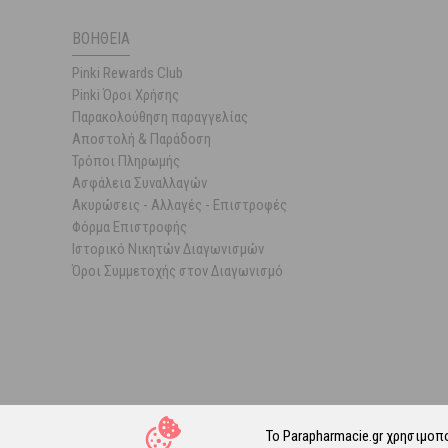
ΒΟΉΘΕΙΑ
Pinki Rewards Club
Pinki Όροι Χρήσης
Παρακολούθηση παραγγελίας
Αποστολή & Παράδοση
Τρόποι Πληρωμής
Ασφάλεια Συναλλαγών
Ακυρώσεις - Αλλαγές - Επιστροφές
Φόρμα Επιστροφής
Ιστορικό Νικητών Διαγωνισμών
Όροι Συμμετοχής στον Διαγωνισμό
Το Parapharmacie.gr χρησιμοπ
© 202