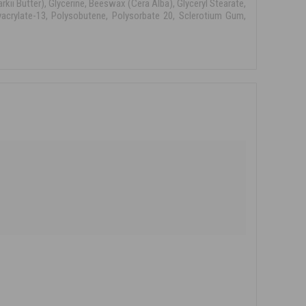
kii Butter), Glycerine, Beeswax (Cera Alba), Glyceryl Stearate,
lyacrylate-13, Polysobutene, Polysorbate 20, Sclerotium Gum,