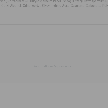
 Glycol, Polysorbate 60, Butyrospermum Parkii (Shea) Butter (Butyrospermum Par
 Cetyl Alcohol, Citric Acid, , Glycyrrhetinic Acid, Guanidine Carbonate, Po
Δεν βρέθηκαν δημοσιεύσεις