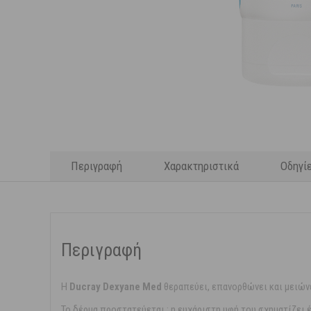
Περιγραφή
Χαρακτηριστικά
Οδηγί
Περιγραφή
Η
Ducray Dexyane Med
θεραπεύει, επανορθώνει και μειών
Το δέρμα προστατεύεται : η ευχάριστη υφή του σχηματίζει 