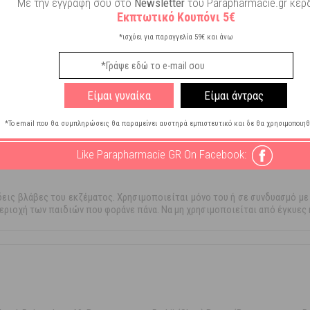
Με την εγγραφή σου στο
Newsletter
του Parapharmacie.gr κερδ
Εκπτωτικό Κουπόνι 5€
ς Θεραπείες
*ισχύει για παραγγελία 59€ και άνω
η Ατοπίας
Είμαι γυναίκα
Είμαι άντρας
*Το email που θα συμπληρώσεις θα παραμείνει αυστηρά εμπιστευτικό και δε θα χρησιμοποιηθ
Like Parapharmacie GR On Facebook:
εις βλάβες του εκζέματος. Χρησιμοποιείται μόνο του ή σε συνδυασμό με
εριοχή των παιδιών που φοράνε πάνα. Να μη χρησιμοποιείται από έγκυες 