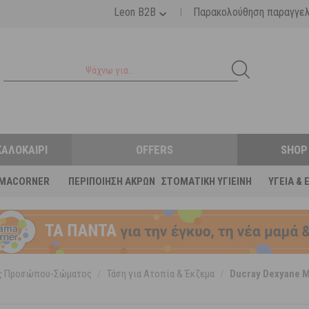
|
Leon B2B
Παρακολούθηση παραγγε
ΚΑΛΟΚΑΊΡΙ
OFFERS
SHOP
MACORNER
ΠΕΡΙΠΟΊΗΣΗ ΆΚΡΩΝ
ΣΤΟΜΑΤΙΚΉ ΥΓΙΕΙΝΉ
ΥΓΕΊΑ & 
ες Προσώπου-Σώματος
/
Τάση για Ατοπία & Έκζεμα
/
Ducray Dexyane 