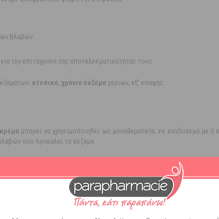
κών βλαβών.
για την επιτάχυνση της αποτελεσματικότητάς τους.
 εκζεμάτων:
ατοπικό
,
χρόνιο έκζεμα
χεριών, εξ' επαφής.
 κρέμα
μπορεί να χρησιμοποιηθεί ως μονοθεραπεία, σε συνδυασμό με ή 
βλαβών που προκαλεί το έκζεμα.