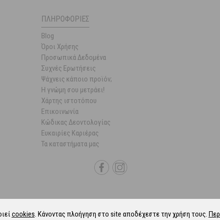
ΠΛΗΡΟΦΟΡΊΕΣ
Blog
Όροι Χρήσης
Προσωπικά Δεδομένα
Συχνές Ερωτήσεις
Ψάχνεις κάποιο προϊόν;
Η γνώμη σου μετράει!
Χάρτης ιστοτόπου
Επικοινωνία
Κώδικας Δεοντολογίας
Ευκαιρίες Καριέρας
Τα καταστήματα μας
οιεί
cookies
. Κάνοντας πλοήγηση στο site αποδέχεστε την χρήση τους.
Περ
6 Parapharmacie.gr.
ALL-IN-ONE eCommerce Business Development by Plush