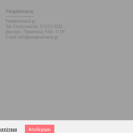
Parapharmacie
Parapharmacie.gr
Τηλ. Επικοινωνίας: 215 215 2223
Δευτέρα - Παρασκευή:
9:00 - 11:00
E-mail: info@parapharmacie.gr
ισσότερα
Αποδέχομαι
ost.gr