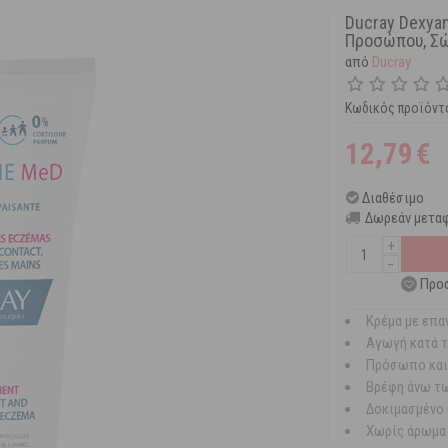
Ducray Dexya
Προσώπου, Σώ
από
Ducray
Κωδικός προϊόντ
12,79
€
Διαθέσιμο
Δωρεάν μεταφ
+
−
Προσ
Κρέμα με επα
Αγωγή κατά τ
Πρόσωπο και
Βρέφη άνω τω
Δοκιμασμένο
Χωρίς άρωμα