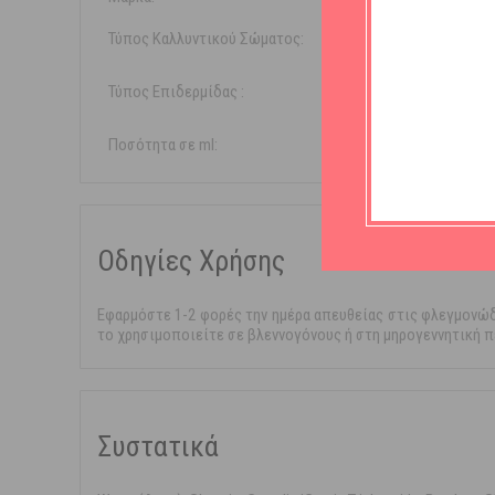
Τύπος Καλλυντικού Σώματος:
Ειδικέ
Τύπος Επιδερμίδας :
Με τάσ
Ποσότητα σε ml:
30ml
Οδηγίες Χρήσης
Εφαρμόστε 1-2 φορές την ημέρα απευθείας στις φλεγμονώδ
το χρησιμοποιείτε σε βλεννογόνους ή στη μηρογεννητική π
Συστατικά