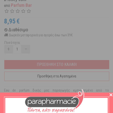
Parfum Bar
από
8,95
€
Διαθέσιμο
Δωρεάν μεταφορικά για αγορές άνω των 39€
Ποσότητα:
+
−
ΠΡΟΣΘΗΚΗ ΣΤΟ ΚΑΛΑΘΙ
Προσθήκη στα Αγαπημένα
Eau de parfum δικής μας παραγωγής εμπνευσμένο από το
άρωμα Issey Miyake L'Eau D'Issey.
L'eau D'issey Edp, γυναικείο λουλουδάτο και αισθησιακό άρωμα που
αποτελείται από ηλιόλουστα λουλούδια.Ψεκάστε στο εσωτερικό
των καρπών και των αγκώνων, στο λαιμό και το ντεκολτέ. Νότες