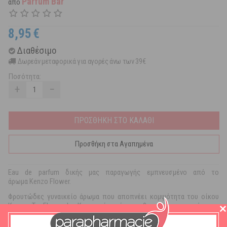
Parfum Bar
από
8,95
€
Διαθέσιμο
Δωρεάν μεταφορικά για αγορές άνω των 39€
Ποσότητα:
+
−
ΠΡΟΣΘΗΚΗ ΣΤΟ ΚΑΛΑΘΙ
Προσθήκη στα Αγαπημένα
Eau de parfum δικής μας παραγωγής εμπνευσμένο από το
άρωμα Kenzo Flower.
Φρουτώδες γυναικείο άρωμα που αποπνέει κομψότητα του οίκου
Kenzo. Το Flower by Kenzo είναι ένα αισθησιακό και απρόσμενο
άρωμα λουλουδιών ιδανικό για γυναίκες που επιζητούν τον
αισθησιασμό συνυφασμένο με τη κομψότητα. Οι νότες κορυφής είναι