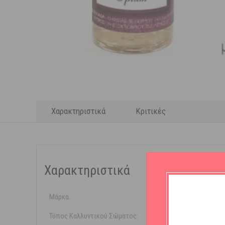
Χαρακτηριστικά
Κριτικές
Χαρακτηριστικά
Μάρκα:
Parfum Ba
Τύπος Καλλυντικού Σώματος:
Eau de