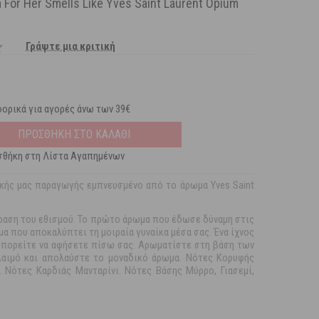
 For Her Smells Like Yves Saint Laurent Opium
Γράψτε μια κριτική
ορικά για αγορές άνω των 39€
ΠΡΟΣΘΗΚΗ ΣΤΟ ΚΑΛΑΘΙ
θήκη στη Λίστα Αγαπημένων
ικής μας παραγωγής εμπνευσμένο από το άρωμα Yves Saint
φραση του εθισμού. Το πρώτο άρωμα που έδωσε δύναμη στις
μα που αποκαλύπτει τη μοιραία γυναίκα μέσα σας. Ένα ίχνος
πορείτε να αφήσετε πίσω σας. Αρωματίστε στη βάση των
λαιμό και απολαύστε το μοναδικό άρωμα. Νότες Κορυφής
. Νότες Καρδιάς Μανταρίνι. Νότες Βάσης Μύρρο, Γιασεμί,
.