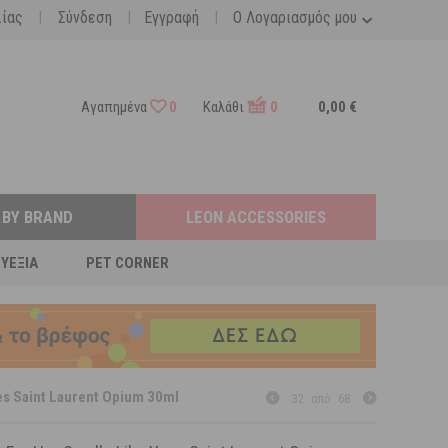
|
|
|
λίας
Σύνδεση
Εγγραφή
Ο Λογαριασμός μου
Αγαπημένα
0
Καλάθι
0
0,00 €
 BY BRAND
LEON ACCESSORIES
ΕΥΕΞΊΑ
PET CORNER
es Saint Laurent Opium 30ml
32
από
68