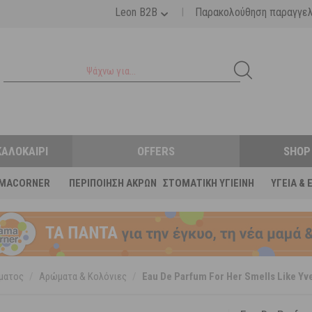
|
Leon B2B
Παρακολούθηση παραγγε
ΚΑΛΟΚΑΊΡΙ
OFFERS
SHOP
MACORNER
ΠΕΡΙΠΟΊΗΣΗ ΆΚΡΩΝ
ΣΤΟΜΑΤΙΚΉ ΥΓΙΕΙΝΉ
ΥΓΕΊΑ & 
ματος
/
Αρώματα & Κολόνιες
/
Eau De Parfum For Her Smells Like Yv