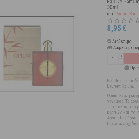
Eau De Parfum
30ml
από
Parfum Bar
8,95
€
Διαθέσιμο
Δωρεάν μεταφ
+
−
Προσ
Eau de parfum δ
Laurent Opium.
Opium Edp, η έκ
γυναίκες. Το άρω
του πόθου που μ
καρπών και το 
Absolute μύρρου
Βανίλια, Ορχιδέα