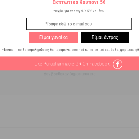
Εκπτωτικό Κουπόνι 5€
*ισχύει για παραγγελία 59€ και άνω
Είμαι γυναίκα
Είμαι άντρας
*Το email που θα συμπληρώσεις θα παραμείνει αυστηρά εμπιστευτικό και δε θα χρησιμοποιηθ
Like Parapharmacie GR On Facebook:
Δεν βρέθηκαν δημοσιεύσεις