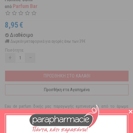
Parfum Bar
από
8,95
€
Διαθέσιμο
Δωρεάν μεταφορικά για αγορές άνω των 39€
Ποσότητα:
+
−
ΠΡΟΣΘΗΚΗ ΣΤΟ ΚΑΛΑΘΙ
Προσθήκη στα Αγαπημένα
Eau de parfum δικής μας παραγωγής εμπνευσμένο από το άρωμα
Kenzo Homme.
Το Kenzo pour Homme Eau de Toilette είναι ένα δυναμικό άρωμα για
αυτούς που ενσαρκώνουν τον φιλελεύθερο αλλά ταυτόχρονα
δυναμικό άνδρα που αντλεί την ενέργεια του από τον ωκεανό .Οι