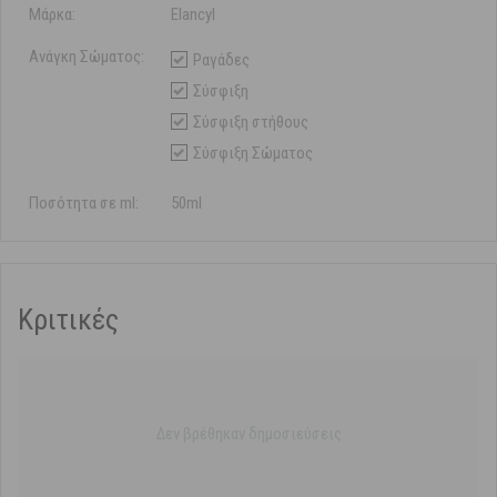
Μάρκα:
Elancyl
Ανάγκη Σώματος:
Ραγάδες
Σύσφιξη
Σύσφιξη στήθους
Σύσφιξη Σώματος
Ποσότητα σε ml:
50ml
Κριτικές
Δεν βρέθηκαν δημοσιεύσεις