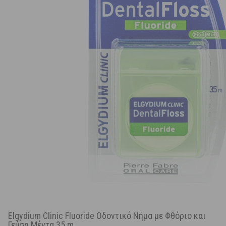
Elgydium Clinic Fluoride Οδοντικό Νήμα με Φθόριο και
Γεύση Μέντα 35 m