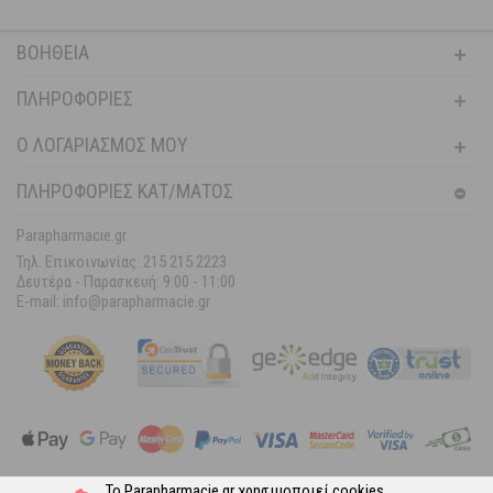
ΒΟΉΘΕΙΑ
ΠΛΗΡΟΦΟΡΊΕΣ
Ο ΛΟΓΑΡΙΑΣΜΌΣ ΜΟΥ
ΠΛΗΡΟΦΟΡΙΕΣ ΚΑΤ/ΜΑΤΟΣ
Parapharmacie.gr
Τηλ. Επικοινωνίας: 215 215 2223
Δευτέρα - Παρασκευή:
9:00 - 11:00
E-mail: info@parapharmacie.gr
Το Parapharmacie.gr χρησιμοποιεί
cookies
.