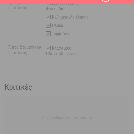
Χρήση Στοματικού
Εξειδικευμένη
Προϊόντος:
Φροντίδα
Καθημερινής Χρήσης
Πλάκα
Τερηδόνα
Τύπος Στοματικού
Κλασσικές
Προϊόντος:
Οδοντόβουρτσες
Κριτικές
Δεν βρέθηκαν δημοσιεύσεις